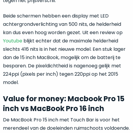
tegen het prijsverschil.
op
mist
perfecte
mee
staat.
Beide schermen hebben een display met LED
in
Profiteer
achtergrondverlichting van 500 nits, de helderheid
gaan.
van
kan dus even hoog worden gezet. Uit een review op
een
Ze
Youtube
blijkt echter dat de maximale helderheid
scherpe
zijn
slechts 416 nits is in het nieuwe model. Een stuk lager
prijs
–
voor
dan de 15 inch MacBook, mogelijk om de batterij te
in
een
besparen. De pixeldichtheid is nagenoeg gelijk met
hun
product
224ppi (pixels per inch) tegen 220ppi op het 2015
categorie
dat
–
model.
praktisch
gewoon
nieuw
is.
een
Value for money: Macbook Pro 15
rocksolid
Minimaal
inch vs MacBook Pro 16 inch
optie
.
24
Een
maanden
De MacBook Pro 15 inch met Touch Bar is voor het
garantie
voorbeeld
merendeel van de doeleinden ruimschoots voldoende.
bij
hiervan