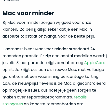
refurbished
maar
Dit
Mac voor minder
gewoon
product
nog
is
nieuw.
Dat
Bij Mac voor minder zorgen wij goed voor onze
écht
betekent
nieuw
!
klanten. Zo ben jij altijd zeker dat je een Mac in
dat
absolute topstaat ontvangt, voor de beste prijs.
Minimaal
de
24
doos
ongeopend
maanden
Daarnaast biedt Mac voor minder standaard 24
is.
garantie
maanden garantie. Er zijn een aantal modellen waarbij
Het
bij
je zelfs 3 jaar garantie krijgt, omdat er nog
AppleCare
product
Mac
voor
is
niet
op zit. Je krijgt dus een als nieuwe Mac, met volledige
minder.
uit
garantie, met een waanzinnig percentage korting
de
Profiteer
t.o.v. de nieuwprijs! Tevens is de Mac al gecontroleerd
verpakking
van
op mogelijke issues, dus hoef je je geen zorgen te
een
geweest!
maken over reparatieprogramma’s,
recalls
,
gloednieuwe
MacBook
staingates
en kapotte toetsenborden etc.
Open
voor