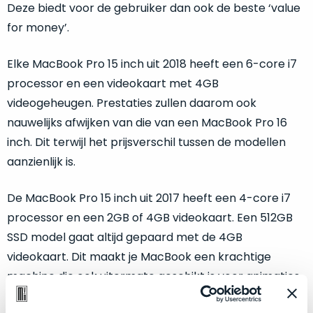
Deze biedt voor de gebruiker dan ook de beste ‘value
Mac
is
voor
for money’.
de
MacBook
minder.
Pro
Elke MacBook Pro 15 inch uit 2018 heeft een 6-core i7
16
inch
processor en een videokaart met 4GB
van
videogeheugen. Prestaties zullen daarom ook
€1.649,00
.
nauwelijks afwijken van die van een MacBook Pro 16
Perfect
inch. Dit terwijl het prijsverschil tussen de modellen
voor
aanzienlijk is.
grafisch
Als
werk
nieuw
De MacBook Pro 15 inch uit 2017 heeft een 4-core i7
zoals
–
foto-
processor en een 2GB of 4GB videokaart. Een 512GB
Ongebruikt,
én
doos
SSD model gaat altijd gepaard met de 4GB
videobewerking.
éénmalig
videokaart. Dit maakt je MacBook een krachtige
IJzersterke
geopend.
machine die ook uitermate geschikt is voor animaties,
prestaties
3D renderingen of zware videobewerking. Kies je voor
voor
Dit