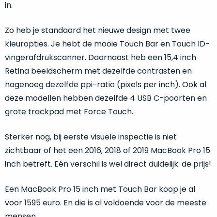
de
in.
Bij
batterijstatus
de
te
Zo heb je standaard het nieuwe design met twee
‘onze
controleren.
kleuropties. Je hebt de mooie Touch Bar en Touch ID-
favoriet’
De
is
vingerafdrukscanner. Daarnaast heb een 15,4 inch
doos
een
Retina beeldscherm met dezelfde contrasten en
is
vergelijkbaar
geopend,
nagenoeg dezelfde ppi-ratio (pixels per inch). Ook al
alternatief
maar
deze modellen hebben dezelfde 4 USB C-poorten en
vaak
het
grote trackpad met Force Touch.
een
apparaat
stuk
is
Sterker nog, bij eerste visuele inspectie is niet
duurder.
verder
zichtbaar of het een 2016, 2018 of 2019 MacBook Pro 15
volledig
Nieuw
inch betreft. Eén verschil is wel direct duidelijk: de prijs!
nieuw
en
in
ongebruikt.
Een MacBook Pro 15 inch met Touch Bar koop je al
doos
voor 1595 euro. En die is al voldoende voor de meeste
Niet
mensen.