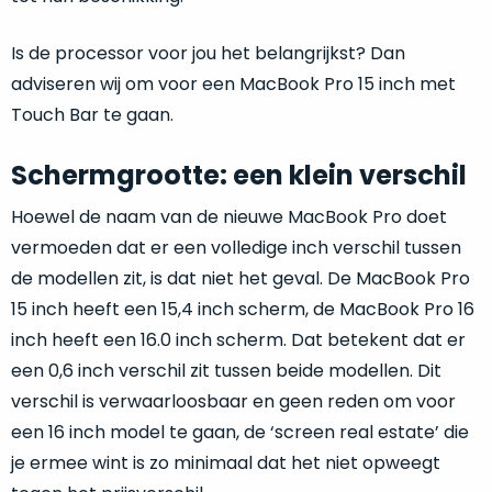
zich
optisch
heeft
als
Is de processor voor jou het belangrijkst? Dan
bewezen
technisch
adviseren wij om voor een MacBook Pro 15 inch met
en
niet
waar
Touch Bar te gaan.
van
–
nieuw
wij
Schermgrootte: een klein verschil
te
–
onderscheiden.
er
Hoewel de naam van de nieuwe MacBook Pro doet
veel
vermoeden dat er een volledige inch verschil tussen
Betreft
van
een
de modellen zit, is dat niet het geval. De MacBook Pro
hebben
nagenoeg
15 inch heeft een 15,4 inch scherm, de MacBook Pro 16
verkocht.
ongebruikt
inch heeft een 16.0 inch scherm. Dat betekent dat er
apparaat.
Je
een 0,6 inch verschil zit tussen beide modellen. Dit
kan
Grondig
er
verschil is verwaarloosbaar en geen reden om voor
gecontroleerd:
vrijwel
Door
een 16 inch model te gaan, de ‘screen real estate’ die
ons
niet
je ermee wint is zo minimaal dat het niet opweegt
geïnspecteerd
de