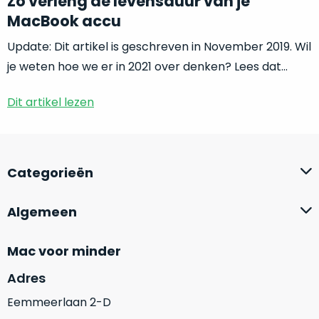
Zo verleng de levensduur van je
die
van
MacBook accu
hem
de
in
Update: Dit artikel is geschreven in November 2019. Wil
doos
gebruik
je weten hoe we er in 2021 over denken? Lees dat...
af
neemt!
is.
Dit artikel lezen
Wat
mag
je
Categorieën
precies
verwachten?
Algemeen
Kies
je
Mac voor minder
voor
Adres
een
product
Eemmeerlaan 2-D
met