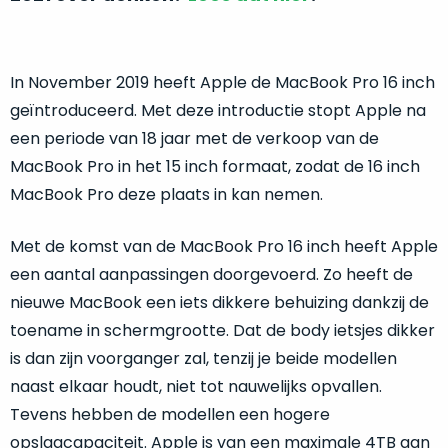
return
”
de
als
juiste
“ongebruikt,
MacBook
doos
In November 2019 heeft Apple de MacBook Pro 16 inch
te
eenmalig
geïntroduceerd. Met deze introductie stopt Apple na
kiezen.
geopend
”
Zeker
een periode van 18 jaar met de verkoop van de
zijn
wanneer
MacBook Pro in het 15 inch formaat, zodat de 16 inch
varianten
je
MacBook Pro deze plaats in kan nemen.
van
eigenlijk
onze
niet
Met de komst van de MacBook Pro 16 inch heeft Apple
“
als
precies
nieuw
”-
een aantal aanpassingen doorgevoerd. Zo heeft de
weet
selectie:
nieuwe MacBook een iets dikkere behuizing dankzij de
waar
volledige
je
toename in schermgrootte. Dat de body ietsjes dikker
nieuwstaat,
moet
is dan zijn voorganger zal, tenzij je beide modellen
scherpe
beginnen.
naast elkaar houdt, niet tot nauwelijks opvallen.
prijs.
Wat
Tevens hebben de modellen een hogere
Zo
heb
bespaar
opslagcapaciteit. Apple is van een maximale 4TB aan