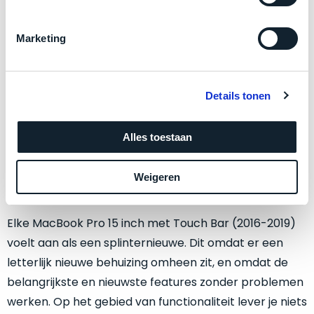
een
voorgaande
van de beleving tegen een flink prijsreductie in
MacBook
model
vergelijking met de huidige MacBook 16 inch.
Marketing
die
achter
zodanig
in
De voordelen van een MacBook
goed
magazijnen.
geprijsd
Pro 16 inch wegen niet op tegen de
Details tonen
Wij
is
nemen
flinke meerprijs
voor
deze
Alles toestaan
de
Als je een nieuwe MacBook zoekt zijn een aantal
voorraad
prestaties
over!
dingen belangrijk. Het model moet niet oud aanvoelen
die
Weigeren
De
en de Mac moet passen bij je behoeften.
worden
doos
geleverd,
wordt
Elke MacBook Pro 15 inch met Touch Bar (2016-2019)
dat
slechts
voelt aan als een splinternieuwe. Dit omdat er een
wij
dit
één
adviseren
letterlijk nieuwe behuizing omheen zit, en omdat de
keer
als
belangrijkste en nieuwste features zonder problemen
geopend
onze
favoriet
.
om
werken. Op het gebied van functionaliteit lever je niets