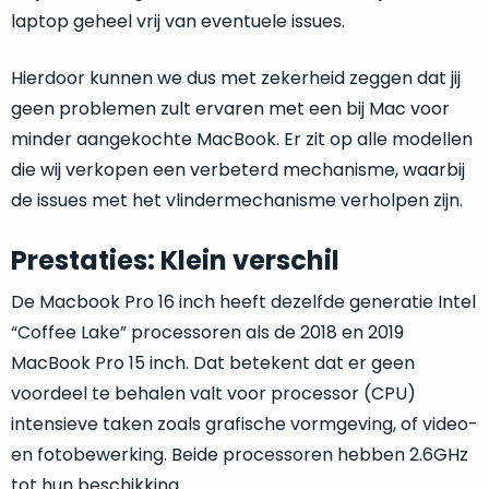
een
laptop geheel vrij van eventuele issues.
‘
customer
return’
.
Dit
Hierdoor kunnen we dus met zekerheid zeggen dat jij
Kort
model
geen problemen zult ervaren met een bij Mac voor
uitgepakt
biedt
en
minder aangekochte MacBook. Er zit op alle modellen
het
binnen
die wij verkopen een verbeterd mechanisme, waarbij
beste
de
de issues met het vlindermechanisme verholpen zijn.
‘
all-
retourperiode
round’
teruggestuurd.
Prestaties: Klein verschil
pakket
Dus
binnen
niks
De Macbook Pro 16 inch heeft dezelfde generatie Intel
de
refurbished,
“Coffee Lake” processoren als de 2018 en 2019
categorie.
niks
MacBook Pro 15 inch. Dat betekent dat er geen
Het
vervangen.
is
voordeel te behalen valt voor processor (CPU)
Simpelweg
een
weinig
intensieve taken zoals grafische vormgeving, of video-
Mac
gebruikt.
en fotobewerking. Beide processoren hebben 2.6GHz
die
Zowel
tot hun beschikking.