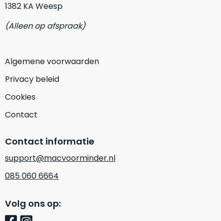
1382 KA Weesp
de
conditie
(Alleen op afspraak)
“als
nieuw”,
dan
Algemene voorwaarden
kies
je
Privacy beleid
voor
Cookies
een
product
Contact
dat
praktisch
Contact informatie
niet
support@macvoorminder.nl
van
nieuw
085 060 6664
te
onderscheiden
Volg ons op:
is.
We