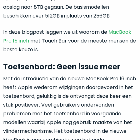
je
je
opslag naar 8TB gegaan. De basismodellen
nou
slim,
precies
beschikken over 512GB in plaats van 256GB.
zonder
nodig?
concessies
In deze blogpost leggen we uit waarom de
MacBook
te
We
Pro 15 inch
met Touch Bar voor de meeste mensen de
doen
hebben
beste keuze is.
aan
inmiddels
kwaliteit.
zoveel
Toetsenbord: Geen issue meer
verschillende
Hier
klanten
Met de introductie van de nieuwe MacBook Pro 16 inch
lees
voorzien
je
heeft Apple wederom wijzigingen doorgevoerd in het
van
welke
toetsenbord, gelukkig is de ontvangst deze keer een
een
conditiebeschrijvingen
stuk positiever. Veel gebruikers ondervonden
MacBook
wij
dat
problemen met het toetsenbord in voorgaande
bij
we
modellen waarbij Apple nog gebruik maakte van het
onze
weten
vlindermechanisme. Het toetsenbord in de nieuwe
producten
voor
gebruiken.
MacBook is een combinatie van het oude