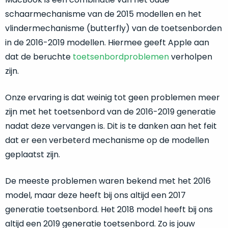
welk
schaarmechanisme van de 2015 modellen en het
gebruiksdoel
vlindermechanisme (butterfly) van de toetsenborden
een
Mac
in de 2016-2019 modellen. Hiermee geeft Apple aan
geschikt
dat de beruchte
toetsenbordproblemen
verholpen
is.
zijn.
Op
Als
Onze ervaring is dat weinig tot geen problemen meer
basis
nieuw
zijn met het toetsenbord van de 2016-2019 generatie
van
–
nadat deze vervangen is. Dit is te danken aan het feit
echte
klantervaringen
tref
nauwelijks
je
dat er een verbeterd mechanisme op de modellen
gebruikt,
hier
geplaatst zijn.
maximaal
onze
voordeel.
labels.
De meeste problemen waren bekend met het 2016
Dit
model, maar deze heeft bij ons altijd een 2017
Onze
product
generatie toetsenbord. Het 2018 model heeft bij ons
favoriet
is
altijd een 2019 generatie toetsenbord. Zo is jouw