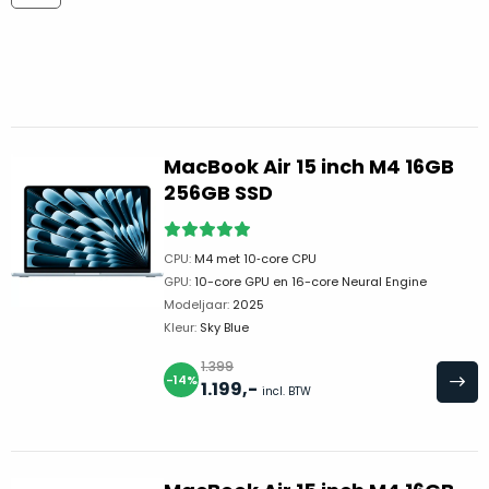
return
”
de
als
juiste
“ongebruikt,
MacBook
doos
te
eenmalig
kiezen.
geopend
”
Zeker
zijn
MacBook Air 15 inch M4 16GB
wanneer
varianten
256GB SSD
je
van
eigenlijk
onze
niet
CPU:
M4 met 10‑core CPU
“
als
precies
GPU:
10-core GPU en 16-core Neural Engine
nieuw
”-
weet
Modeljaar:
2025
selectie:
Kleur:
Sky Blue
waar
volledige
je
1.399
nieuwstaat,
-14%
moet
1.199
,-
incl. BTW
scherpe
beginnen.
prijs.
Wat
Zo
heb
bespaar