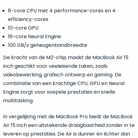
een
voorgaande
8-core CPU met 4 performance-cores en 4
MacBook
model
die
efficiency-cores
achter
zodanig
10-core GPU
in
goed
magazijnen.
16-core Neural Engine
geprijsd
Wij
100 GB/s geheugenbandbreedte
is
nemen
voor
De kracht van de M2-chip maakt de MacBook Air 15
deze
de
voorraad
inch geschikt voor veeleisende taken, zoals
prestaties
over!
videobewerking, grafisch ontwerp en gaming. De
die
De
combinatie van een krachtige CPU, GPU en Neural
worden
doos
Engine zorgt voor soepele prestaties en snelle
geleverd,
wordt
dat
multitasking.
slechts
wij
dit
één
adviseren
In vergelijking met de MacBook Pro biedt de MacBook
keer
als
geopend
Air 15 inch een uitstekende draagbaarheid zonder in te
onze
favoriet
.
om
leveren op prestaties. De Air is dunner én lichter dan