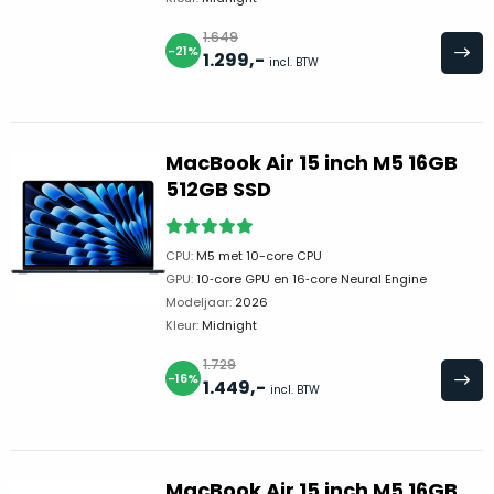
welk
gebruiksdoel
1.649
-21%
1.299
,-
een
incl. BTW
Mac
geschikt
is.
MacBook Air 15 inch M5 16GB
512GB SSD
Op
Als
basis
nieuw
van
CPU:
M5 met 10-core CPU
–
echte
klantervaringen
tref
GPU:
10‑core GPU en 16‑core Neural Engine
nauwelijks
je
Modeljaar:
2026
gebruikt,
hier
Kleur:
Midnight
maximaal
onze
voordeel.
1.729
labels.
-16%
1.449
,-
incl. BTW
Dit
Onze
product
favoriet
is
MacBook Air 15 inch M5 16GB