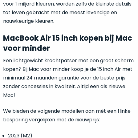
refurbished
voor 1 miljard kleuren, worden zelfs de kleinste details
maar
tot leven gebracht met de meest levendige en
Dit
gewoon
product
nauwkeurige kleuren.
nog
is
nieuw.
Dat
écht
betekent
MacBook Air 15 inch kopen bij Mac
nieuw
!
dat
Minimaal
voor minder
de
24
doos
ongeopend
maanden
Een lichtgewicht krachtpatser met een groot scherm
is.
garantie
kopen? Bij Mac voor minder koop je de 15 inch Air met
Het
bij
minimaal 24 maanden garantie voor de beste prijs
product
Mac
zonder concessies in kwaliteit. Altijd een als nieuwe
voor
is
niet
minder.
uit
Mac!
de
Profiteer
verpakking
van
We bieden de volgende modellen aan mét een flinke
een
geweest!
besparing vergelijken met de nieuwprijs:
gloednieuwe
MacBook
Open
2023 (M2)
voor