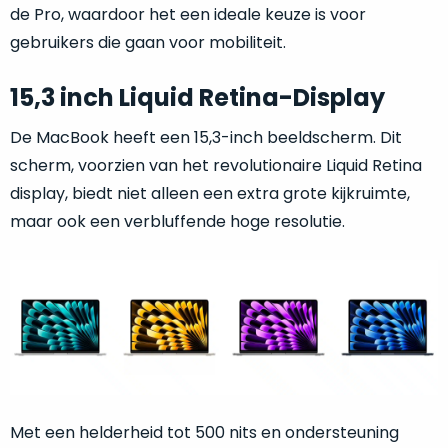
de
de Pro, waardoor het een ideale keuze is voor
Bij
batterijstatus
gebruikers die gaan voor mobiliteit.
de
te
‘onze
controleren.
15,3 inch Liquid Retina-Display
favoriet’
De
is
doos
De MacBook heeft een 15,3-inch beeldscherm. Dit
een
is
vergelijkbaar
scherm, voorzien van het revolutionaire Liquid Retina
geopend,
alternatief
display, biedt niet alleen een extra grote kijkruimte,
maar
vaak
het
maar ook een verbluffende hoge resolutie.
een
apparaat
stuk
is
duurder.
verder
volledig
Nieuw
nieuw
en
in
ongebruikt.
doos
Met een helderheid tot 500 nits en ondersteuning
Niet