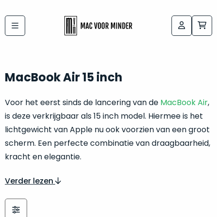
Bij
Labels:
macvoorminder.nl
kies
koop
de
je
MacBook Air 15 inch
altijd
Mac
in
die
Voor het eerst sinds de lancering van de
MacBook Air
,
5-
bij
is deze verkrijgbaar als 15 inch model. Hiermee is het
sterren
“
als
lichtgewicht van Apple nu ook voorzien van een groot
jou
nieuw
”
scherm. Een perfecte combinatie van draagbaarheid,
past
conditie
kracht en elegantie.
–
Het
gegarandeerd.
kan
Verder lezen
Zowel
lastig
de
zijn
“
customer
om