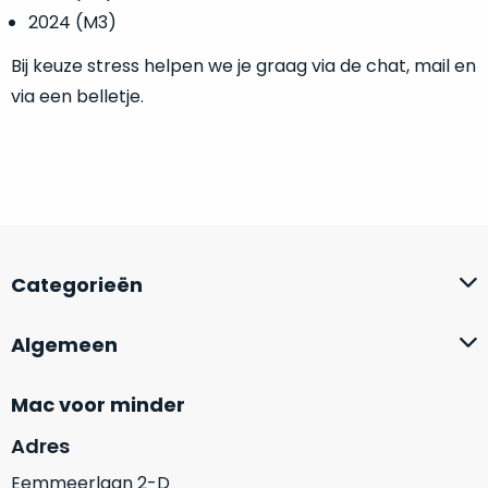
doos
een
2024 (M3)
flink
Bij keuze stress helpen we je graag via de chat, mail en
lagere
prijs!
via een belletje.
Dit
Compleet
product
in
is
als
de
nieuw.
De
originele
doos
doos
van
geleverd,
inclusief
dit
Categorieën
alle
model
ongebruikte
is
toebehoren.
Algemeen
geopend
,
echter
Ga
is
Mac voor minder
jij
het
voor
Adres
product
een
nog
Eemmeerlaan 2-D
product