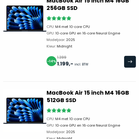
MacBook Air 15 inch M4 16GB
je
je
256GB SSD
nou
slim,
precies
zonder
nodig?
concessies
CPU:
M4 met 10‑core CPU
GPU:
10‑core GPU en 16‑core Neural Engine
te
We
Modeljaar:
2025
doen
hebben
Kleur:
Midnight
aan
inmiddels
kwaliteit.
1.399
zoveel
-14%
1.199
,-
incl. BTW
verschillende
Hier
klanten
lees
voorzien
je
van
MacBook Air 15 inch M4 16GB
welke
een
512GB SSD
conditiebeschrijvingen
MacBook
wij
dat
bij
we
CPU:
M4 met 10‑core CPU
onze
GPU:
10‑core GPU en 16‑core Neural Engine
weten
producten
Modeljaar:
2025
voor
gebruiken.
Kleur:
Midnight