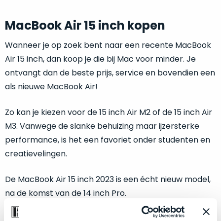
op
mist
perfecte
mee
MacBook Air 15 inch kopen
staat.
in
Profiteer
gaan.
Wanneer je op zoek bent naar een recente MacBook
van
Air 15 inch, dan koop je die bij Mac voor minder. Je
een
Ze
ontvangt dan de beste prijs, service en bovendien een
scherpe
zijn
prijs
als nieuwe MacBook Air!
–
voor
in
een
Zo kan je kiezen voor de 15 inch Air M2 of de 15 inch Air
hun
product
categorie
M3. Vanwege de slanke behuizing maar ijzersterke
dat
–
praktisch
performance, is het een favoriet onder studenten en
gewoon
nieuw
creatievelingen.
is.
een
rocksolid
Minimaal
De MacBook Air 15 inch 2023 is een écht nieuw model,
optie
.
24
na de komst van de 14 inch Pro.
Een
maanden
garantie
voorbeeld
MacBook Air 15 inch met M4-chip
bij
hiervan