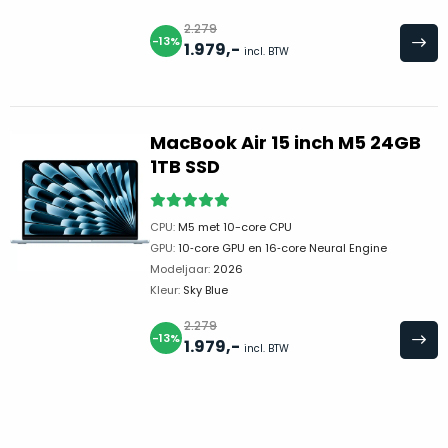
zich
optisch
heeft
2.279
als
-13%
1.979
,-
bewezen
incl. BTW
technisch
en
niet
waar
van
–
nieuw
MacBook Air 15 inch M5 24GB
wij
te
1TB SSD
–
onderscheiden.
er
veel
Betreft
CPU:
M5 met 10-core CPU
van
een
GPU:
10‑core GPU en 16‑core Neural Engine
hebben
nagenoeg
Modeljaar:
2026
verkocht.
ongebruikt
Kleur:
Sky Blue
apparaat.
Je
2.279
kan
-13%
Grondig
1.979
,-
incl. BTW
er
gecontroleerd:
vrijwel
Door
ons
niet
geïnspecteerd
de