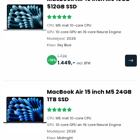
een
512GB SSD
‘
customer
return’
.
Dit
Kort
CPU:
M5 met 10-core CPU
model
uitgepakt
GPU:
10‑core GPU en 16‑core Neural Engine
biedt
en
Modeljaar:
2026
het
Kleur:
Sky Blue
binnen
beste
de
1.729
‘
all-
-16%
retourperiode
1.449
,-
incl. BTW
round’
teruggestuurd.
pakket
Dus
binnen
niks
de
refurbished,
MacBook Air 15 inch M5 24GB
categorie.
niks
1TB SSD
Het
vervangen.
is
Simpelweg
een
CPU:
M5 met 10-core CPU
weinig
GPU:
10‑core GPU en 16‑core Neural Engine
Mac
gebruikt.
Modeljaar:
2026
die
Zowel
Kleur:
Midnight