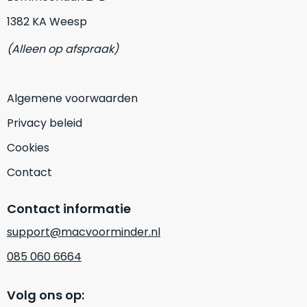
nieuw
met
1382 KA Weesp
in
het
de
label
(Alleen op afspraak)
verpakking
.
“ongebruikt,
In
doos
veel
éénmalig
Algemene voorwaarden
gevallen
geopend”?
Privacy beleid
van
Dan
‘open
ontvang
Cookies
doos’,
je
Contact
ontvang
een
je
splinternieuw
een
Contact informatie
apparaat
nieuwe
en
support@macvoorminder.nl
Mac
ben
085 060 6664
waar
jij
enkel
de
de
Volg ons op:
allereerste
folie