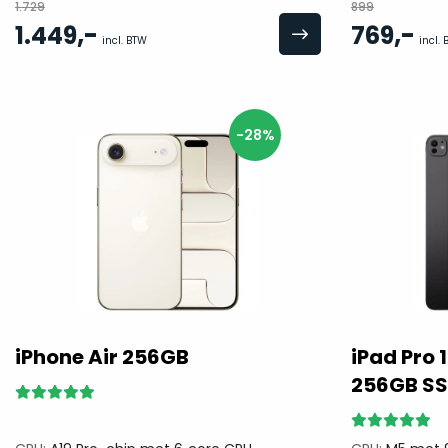
1.729
899
,-
,-
1.449
769
incl. BTW
incl.
-28%
iPhone Air 256GB
iPad Pro 
256GB S