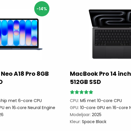
-14%
Neo A18 Pro 8GB
MacBook Pro 14 inc
D
512GB SSD
chip met 6-core CPU
CPU:
M5 met 10-core CPU
U en 16‑core Neural Engine
GPU:
10-core GPU en 16-core N
26
Modeljaar:
2025
Kleur:
Space Black