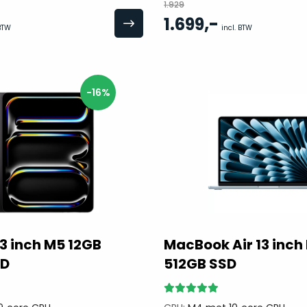
1.929
,-
1.699
 BTW
incl. BTW
-16%
13 inch M5 12GB
MacBook Air 13 inc
SD
512GB SSD