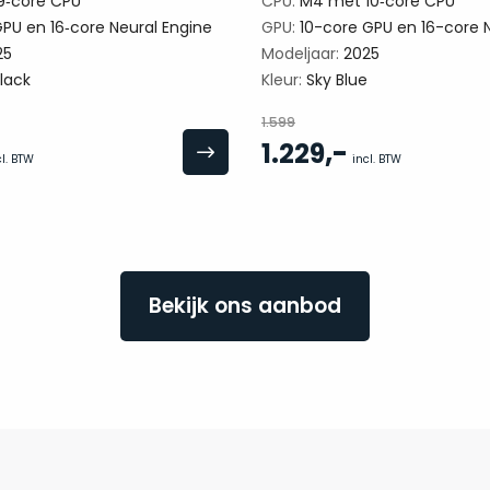
‑core CPU
CPU:
M4 met 10‑core CPU
PU en 16‑core Neural Engine
GPU:
10-core GPU en 16-core N
25
Modeljaar:
2025
lack
Kleur:
Sky Blue
1.599
,-
1.229
cl. BTW
incl. BTW
Bekijk ons aanbod