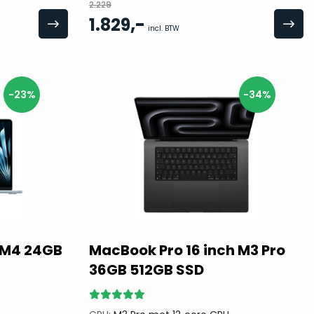
2.229
,-
1.829
incl. BTW
-23%
-34%
h M4 24GB
MacBook Pro 16 inch M3 Pro
36GB 512GB SSD