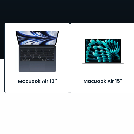
Bekijk
Bekijk
alle
alle
MacBook
MacBook
Air
Air
13″
15″
MacBook Air 13″
MacBook Air 15″