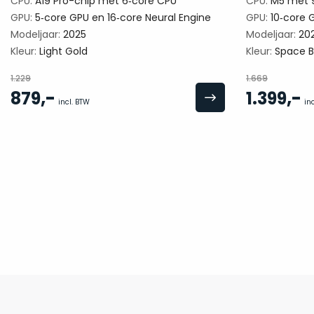
CPU:
A19 Pro-chip met 6‑core CPU
CPU:
M5 met 9
GPU:
5‑core GPU en 16‑core Neural Engine
GPU:
10‑core G
Modeljaar:
2025
Modeljaar:
20
Kleur:
Light Gold
Kleur:
Space B
1.229
1.669
,-
,-
879
1.399
incl. BTW
in