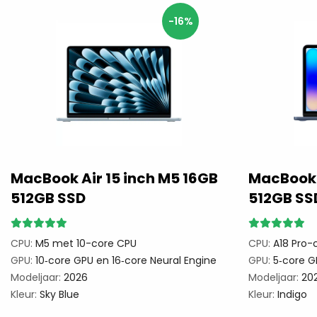
-16%
MacBook Air 15 inch M5 16GB
MacBook 
512GB SSD
512GB SS
CPU:
M5 met 10-core CPU
CPU:
A18 Pro-
GPU:
10‑core GPU en 16‑core Neural Engine
GPU:
5‑core GP
Modeljaar:
2026
Modeljaar:
20
Kleur:
Sky Blue
Kleur:
Indigo