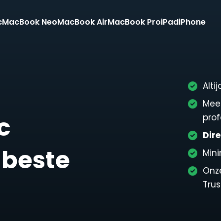
c
MacBook Neo
MacBook Air
MacBook Pro
iPad
iPhone
Alti
Mee
c
prof
Dire
 beste
Min
Onz
Trus