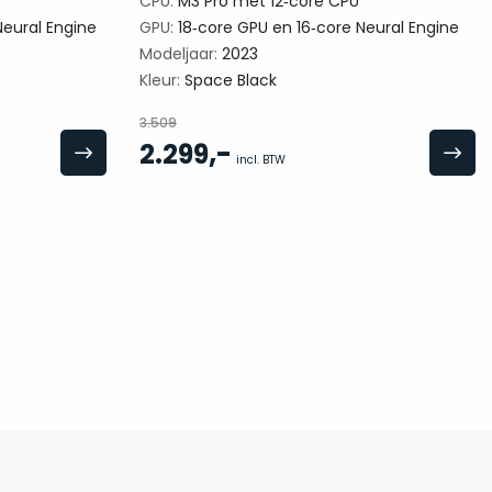
CPU:
M3 Pro met 12‑core CPU
eural Engine
GPU:
18‑core GPU en 16‑core Neural Engine
Modeljaar:
2023
Kleur:
Space Black
3.509
,-
2.299
incl. BTW