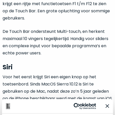
vrijwel
betreft
krijgt een rijtje met functietoetsen F1 t/m F12 te zien
iedereen
.
een
op de Touch Bar. Een grote opluchting voor sommige
Daarom
gloednieuwe,
gebruikers.
is
ongebruikte
dit
MacBook.
De Touch Bar ondersteunt Multi-touch, en herkent
‘onze
Wanneer
favoriet’.
maximaal 10 vingers tegelijkertijd. Handig voor sliders
er
en complexe input voor bepaalde programma’s en
een
Je
nieuw
echte power users.
kiest
model
hierbij
wordt
Siri
voor
uitgebracht,
‘
value
Voor het eerst krijgt Siri een eigen knop op het
blijft
for
er
toetsenbord. Sinds MacOS Sierra 10.12 is Siri te
money
‘
vaak
gebruiken op de Mac, nadat deze zo’n 5 jaar geleden
of
ongebruikte
op de iPhone beschikbaar werd met de komst van iOS
‘
prijs/kwaliteitverhouding
‘.
voorraad
5. Siri is aan te zetten onder Systeemvoorkeuren > Siri
Het
van
is
> Schakel Siri in.
het