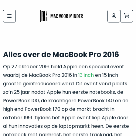
Bij
Labels:
macvoorminder.nl
kies
koop
de
je
altijd
Mac
Alles over de MacBook Pro 2016
in
die
5-
Op 27 oktober 2016 hield Apple een speciaal event
bij
sterren
waarbij de MacBook Pro 2016 in
13 inch
en 15 inch
“
als
jou
grootte geïntroduceerd werd. Dit event vond plaats
nieuw
”
past
zo’n 25 jaar nadat Apple hun eerste notebooks, de
conditie
PowerBook 100, de krachtigere PowerBook 140 en de
–
Het
high end PowerBook 170 op de markt bracht in
gegarandeerd.
kan
Zowel
oktober 1991. Tijdens het Apple event liep Apple door
lastig
de
al hun innovaties op de laptopmarkt heen. De eerste
zijn
“
customer
om
notebook met palmrest, het eerste trackpad, het