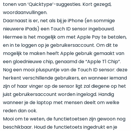
tonen van ‘Quicktype’-suggesties. Kort gezegd,
Mac
is
voor
woordaanvullingen.
de
MacBook
minder.
Pro
Daarnaast is er, net als bij je iPhone (en sommige
16
nieuwere iPads) een Touch ID sensor ingebouwd.
inch
Hiermee is het mogelijk om met Apple Pay te betalen,
van
en in te loggen op je gebruikersaccount. Om dit te
€1.649,00
.
mogelijk te maken heeft Apple gebruik gemaakt van
Perfect
een gloednieuwe chip, genaamd de “Apple T1 Chip”.
voor
grafisch
Nog een mooi pluspuntje van de Touch ID sensor: deze
Als
werk
herkent verschillende gebruikers, en wanneer iemand
nieuw
zoals
–
zijn of haar vinger op de sensor ligt zal diegene op het
foto-
Ongebruikt,
juist gebruikersaccount worden ingelogd. Handig
én
doos
wanneer je de laptop met mensen deelt om welke
videobewerking.
éénmalig
reden dan ook.
IJzersterke
geopend.
prestaties
Mooi om te weten, de functietoetsen zijn gewoon nog
voor
beschikbaar. Houd de functietoets ingedrukt en je
Dit