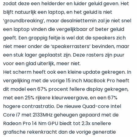
zodat deze een helderder en luider geluid geven. Het
doos
een
flink
blijft natuurlijk een laptop, en het geluid is niet
lagere
‘groundbreaking’, maar desalniettemin zal je niet snel
prijs!
een laptop vinden die vergelijkbaar of beter geluid
Dit
Compleet
geeft. Een grappig feitje is wel dat de speakers zich
product
in
is
als
niet meer onder de ‘speakerrasters’ bevinden, maar
de
nieuw.
De
originele
een stuk lager geplaatst zijn. Deze rasters zijn puur
doos
doos
voor een glad uiterlijk, meer niet.
van
geleverd,
Het scherm heeft ook een kleine update gekregen. In
inclusief
dit
vergelijking met de vorige 15 inch MacBook Pro heeft
alle
model
ongebruikte
dit model een 67% procent fellere display gekregen,
is
toebehoren.
geopend
,
met een 25% rijkere kleurweergave, en een 67%
echter
hogere contrastratio. De nieuwe Quad-core Intel
Ga
is
jij
Core i7 met 2133MHz geheugen gepaard met de
het
voor
Radeon Pro 14 Nm GPU biedt tot 2.3x snellere
product
een
grafische rekenkracht dan de vorige generatie
nog
product