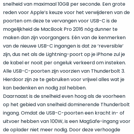
welk
snelheid van maximaal 10GB per seconde. Een grote
gebruiksdoel
reden voor Apple’s keuze voor het verwijderen van de
een
poorten om deze te vervangen voor USB-C is de
Mac
mogelijkheid de MacBook Pro 2016 nóg dunner te
geschikt
maken dan zijn voorgangers. Eén van de kenmerken
is.
van de nieuwe USB-C ingangen is dat ze ‘reversible’
Op
zijn, dus net als de Lightning-poort op je iPhone zul je
Als
basis
de kabel er nooit per ongeluk verkeerd om insteken.
nieuw
van
–
Alle USB-C-poorten zijn voorzien van Thunderbolt 3.
echte
klantervaringen
tref
nauwelijks
Hierdoor zijn ze te gebruiken voor vrijwel alles wat je
je
gebruikt,
kan bedenken en nodig zal hebben.
hier
maximaal
Daarnaast is de snelheid even hoog als de voorheen
onze
voordeel.
labels.
op het gebied van snelheid dominerende Thunderbolt
ingang. Omdat de USB-C-poorten een kracht in- of
Dit
Onze
product
uitvoer hebben van 100W, is een MagSafe-ingang voor
favoriet
is
de oplader niet meer nodig. Door deze verhoogde