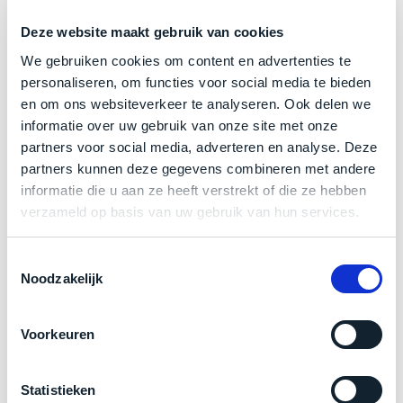
een
voorgaande
MacBook
Deze website maakt gebruik van cookies
Force Touch Trackpad
model
die
achter
We gebruiken cookies om content en advertenties te
Naast de nieuwe USB-C poorten en de Touch Bar,
zodanig
in
personaliseren, om functies voor social media te bieden
goed
heeft Apple ervoor gekozen een extra grote
magazijnen.
en om ons websiteverkeer te analyseren. Ook delen we
geprijsd
Wij
touchpad te implementeren. Bij de nieuwe serie
informatie over uw gebruik van onze site met onze
is
nemen
partners voor social media, adverteren en analyse. Deze
MacBook Pro 2016. Dit is mede te danken aan de
voor
deze
partners kunnen deze gegevens combineren met andere
bespaarde ruimte door het verwijderen van de
de
voorraad
informatie die u aan ze heeft verstrekt of die ze hebben
functietoetsen en het implementeren van de Touch
prestaties
over!
verzameld op basis van uw gebruik van hun services.
Bar. Daarnaast hebben oudere MacBook Pro
die
De
worden
modellen onbenutte ruimte aan de boven- en
doos
Toestemmingsselectie
geleverd,
wordt
onderkant van het trackpad. Dit trackpad maakt
Noodzakelijk
dat
slechts
wederom gebruik van de in 2015 geïntroduceerde
wij
dit
één
Force Touch, op een glazen oppervlak. Wanneer er
adviseren
Voorkeuren
keer
met kracht op de trackpad gedrukt wordt verschijnen
als
geopend
er per programma verschillende opties. Doe je dit
onze
favoriet
.
om
Statistieken