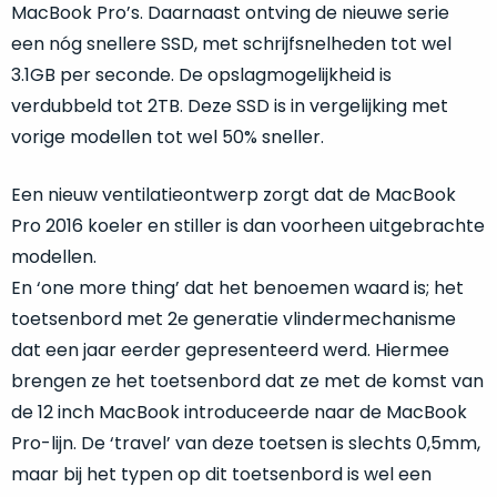
MacBook Pro’s. Daarnaast ontving de nieuwe serie
nieuw
met
in
een nóg snellere SSD, met schrijfsnelheden tot wel
het
de
3.1GB per seconde. De opslagmogelijkheid is
label
verpakking
.
“ongebruikt,
verdubbeld tot 2TB. Deze SSD is in vergelijking met
In
doos
vorige modellen tot wel 50% sneller.
veel
éénmalig
gevallen
geopend”?
Een nieuw ventilatieontwerp zorgt dat de MacBook
van
Dan
Pro 2016 koeler en stiller is dan voorheen uitgebrachte
‘open
ontvang
doos’,
modellen.
je
ontvang
En ‘one more thing’ dat het benoemen waard is; het
een
je
splinternieuw
toetsenbord met 2e generatie vlindermechanisme
een
apparaat
dat een jaar eerder gepresenteerd werd. Hiermee
nieuwe
en
brengen ze het toetsenbord dat ze met de komst van
Mac
ben
de 12 inch MacBook introduceerde naar de MacBook
waar
jij
enkel
Pro-lijn. De ‘travel’ van deze toetsen is slechts 0,5mm,
de
de
maar bij het typen op dit toetsenbord is wel een
allereerste
folie