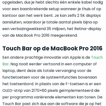
zich
opgeladen, dus je hebt slechts één enkele kabel nodig
optisch
heeft
als
voor een baanbrekende setup wanneer je thuis of op
bewezen
technisch
kantoor aan het werk bent. Je kan zelfs 2 5K displays
en
niet
aansluiten, waardoor je totale aantal pixels bijna op
waar
van
een verbazingwekkend 35 miljoen, het Retina-display
–
nieuw
van de MacBook Pro 2016 meegerekend.
wij
te
–
onderscheiden.
er
Touch Bar op de MacBook Pro 2016
veel
Betreft
Een andere prachtige innovatie van Apple is de
Touch
van
een
hebben
Bar
. Nog nooit eerder vertoond in een computer of
nagenoeg
verkocht.
ongebruikt
laptop, dient deze als totale vervanging voor de
apparaat.
Je
functietoetsen voor de systeemfuncties bovenaan
kan
Grondig
het toetsenbord. In plaats van de F-toetsen is er een
er
gecontroleerd:
OLED-strip van 2170×60 pixels geïmplementeerd die
vrijwel
Door
per programma variërende elementen kan tonen. De
ons
niet
geïnspecteerd
de
Touch Bar past zich dus aan de software die je op het