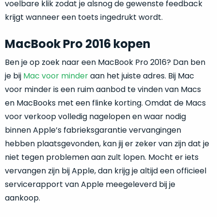
die
voelbare klik zodat je alsnog de gewenste feedback
van
hem
krijgt wanneer een toets ingedrukt wordt.
de
in
doos
gebruik
MacBook Pro 2016 kopen
af
neemt!
is.
Ben je op zoek naar een MacBook Pro 2016? Dan ben
je bij
Mac voor minder
aan het juiste adres. Bij Mac
Wat
voor minder is een ruim aanbod te vinden van Macs
mag
en MacBooks met een flinke korting. Omdat de Macs
je
voor verkoop volledig nagelopen en waar nodig
precies
binnen Apple’s fabrieksgarantie vervangingen
verwachten?
hebben plaatsgevonden, kan jij er zeker van zijn dat je
Kies
niet tegen problemen aan zult lopen. Mocht er iets
je
vervangen zijn bij Apple, dan krijg je altijd een officieel
voor
servicerapport van Apple meegeleverd bij je
een
aankoop.
product
met