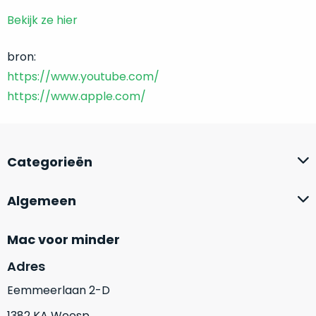
leggen
Bekijk ze hier
graag
uit
bron:
hoe
https://www.youtube.com/
wij
https://www.apple.com/
deze
“als
nieuw”
status
Categorieën
garanderen:
Algemeen
De
complete
behuizing
Mac voor minder
verkeert
in
Adres
perfecte
Eemmeerlaan 2-D
staat,
zonder
1382 KA Weesp