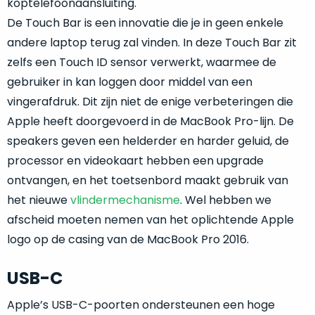
je
koptelefoonaansluiting.
je
nou
De Touch Bar is een innovatie die je in geen enkele
slim,
precies
andere laptop terug zal vinden. In deze Touch Bar zit
zonder
nodig?
concessies
zelfs een Touch ID sensor verwerkt, waarmee de
te
gebruiker in kan loggen door middel van een
We
doen
vingerafdruk. Dit zijn niet de enige verbeteringen die
hebben
aan
inmiddels
Apple heeft doorgevoerd in de MacBook Pro-lijn. De
kwaliteit.
zoveel
speakers geven een helderder en harder geluid, de
verschillende
processor en videokaart hebben een upgrade
Hier
klanten
lees
ontvangen, en het toetsenbord maakt gebruik van
voorzien
je
het nieuwe
vlindermechanisme
. Wel hebben we
van
welke
afscheid moeten nemen van het oplichtende Apple
een
conditiebeschrijvingen
MacBook
logo op de casing van de MacBook Pro 2016.
wij
dat
bij
we
USB-C
onze
weten
producten
Apple’s USB-C-poorten ondersteunen een hoge
voor
gebruiken.