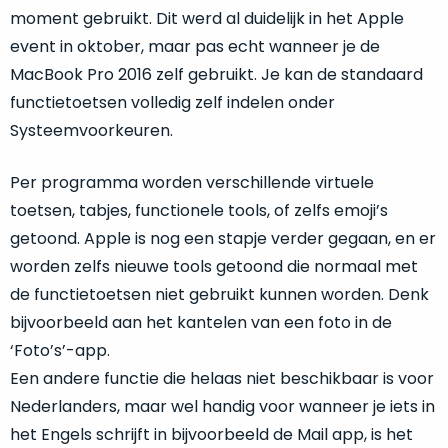
op
mist
moment gebruikt. Dit werd al duidelijk in het Apple
perfecte
mee
event in oktober, maar pas echt wanneer je de
staat.
in
MacBook Pro 2016 zelf gebruikt. Je kan de standaard
Profiteer
gaan.
functietoetsen volledig zelf indelen onder
van
een
Systeemvoorkeuren.
Ze
scherpe
zijn
prijs
–
Per programma worden verschillende virtuele
voor
in
toetsen, tabjes, functionele tools, of zelfs emoji’s
een
hun
product
getoond. Apple is nog een stapje verder gegaan, en er
categorie
dat
worden zelfs nieuwe tools getoond die normaal met
–
praktisch
de functietoetsen niet gebruikt kunnen worden. Denk
gewoon
nieuw
bijvoorbeeld aan het kantelen van een foto in de
is.
een
rocksolid
‘Foto’s’-app.
Minimaal
optie
.
24
Een andere functie die helaas niet beschikbaar is voor
Een
maanden
Nederlanders, maar wel handig voor wanneer je iets in
garantie
voorbeeld
het Engels schrijft in bijvoorbeeld de Mail app, is het
bij
hiervan