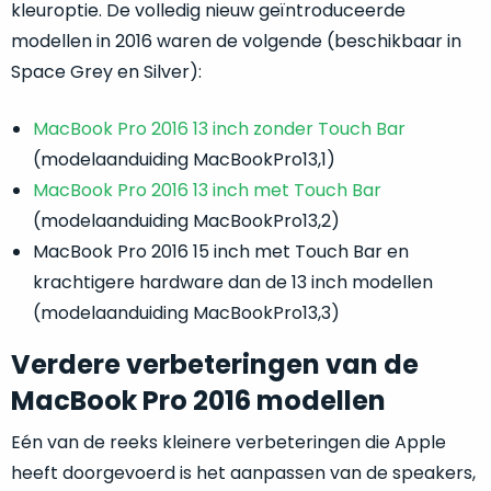
refurbished
kleuroptie. De volledig nieuw geïntroduceerde
maar
modellen in 2016 waren de volgende (beschikbaar in
Dit
gewoon
Space Grey en Silver):
product
nog
is
nieuw.
Dat
écht
betekent
MacBook Pro 2016 13 inch zonder Touch Bar
nieuw
!
dat
(modelaanduiding MacBookPro13,1)
Minimaal
de
24
MacBook Pro 2016 13 inch met Touch Bar
doos
ongeopend
maanden
(modelaanduiding MacBookPro13,2)
is.
garantie
MacBook Pro 2016 15 inch met Touch Bar en
Het
bij
krachtigere hardware dan de 13 inch modellen
product
Mac
voor
is
niet
(modelaanduiding MacBookPro13,3)
minder.
uit
Verdere verbeteringen van de
de
Profiteer
verpakking
van
MacBook Pro 2016 modellen
een
geweest!
gloednieuwe
Eén van de reeks kleinere verbeteringen die Apple
MacBook
Open
heeft doorgevoerd is het aanpassen van de speakers,
voor