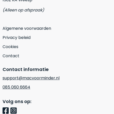
gebruikerssporen.
Alleen
(Alleen op afspraak)
producten
in
topconditie
Algemene voorwaarden
nemen
wij
Privacy beleid
op
Cookies
in
ons
Contact
aanbod.
Contact informatie
Geen
vette
support@macvoorminder.nl
toetsen,
085 060 6664
geen
slijtage.
Je
Volg ons op:
krijgt
dat