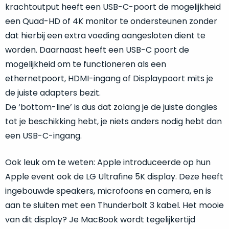
een
krachtoutput heeft een USB-C-poort de mogelijkheid
‘
customer
een Quad-HD of 4K monitor te ondersteunen zonder
return’
.
dat hierbij een extra voeding aangesloten dient te
Dit
Kort
model
worden. Daarnaast heeft een USB-C poort de
uitgepakt
biedt
en
mogelijkheid om te functioneren als een
het
binnen
ethernetpoort, HDMI-ingang of Displaypoort mits je
beste
de
de juiste adapters bezit.
‘
all-
retourperiode
De ‘bottom-line’ is dus dat zolang je de juiste dongles
round’
teruggestuurd.
tot je beschikking hebt, je niets anders nodig hebt dan
pakket
Dus
binnen
een USB-C-ingang.
niks
de
refurbished,
categorie.
niks
Ook leuk om te weten: Apple introduceerde op hun
Het
vervangen.
Apple event ook de LG Ultrafine 5K display. Deze heeft
is
Simpelweg
ingebouwde speakers, microfoons en camera, en is
een
weinig
aan te sluiten met een Thunderbolt 3 kabel. Het mooie
Mac
gebruikt.
van dit display? Je MacBook wordt tegelijkertijd
die
Zowel