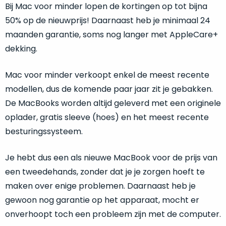
Bij Mac voor minder lopen de kortingen op tot bijna
de
conditie
50% op de nieuwprijs! Daarnaast heb je minimaal 24
“als
maanden garantie, soms nog langer met AppleCare+
nieuw”,
dekking.
dan
kies
Mac voor minder verkoopt enkel de meest recente
je
modellen, dus de komende paar jaar zit je gebakken.
voor
De MacBooks worden altijd geleverd met een originele
een
product
oplader, gratis sleeve (hoes) en het meest recente
dat
besturingssysteem.
praktisch
niet
Je hebt dus een als nieuwe MacBook voor de prijs van
van
een tweedehands, zonder dat je je zorgen hoeft te
nieuw
maken over enige problemen. Daarnaast heb je
te
gewoon nog garantie op het apparaat, mocht er
onderscheiden
is.
onverhoopt toch een probleem zijn met de computer.
We