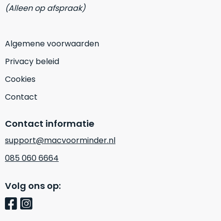
refurbished
(Alleen op afspraak)
maar
Dit
gewoon
product
nog
Algemene voorwaarden
is
nieuw.
Dat
écht
betekent
nieuw
!
Privacy beleid
dat
Minimaal
Cookies
de
24
doos
ongeopend
maanden
Contact
is.
garantie
Het
bij
Contact informatie
product
Mac
voor
is
niet
support@macvoorminder.nl
minder.
uit
085 060 6664
de
Profiteer
verpakking
van
Volg ons op:
een
geweest!
gloednieuwe
MacBook
Open
voor