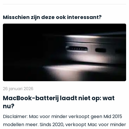
vrijwel
betreft
iedereen
.
een
Daarom
Misschien zijn deze ook interessant?
gloednieuwe,
is
ongebruikte
Verder
dit
MacBook.
lezen:
‘onze
Wanneer
MacBook-
favoriet’.
er
batterij
een
laadt
Je
nieuw
niet
kiest
model
op:
hierbij
wordt
wat
voor
uitgebracht,
nu?
‘
value
blijft
26 januari 2026
for
er
MacBook-batterij laadt niet op: wat
money
‘
vaak
of
nu?
ongebruikte
‘
prijs/kwaliteitverhouding
‘.
voorraad
Disclaimer: Mac voor minder verkoopt geen Mid 2015
Het
van
modellen meer. Sinds 2020, verkoopt Mac voor minder
is
het