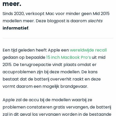
return
”
meer.
de
als
juiste
Sinds 2020, verkoopt Mac voor minder geen Mid 2015
“ongebruikt,
MacBook
doos
modellen meer. Deze blogpost is daarom
slechts
te
eenmalig
informatief
.
kiezen.
geopend
”
Zeker
zijn
wanneer
varianten
je
Een tijd geleden heeft Apple een
wereldwijde recall
van
eigenlijk
gedaan op bepaalde
15 inch MacBook Pro’s
uit mid
onze
niet
“
als
2015. De terugroepactie vindt plaats omdat er
precies
nieuw
”-
accuproblemen zijn bij deze modellen. De kans
weet
selectie:
waar
bestaat dat de batterij oververhit raakt en deze
volledige
je
vormt daarom een mogelijk brandgevaar.
nieuwstaat,
moet
scherpe
beginnen.
Apple zal de accu bij de modellen waarbij ze
prijs.
Wat
problemen constateren gratis vervangen, de batterij
Zo
heb
bespaar
zal in dit geval los vervangen worden in de bestaande