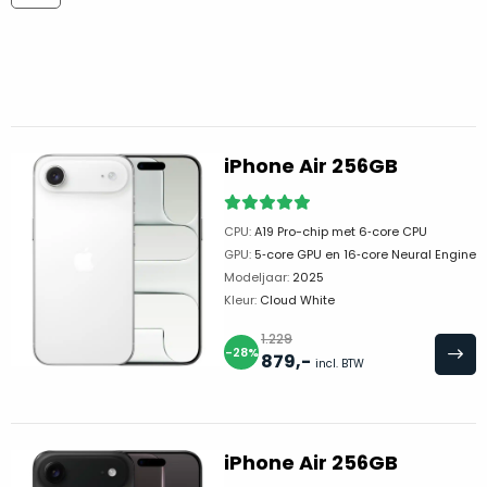
return
”
de
als
juiste
“ongebruikt,
MacBook
doos
te
eenmalig
kiezen.
geopend
”
Zeker
zijn
iPhone Air 256GB
wanneer
varianten
je
van
eigenlijk
CPU:
A19 Pro-chip met 6‑core CPU
onze
niet
GPU:
5‑core GPU en 16‑core Neural Engine
“
als
precies
Modeljaar:
2025
nieuw
”-
Kleur:
Cloud White
weet
selectie:
waar
1.229
volledige
-28%
je
879
,-
incl. BTW
nieuwstaat,
moet
scherpe
beginnen.
prijs.
Wat
Zo
iPhone Air 256GB
heb
bespaar