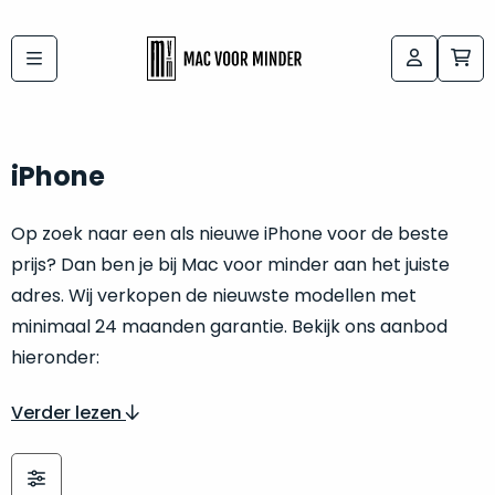
Bij
Labels:
macvoorminder.nl
kies
koop
de
je
iPhone
altijd
Mac
in
die
Op zoek naar een als nieuwe iPhone voor de beste
5-
bij
prijs? Dan ben je bij Mac voor minder aan het juiste
sterren
“
als
adres. Wij verkopen de nieuwste modellen met
jou
nieuw
”
minimaal 24 maanden garantie. Bekijk ons aanbod
past
conditie
hieronder:
–
Het
gegarandeerd.
kan
Verder lezen
Zowel
lastig
de
zijn
“
customer
om