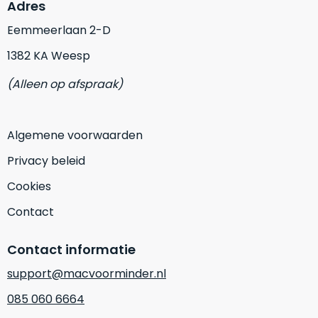
op
Adres
mist
perfecte
mee
Eemmeerlaan 2-D
staat.
in
1382 KA Weesp
Profiteer
gaan.
van
(Alleen op afspraak)
een
Ze
scherpe
zijn
prijs
–
Algemene voorwaarden
voor
in
een
Privacy beleid
hun
product
categorie
dat
Cookies
–
praktisch
Contact
gewoon
nieuw
is.
een
rocksolid
Contact informatie
Minimaal
optie
.
24
support@macvoorminder.nl
Een
maanden
garantie
voorbeeld
085 060 6664
bij
hiervan