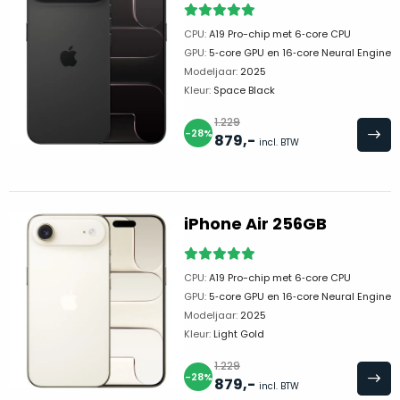
je
je
nou
slim,
CPU:
A19 Pro-chip met 6‑core CPU
precies
GPU:
5‑core GPU en 16‑core Neural Engine
zonder
nodig?
Modeljaar:
2025
concessies
Kleur:
Space Black
te
We
doen
1.229
hebben
-28%
879
,-
aan
incl. BTW
inmiddels
kwaliteit.
zoveel
verschillende
Hier
klanten
iPhone Air 256GB
lees
voorzien
je
van
welke
een
CPU:
A19 Pro-chip met 6‑core CPU
conditiebeschrijvingen
GPU:
5‑core GPU en 16‑core Neural Engine
MacBook
wij
Modeljaar:
2025
dat
bij
Kleur:
Light Gold
we
onze
weten
1.229
producten
-28%
879
,-
voor
incl. BTW
gebruiken.