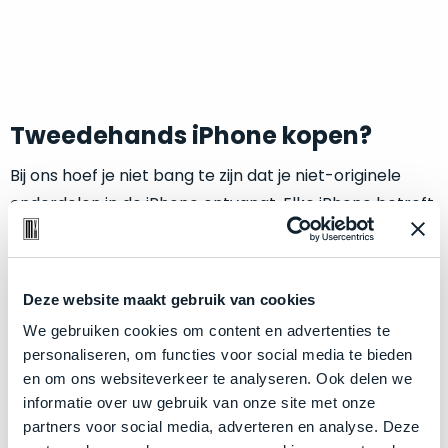
welk
gebruiksdoel
een
Mac
geschikt
is.
Tweedehands iPhone kopen?
Bij ons hoef je niet bang te zijn dat je niet-originele
Op
Als
basis
onderdelen in de iPhone ontvangt. Elke iPhone betreft
nieuw
van
een volledig originele telefoon. Al onze modellen
–
echte
klantervaringen
tref
worden uitsluitend door een Apple Service Provider
nauwelijks
je
gebruikt,
voorzien van nieuwe onderdelen indien noodzakelijk.
hier
Deze website maakt gebruik van cookies
maximaal
Daarnaast is elke iPhone volledig nagekeken en
onze
voordeel.
We gebruiken cookies om content en advertenties te
bovendien krasvrij. De kwaliteit waar Mac voor minder
labels.
personaliseren, om functies voor social media te bieden
bekend om staat.
Dit
en om ons websiteverkeer te analyseren. Ook delen we
Onze
product
informatie over uw gebruik van onze site met onze
Je ontvangt een iPhone die zo goed als nieuw is, maar
favoriet
is
partners voor social media, adverteren en analyse. Deze