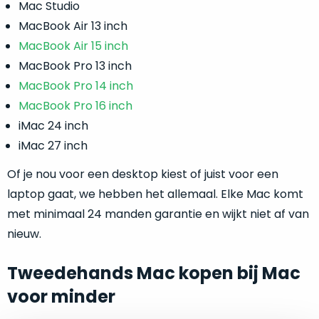
je
Mac Studio
je
nou
MacBook Air 13 inch
slim,
precies
zonder
MacBook Air 15 inch
nodig?
concessies
MacBook Pro 13 inch
te
MacBook Pro 14 inch
We
doen
hebben
MacBook Pro 16 inch
aan
inmiddels
iMac 24 inch
kwaliteit.
zoveel
iMac 27 inch
verschillende
Hier
klanten
Of je nou voor een desktop kiest of juist voor een
lees
voorzien
laptop gaat, we hebben het allemaal. Elke Mac komt
je
van
met minimaal 24 manden garantie en wijkt niet af van
welke
een
conditiebeschrijvingen
nieuw.
MacBook
wij
dat
bij
Tweedehands Mac kopen bij Mac
we
onze
weten
voor minder
producten
voor
gebruiken.