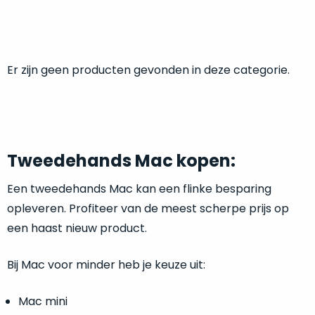
return
”
de
als
juiste
“ongebruikt,
MacBook
doos
te
Er zijn geen producten gevonden in deze categorie.
eenmalig
kiezen.
geopend
”
Zeker
zijn
wanneer
varianten
je
van
eigenlijk
Tweedehands Mac kopen:
onze
niet
“
als
precies
Een tweedehands Mac kan een flinke besparing
nieuw
”-
weet
selectie:
opleveren. Profiteer van de meest scherpe prijs op
waar
volledige
een haast nieuw product.
je
nieuwstaat,
moet
scherpe
Bij Mac voor minder heb je keuze uit:
beginnen.
prijs.
Wat
Zo
heb
Mac mini
bespaar