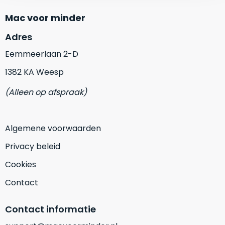
zich
optisch
heeft
Mac voor minder
als
bewezen
technisch
Adres
en
niet
waar
Eemmeerlaan 2-D
van
–
nieuw
1382 KA Weesp
wij
te
–
onderscheiden.
(Alleen op afspraak)
er
veel
Betreft
van
een
Algemene voorwaarden
hebben
nagenoeg
Privacy beleid
verkocht.
ongebruikt
apparaat.
Je
Cookies
kan
Grondig
Contact
er
gecontroleerd:
vrijwel
Door
ons
niet
Contact informatie
geïnspecteerd
de