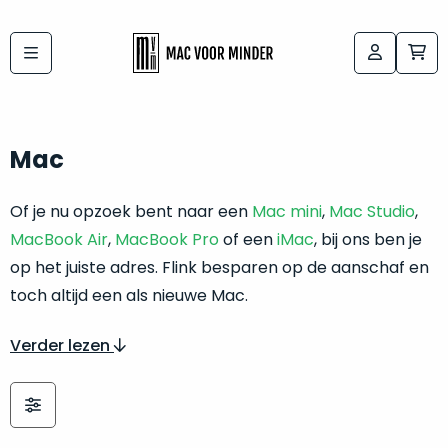
Bij
Labels:
macvoorminder.nl
kies
koop
de
je
Mac
altijd
Mac
in
die
Of je nu opzoek bent naar een
Mac mini
,
Mac Studio
,
5-
bij
MacBook Air
sterren
,
MacBook Pro
of een
iMac
, bij ons ben je
“
als
op het juiste adres. Flink besparen op de aanschaf en
jou
nieuw
”
toch altijd een als nieuwe Mac.
past
conditie
–
Verder lezen
Het
gegarandeerd.
kan
Zowel
lastig
de
zijn
“
customer
om