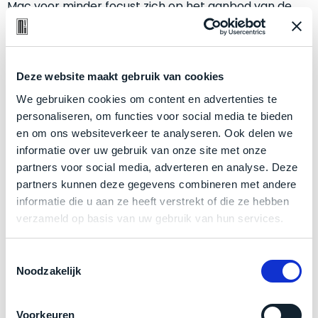
Mac voor minder focust zich op het aanbod van de
welk
gebruiksdoel
meeste recente modellen. Dat betekent dat het
een
meest recente modeljaar al bij ons te vinden is! Je
Mac
hebt bij ons dus de zekerheid dat jouw Mac nog lang
geschikt
Deze website maakt gebruik van cookies
meegaat.
is.
We gebruiken cookies om content en advertenties te
personaliseren, om functies voor social media te bieden
Belangrijk is dat de Mac niet afwijkt van nieuw. Daarom
Op
Als
en om ons websiteverkeer te analyseren. Ook delen we
hanteren we enkel een 5 sterren conditie voor elk
basis
nieuw
informatie over uw gebruik van onze site met onze
van
model.
–
partners voor social media, adverteren en analyse. Deze
echte
klantervaringen
tref
nauwelijks
partners kunnen deze gegevens combineren met andere
je
Altijd inclusief:
gebruikt,
informatie die u aan ze heeft verstrekt of die ze hebben
hier
maximaal
verzameld op basis van uw gebruik van hun services.
onze
voordeel.
Originele oplader of laadkabel
labels.
Meest recente besturingsysteem
Toestemmingsselectie
Dit
Noodzakelijk
Minimaal 24 maanden garantie
Onze
product
30 dagen retourtermijn
favoriet
is
Voorkeuren