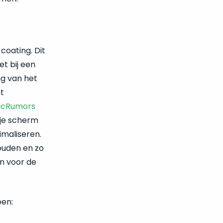
coating. Dit
et bij een
g van het
nt
cRumors
 je scherm
imaliseren.
ouden en zo
jn voor de
oen: