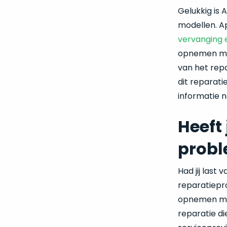
Gelukkig is
modellen. A
vervanging 
opnemen met 
van het rep
dit reparat
informatie n
Heeft
prob
Had jij last
reparatiepr
opnemen met
reparatie di