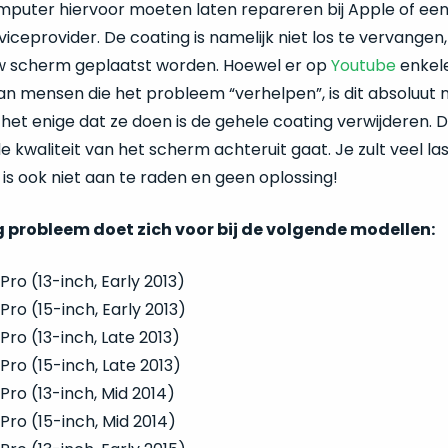
omputer hiervoor moeten laten repareren bij Apple of ee
iceprovider. De coating is namelijk niet los te vervangen,
w scherm geplaatst worden. Hoewel er op
Youtube
enkele
van mensen die het probleem “verhelpen”, is dit absoluut n
het enige dat ze doen is de gehele coating verwijderen. Di
e kwaliteit van het scherm achteruit gaat. Je zult veel las
it is ook niet aan te raden en geen oplossing!
 probleem doet zich voor bij de volgende modellen:
ro (13-inch, Early 2013)
ro (15-inch, Early 2013)
ro (13-inch, Late 2013)
ro (15-inch, Late 2013)
ro (13-inch, Mid 2014)
ro (15-inch, Mid 2014)