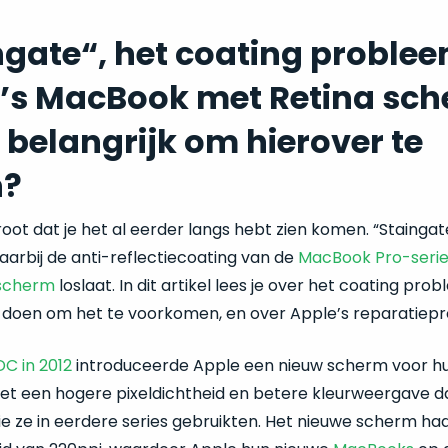
ngate“, het coating proble
’s MacBook met Retina sch
s belangrijk om hierover te
n?
root dat je het al eerder langs hebt zien komen. “Staingat
arbij de anti-reflectiecoating van de
MacBook Pro-serie
 scherm
loslaat. In dit artikel lees je over het coating prob
n doen om het te voorkomen, en over Apple’s reparatie
 in 2012
introduceerde Apple een nieuw scherm voor 
met een hogere pixeldichtheid en betere kleurweergave d
e ze in eerdere series gebruikten. Het nieuwe scherm ha