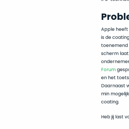
Probl
Apple heeft
is de coatin
toenemend a
scherm laat 
ondernemen 
Forum
gespr
en het toets
Daarnaast w
min mogelijk
coating.
Heb jij last