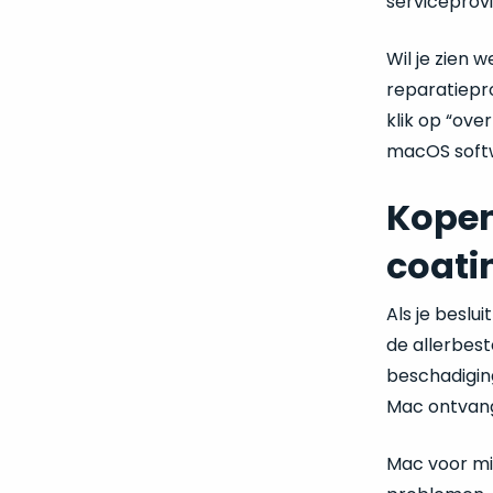
serviceprovi
Wil je zien 
reparatiepr
klik op “ove
macOS softw
Kopen
coati
Als je beslui
de allerbest
beschadigin
Mac ontvangt
Mac voor mi