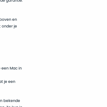
de garantie.
sboven en
 onder je
e een Mac in
t je een
 en bekende