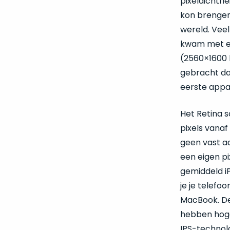
pixeldichth
kon brengen
wereld. Vee
kwam met ee
(2560×1600 
gebracht dan
eerste appa
Het Retina 
pixels vanaf
geen vast aa
een eigen pi
gemiddeld i
je je telefoo
MacBook. De 
hebben hoger
IPS-technol