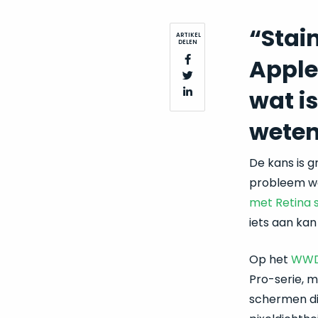
“Stai
ARTIKEL
DELEN
Apple
wat i
wete
De kans is g
probleem wa
met Retina
iets aan ka
Op het
WWDC
Pro-serie, 
schermen di