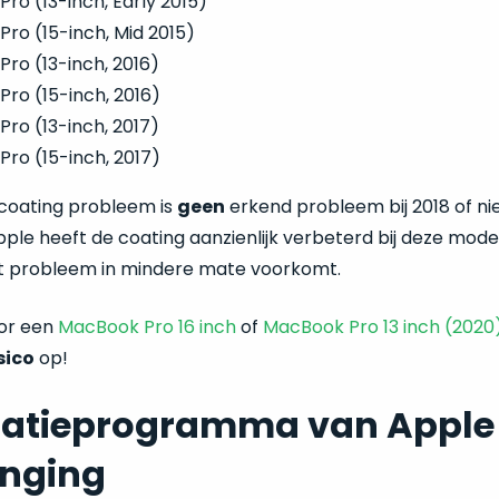
ro (13-inch, Early 2015)
ro (15-inch, Mid 2015)
ro (13-inch, 2016)
ro (15-inch, 2016)
ro (13-inch, 2017)
ro (15-inch, 2017)
 coating probleem is
geen
erkend probleem bij 2018 of n
ple heeft de coating aanzienlijk verbeterd bij deze mode
t probleem in mindere mate voorkomt.
or een
MacBook Pro 16 inch
of
MacBook Pro 13 inch (2020
sico
op!
atieprogramma van Apple
nging