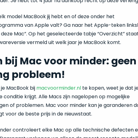
der. Je hebt tot 4 jaar na aankoop recht op deze verleng
welk model MacBook jij hebt en of deze onder het
ogramma van Apple valt? Ga naar het Apple-teken link
r deze Mac”. Op het geselecteerde tabje “Overzicht” staat
areversie vermeld uit welk jaar je MacBook komt.
 bij Mac voor minder: geen
ng probleem!
t je MacBook bij
macvoorminder.nl
te kopen, weet je dat j
e conditie krijgt. Alle Macs zijn nagelopen op mogelijke
gen of problemen. Mac voor minder kan je garanderen da
 voor de beste prijs in de nieuwstaat.
nder controleert elke Mac op alle technische defecten