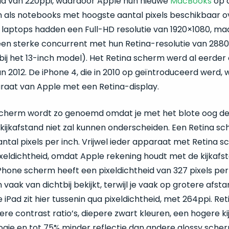
eid van 220ppi, waardoor Apple hun nieuwe
MacBooks
op 
 als notebooks met hoogste aantal pixels beschikbaar o
l laptops hadden een Full-HD resolutie van 1920×1080, ma
n sterke concurrent met hun Retina-resolutie van 2880
bij het 13-inch model). Het Retina scherm werd al eerder
 2012. De iPhone 4, die in 2010 op geïntroduceerd werd, 
raat van Apple met een Retina-display.
scherm wordt zo genoemd omdat je met het blote oog de
 kijkafstand niet zal kunnen onderscheiden. Een Retina s
ntal pixels per inch. Vrijwel ieder apparaat met Retina 
xeldichtheid, omdat Apple rekening houdt met de kijkafs
Phone scherm heeft een pixeldichtheid van 327 pixels per
n vaak van dichtbij bekijkt, terwijl je vaak op grotere afsta
iPad zit hier tussenin qua pixeldichtheid, met 264ppi. Re
e contrast ratio’s, diepere zwart kleuren, een hogere k
ogie en tot 75% minder reflectie dan andere glossy sche