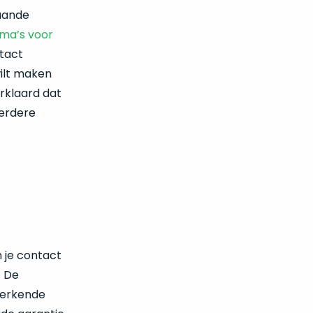
aande
ma’s voor
tact
wilt maken
rklaard dat
erdere
 je contact
. De
e erkende