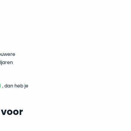
ieuwere
ljaren
)
, dan heb je
 voor