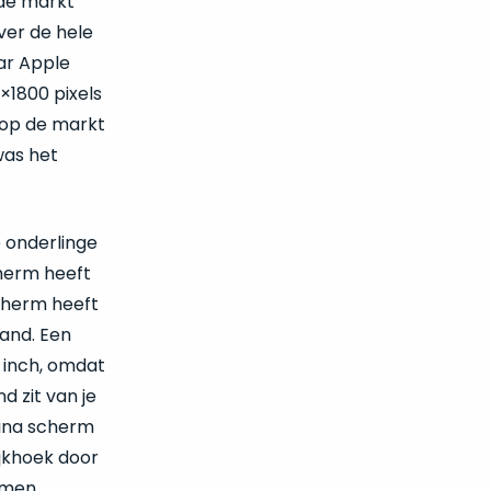
de markt
ver de hele
ar Apple
×1800 pixels
 op de markt
was het
 onderlinge
cherm heeft
scherm heeft
tand. Een
 inch, omdat
nd zit van je
tina scherm
ijkhoek door
rmen.