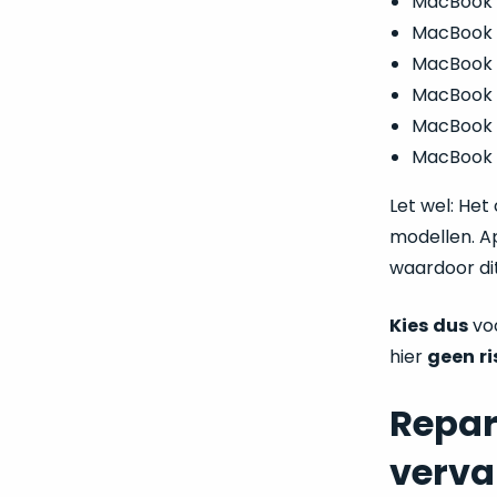
MacBook P
MacBook P
MacBook P
MacBook P
MacBook P
MacBook P
Let wel: Het
modellen. Ap
waardoor di
Kies
dus
vo
hier
geen
ri
Repar
verva