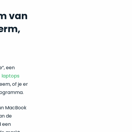
em van
erm,
e”, een
 laptops
leem, of je er
programma.
hun MacBook
an de
d een