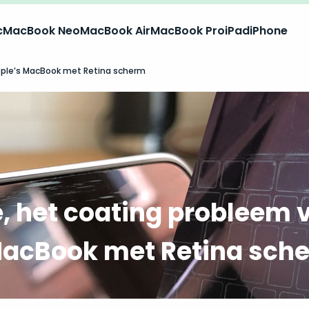
c
MacBook Neo
MacBook Air
MacBook Pro
iPad
iPhone
pple’s MacBook met Retina scherm
, het coating probleem 
MacBook met Retina sch