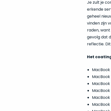
Je zult je c
erkende serv
geheel nieu
vinden zijn 
raden, want 
gevolg dat d
reflectie. D
Het coating
MacBook P
MacBook P
MacBook P
MacBook P
MacBook P
MacBook P