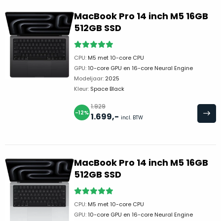
je
je
nou
MacBook Pro 14 inch M5 16GB
slim,
precies
512GB SSD
zonder
nodig?
concessies
te
CPU:
M5 met 10-core CPU
We
doen
GPU:
10-core GPU en 16-core Neural Engine
hebben
aan
Modeljaar:
2025
inmiddels
kwaliteit.
Kleur:
Space Black
zoveel
verschillende
1.929
Hier
-12%
1.699
,-
klanten
incl. BTW
lees
voorzien
je
van
welke
een
conditiebeschrijvingen
MacBook Pro 14 inch M5 16GB
MacBook
wij
512GB SSD
dat
bij
we
onze
weten
CPU:
M5 met 10-core CPU
producten
voor
GPU:
10-core GPU en 16-core Neural Engine
gebruiken.