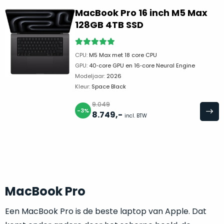
en
MacBook Pro 16 inch M5 Max
voedingsadapter
altijd
128GB 4TB SSD
meegeleverd.
CPU:
M5 Max met 18 core CPU
Accu
GPU:
40‑core GPU en 16‑core Neural Engine
in
Modeljaar:
2026
topconditie:
Kleur:
Space Black
Vrijwel
altijd
9.049
-3%
100%
8.749
,-
incl. BTW
accugezondheid,
nooit
lager
dan
95%.
MacBook Pro
Zekerheid:
Altijd
Een MacBook Pro is de beste laptop van Apple. Dat
minimaal
24