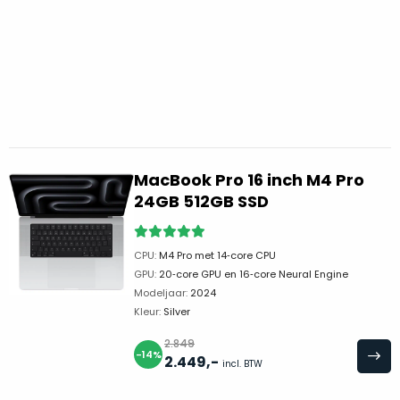
vrijwel
betreft
iedereen
.
een
Daarom
gloednieuwe,
is
ongebruikte
dit
MacBook.
‘onze
Wanneer
favoriet’.
er
een
Je
MacBook Pro 16 inch M4 Pro
nieuw
kiest
24GB 512GB SSD
model
hierbij
wordt
voor
uitgebracht,
CPU:
M4 Pro met 14‑core CPU
‘
value
blijft
GPU:
20‑core GPU en 16‑core Neural Engine
for
er
Modeljaar:
2024
money
‘
vaak
Kleur:
Silver
of
ongebruikte
2.849
‘
prijs/kwaliteitverhouding
‘.
voorraad
-14%
2.449
,-
incl. BTW
Het
van
is
het