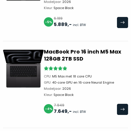
echte
Modeljaar:
2026
‘nieuw’-
Kleur:
Space Black
gevoel
6.189
zodra
-5%
5.889
,-
incl. BTW
je
het
apparaat
opent.
MacBook Pro 16 inch M5 Max
128GB 2TB SSD
Originele
verpakking:
Vrijwel
CPU:
M5 Max met 18 core CPU
altijd
GPU:
40‑core GPU en 16‑core Neural Engine
meegeleverd.
Modeljaar:
2026
Kleur:
Space Black
Originele
7.949
accessoires:
-4%
7.649
,-
Denk
incl. BTW
aan
laadkabel