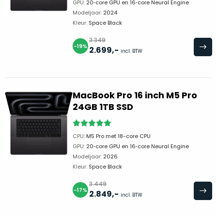
de
GPU:
20‑core GPU en 16‑core Neural Engine
Bij
batterijstatus
Modeljaar:
2024
de
Kleur:
Space Black
te
‘onze
controleren.
3.349
favoriet’
-19%
De
2.699
,-
incl. BTW
is
doos
een
is
vergelijkbaar
geopend,
alternatief
maar
MacBook Pro 16 inch M5 Pro
vaak
het
24GB 1TB SSD
een
apparaat
stuk
is
CPU:
M5 Pro met 18-core CPU
duurder.
verder
GPU:
20‑core GPU en 16‑core Neural Engine
volledig
Modeljaar:
2026
Nieuw
nieuw
Kleur:
Space Black
en
in
3.449
ongebruikt.
-17%
doos
2.849
,-
incl. BTW
Niet