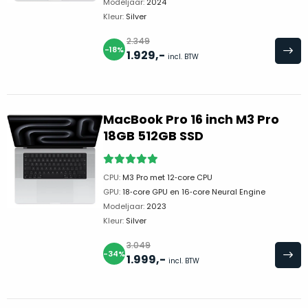
zich
Modeljaar:
2024
optisch
Kleur:
Silver
heeft
als
bewezen
technisch
2.349
-18%
en
1.929
,-
niet
incl. BTW
waar
van
–
nieuw
wij
te
MacBook Pro 16 inch M3 Pro
–
onderscheiden.
18GB 512GB SSD
er
veel
Betreft
van
een
CPU:
M3 Pro met 12‑core CPU
hebben
nagenoeg
GPU:
18‑core GPU en 16‑core Neural Engine
verkocht.
ongebruikt
Modeljaar:
2023
apparaat.
Je
Kleur:
Silver
kan
Grondig
3.049
er
gecontroleerd:
-34%
1.999
,-
incl. BTW
vrijwel
Door
ons
niet
geïnspecteerd
de