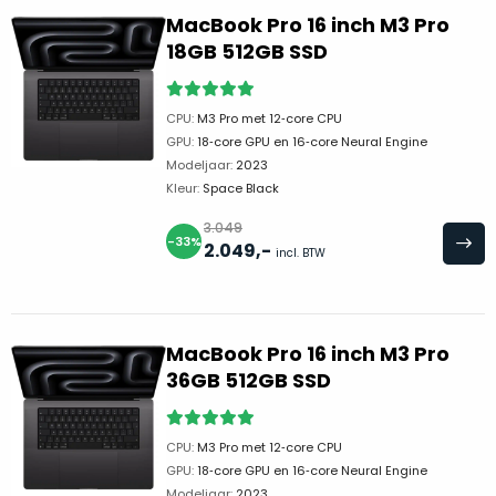
op
mist
MacBook Pro 16 inch M3 Pro
perfecte
mee
18GB 512GB SSD
staat.
in
Profiteer
gaan.
van
CPU:
M3 Pro met 12‑core CPU
een
GPU:
18‑core GPU en 16‑core Neural Engine
Ze
scherpe
Modeljaar:
2023
zijn
prijs
Kleur:
Space Black
–
voor
in
3.049
een
-33%
2.049
,-
hun
incl. BTW
product
categorie
dat
–
praktisch
gewoon
nieuw
MacBook Pro 16 inch M3 Pro
is.
een
36GB 512GB SSD
rocksolid
Minimaal
optie
.
24
Een
maanden
CPU:
M3 Pro met 12‑core CPU
garantie
voorbeeld
GPU:
18‑core GPU en 16‑core Neural Engine
bij
hiervan
Modeljaar:
2023