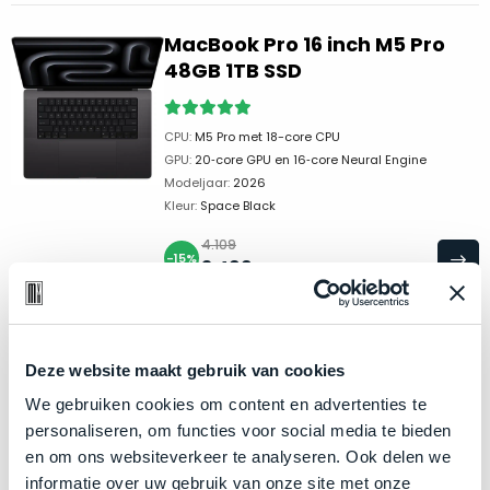
nieuw
met
in
MacBook Pro 16 inch M5 Pro
het
de
48GB 1TB SSD
label
verpakking
.
“ongebruikt,
In
doos
CPU:
M5 Pro met 18-core CPU
veel
éénmalig
GPU:
20‑core GPU en 16‑core Neural Engine
gevallen
geopend”?
Modeljaar:
2026
van
Dan
Kleur:
Space Black
‘open
ontvang
4.109
doos’,
je
-15%
3.499
,-
incl. BTW
ontvang
een
je
splinternieuw
een
apparaat
nieuwe
en
MacBook Pro 16 inch M5 Pro
Deze website maakt gebruik van cookies
Mac
ben
48GB 1TB SSD
We gebruiken cookies om content en advertenties te
waar
jij
personaliseren, om functies voor social media te bieden
enkel
de
en om ons websiteverkeer te analyseren. Ook delen we
de
CPU:
M5 Pro met 18-core CPU
allereerste
informatie over uw gebruik van onze site met onze
folie
GPU:
20‑core GPU en 16‑core Neural Engine