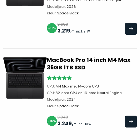
GPU:
16-core GPU en 16-core Neural Engine
doos
een
Modeljaar:
2026
flink
Kleur:
Space Black
lagere
3.609
prijs!
-11%
3.219
,-
Dit
incl. BTW
Compleet
product
in
is
als
de
nieuw.
De
originele
MacBook Pro 14 inch M4 Max
doos
doos
36GB 1TB SSD
van
geleverd,
inclusief
dit
alle
model
CPU:
M4 Max met 14-core CPU
ongebruikte
is
GPU:
32‑core GPU en 16‑core Neural Engine
toebehoren.
geopend
,
Modeljaar:
2024
echter
Kleur:
Space Black
Ga
is
jij
3.849
het
-16%
3.249
,-
voor
incl. BTW
product
een
nog
product