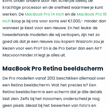
komt onder andere door het scherpe beeld, de
maanden
krachtige processor en de snelheid waarmee je kunt
garantie
werken. De
MacBook Pro 14 inch
en de
MacBook Pro 16
bij
inch
koop je bij ons voor soms wel €1.000,- minder dan
Mac
voor
wanneer je kiest voor een nieuwe. En het leuke: de
minder.
tweedehands modellen die wij verkopen, zijn net zo
goed als dat je een nieuwe zou kopen! Waarom zou je
Zo
kiezen voor een Pro? En is de Pro beter dan een Air?
geniet
Macvoorminder.nl legt je alles uit.
je
van
de
MacBook Pro Retina beeldscherm
experience
De Pro modellen vanaf 2012 beschikken allemaal over
van
een
een Retina beeldscherm. Wat het precies is? Een
nieuwe
Retina beeldscherm is een scherm dat je álle details
MacBook,
laat zien. Zelfs bij het inzoomen, onderscheid je nog
maar
geen pixels. Ideaal bij het bewerken van foto’s en
dan