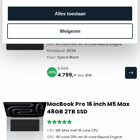
de
MacBook Pro 14 inch M5 Max
conditie
Alles toestaan
48GB 2TB SSD
“als
nieuw”,
Weigeren
dan
CPU:
M5 Max met 18 core CPU
kies
GPU:
40‑core GPU en 16‑core Neural Engine
je
Modeljaar:
2026
voor
Kleur:
Space Black
een
5.509
product
-13%
4.799
,-
incl. BTW
dat
praktisch
niet
van
MacBook Pro 16 inch M5 Max
nieuw
48GB 2TB SSD
te
onderscheiden
CPU:
M5 Max met 18 core CPU
is.
GPU:
40‑core GPU en 16‑core Neural Engine
We