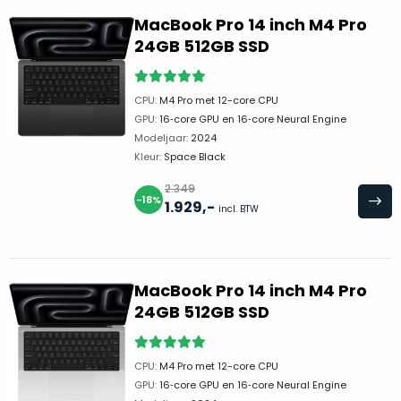
een
MacBook Pro 14 inch M4 Pro
‘
customer
24GB 512GB SSD
return’
.
Dit
Kort
model
uitgepakt
CPU:
M4 Pro met 12-core CPU
biedt
en
GPU:
16‑core GPU en 16‑core Neural Engine
het
binnen
Modeljaar:
2024
beste
de
Kleur:
Space Black
‘
all-
retourperiode
round’
2.349
teruggestuurd.
-18%
1.929
,-
pakket
incl. BTW
Dus
binnen
niks
de
refurbished,
categorie.
niks
MacBook Pro 14 inch M4 Pro
Het
vervangen.
24GB 512GB SSD
is
Simpelweg
een
weinig
Mac
gebruikt.
CPU:
M4 Pro met 12-core CPU
die
GPU:
16‑core GPU en 16‑core Neural Engine
Zowel