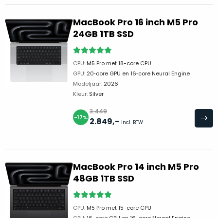
refurbished
maar
Dit
MacBook Pro 16 inch M5 Pro
gewoon
product
24GB 1TB SSD
nog
is
nieuw.
Dat
écht
betekent
nieuw
!
CPU:
M5 Pro met 18-core CPU
dat
Minimaal
GPU:
20‑core GPU en 16‑core Neural Engine
de
24
Modeljaar:
2026
doos
ongeopend
maanden
Kleur:
Silver
is.
garantie
3.449
Het
bij
-17%
2.849
,-
incl. BTW
product
Mac
voor
is
niet
minder.
uit
de
Profiteer
MacBook Pro 14 inch M5 Pro
verpakking
van
48GB 1TB SSD
een
geweest!
gloednieuwe
MacBook
Open
CPU:
M5 Pro met 15-core CPU
voor