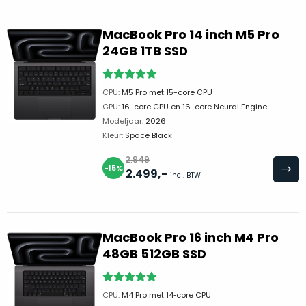
een
voorgaande
MacBook
model
MacBook Pro 14 inch M5 Pro
die
achter
24GB 1TB SSD
zodanig
in
goed
magazijnen.
geprijsd
CPU:
M5 Pro met 15-core CPU
Wij
is
GPU:
16-core GPU en 16-core Neural Engine
nemen
Modeljaar:
2026
voor
deze
Kleur:
Space Black
de
voorraad
prestaties
over!
2.949
-15%
die
2.499
,-
De
incl. BTW
worden
doos
geleverd,
wordt
dat
slechts
MacBook Pro 16 inch M4 Pro
wij
dit
één
48GB 512GB SSD
adviseren
keer
als
geopend
onze
favoriet
.
om
CPU:
M4 Pro met 14‑core CPU