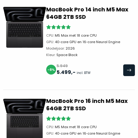
gebruikerssporen.
MacBook Pro 14 inch M5 Max
Alleen
64GB 2TB SSD
producten
in
topconditie
CPU:
M5 Max met 18 core CPU
nemen
GPU:
40‑core GPU en 16‑core Neural Engine
wij
Modeljaar:
2026
op
Kleur:
Space Black
in
ons
5.949
-8%
aanbod.
5.499
,-
incl. BTW
Geen
vette
toetsen,
MacBook Pro 16 inch M5 Max
geen
64GB 2TB SSD
slijtage.
Je
krijgt
CPU:
M5 Max met 18 core CPU
dat
GPU:
40‑core GPU en 16‑core Neural Engine