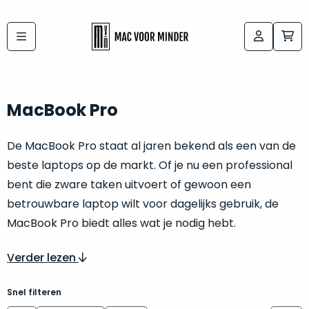
Bij
Labels:
macvoorminder.nl
kies
koop
de
je
MacBook Pro
altijd
Mac
in
die
De MacBook Pro staat al jaren bekend als een van de
5-
bij
beste laptops op de markt. Of je nu een professional
sterren
“
als
bent die zware taken uitvoert of gewoon een
jou
nieuw
”
betrouwbare laptop wilt voor dagelijks gebruik, de
past
conditie
MacBook Pro biedt alles wat je nodig hebt.
–
Het
gegarandeerd.
kan
Verder lezen
Zowel
lastig
de
zijn
Snel filteren
“
customer
om