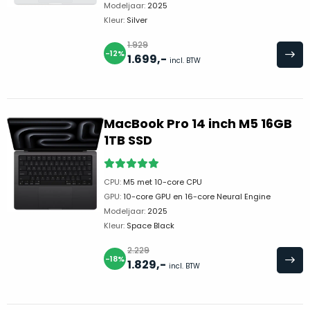
welk
Modeljaar:
2025
Kleur:
Silver
gebruiksdoel
een
1.929
-12%
Mac
1.699
,-
incl. BTW
geschikt
is.
Op
MacBook Pro 14 inch M5 16GB
Als
basis
1TB SSD
nieuw
van
–
echte
klantervaringen
tref
nauwelijks
CPU:
M5 met 10-core CPU
je
gebruikt,
GPU:
10-core GPU en 16-core Neural Engine
hier
maximaal
Modeljaar:
2025
onze
Kleur:
Space Black
voordeel.
labels.
2.229
-18%
Dit
1.829
,-
incl. BTW
Onze
product
favoriet
is