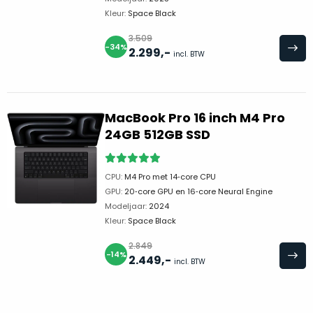
Mac
is
Kleur:
Space Black
voor
de
MacBook
3.509
minder.
Pro
-34%
2.299
,-
incl. BTW
16
inch
van
€1.649,00
.
MacBook Pro 16 inch M4 Pro
Perfect
24GB 512GB SSD
voor
grafisch
Als
CPU:
M4 Pro met 14‑core CPU
werk
nieuw
GPU:
20‑core GPU en 16‑core Neural Engine
zoals
–
Modeljaar:
2024
foto-
Ongebruikt,
Kleur:
Space Black
én
doos
2.849
videobewerking.
éénmalig
-14%
2.449
,-
incl. BTW
IJzersterke
geopend.
prestaties
voor
Dit