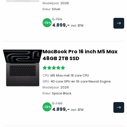
Modeljaar:
2026
leggen
Kleur:
Silver
graag
uit
5.759
-15%
4.899
,-
hoe
incl. BTW
wij
deze
“als
MacBook Pro 16 inch M5 Max
nieuw”
48GB 2TB SSD
status
garanderen:
CPU:
M5 Max met 18 core CPU
De
GPU:
40‑core GPU en 16‑core Neural Engine
complete
Modeljaar:
2026
behuizing
Kleur:
Space Black
verkeert
5.749
in
-15%
4.899
,-
incl. BTW
perfecte
staat,
zonder