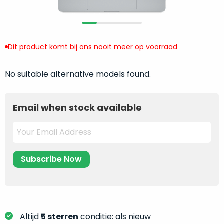
return
”
de
als
juiste
“ongebruikt,
MacBook
doos
te
Dit product komt bij ons nooit meer op voorraad
eenmalig
kiezen.
geopend
”
Zeker
No suitable alternative models found.
zijn
wanneer
varianten
je
van
eigenlijk
Email when stock available
onze
niet
“
als
precies
nieuw
”-
weet
selectie:
waar
volledige
je
nieuwstaat,
moet
scherpe
beginnen.
prijs.
Wat
Zo
heb
Altijd
5 sterren
conditie: als nieuw
bespaar