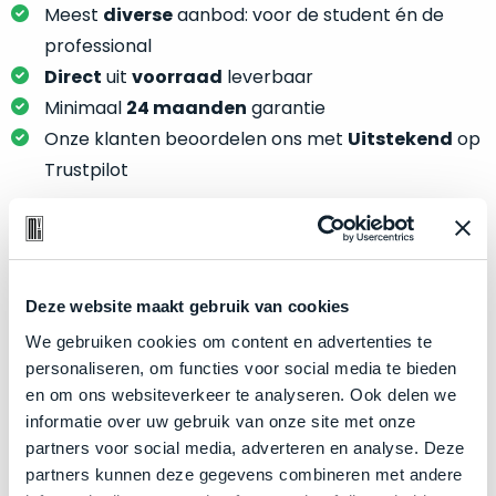
je
Meest
diverse
aanbod: voor de student én de
je
nou
slim,
professional
precies
zonder
Direct
uit
voorraad
leverbaar
nodig?
concessies
Minimaal
24 maanden
garantie
te
We
Onze klanten beoordelen ons met
Uitstekend
op
doen
hebben
Trustpilot
aan
inmiddels
kwaliteit.
zoveel
verschillende
Hier
klanten
Product specificaties
lees
voorzien
je
Deze website maakt gebruik van cookies
van
Model
MacBook Pro 15"
welke
We gebruiken cookies om content en advertenties te
een
conditiebeschrijvingen
Modeljaar
2017
personaliseren, om functies voor social media te bieden
MacBook
wij
en om ons websiteverkeer te analyseren. Ook delen we
Kleur
dat
Space Gray
bij
informatie over uw gebruik van onze site met onze
we
Processor
2.8GHz quad-core Intel Core i7
onze
partners voor social media, adverteren en analyse. Deze
weten
producten
Opslag
2TB SSD
partners kunnen deze gegevens combineren met andere
voor
gebruiken.