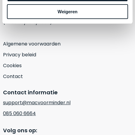
een
‘
customer
1382 KA Weesp
Weigeren
return’
.
Dit
(Alleen op afspraak)
Kort
model
uitgepakt
biedt
en
het
Algemene voorwaarden
binnen
beste
de
Privacy beleid
‘
all-
retourperiode
round’
Cookies
teruggestuurd.
pakket
Dus
Contact
binnen
niks
de
refurbished,
Contact informatie
categorie.
niks
Het
support@macvoorminder.nl
vervangen.
is
Simpelweg
085 060 6664
een
weinig
Mac
gebruikt.
die
Volg ons op:
Zowel