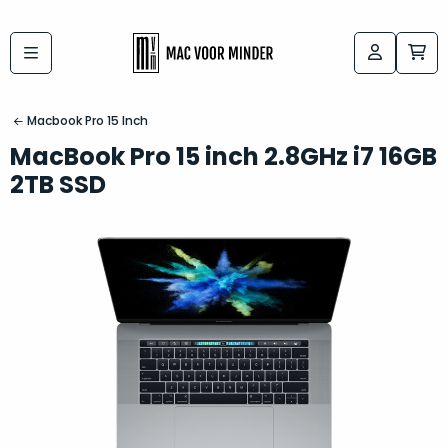
Bij
Labels:
macvoorminder.nl
kies
koop
Macbook Pro 15 Inch
de
je
MacBook Pro 15 inch 2.8GHz i7 16GB
altijd
Mac
2TB SSD
in
die
5-
bij
sterren
“
als
jou
nieuw
”
past
conditie
–
Het
gegarandeerd.
kan
Zowel
lastig
de
zijn
“
customer
om