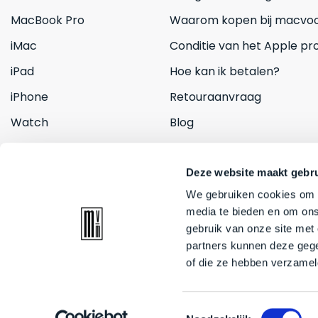
MacBook Pro
Waarom kopen bij macvoo
iMac
Conditie van het Apple pr
iPad
Hoe kan ik betalen?
iPhone
Retouraanvraag
Watch
Blog
Inruilen
Contact
Deze website maakt gebru
We gebruiken cookies om c
media te bieden en om ons
gebruik van onze site met
partners kunnen deze gege
of die ze hebben verzamel
© 2026 Mac voor minder. All rights reserved
Toestemmingsselectie