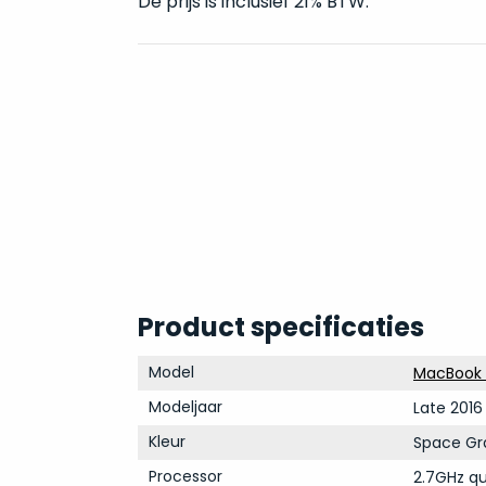
De prijs is inclusief 21% BTW.
Product specificaties
Model
MacBook P
Modeljaar
Late 2016
Kleur
Space Gr
Processor
2.7GHz qu