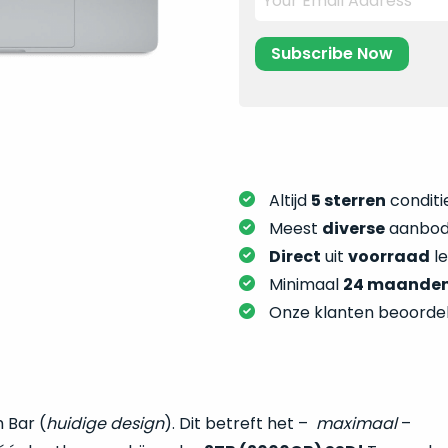
Altijd
5 sterren
conditie
Meest
diverse
aanbod:
Direct
uit
voorraad
l
Minimaal
24 maande
Onze klanten beoorde
 Bar (
huidige design
). Dit betreft het –
maximaal
–