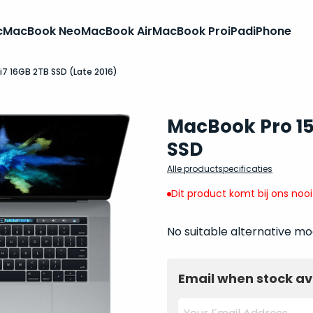
c
MacBook Neo
MacBook Air
MacBook Pro
iPad
iPhone
i7 16GB 2TB SSD (Late 2016)
MacBook Pro 15 
SSD
Alle productspecificaties
Dit product komt bij ons noo
No suitable alternative mo
Email when stock av