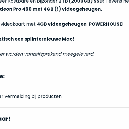
éér kostbare en bijzonder
2TB (2000GB) SSD!
Tevens hee
eon Pro 460 met 4GB (!) videogeheugen.
 videokaart met
4GB videogeheugen
.
POWERHOUSE
!
ktisch een splinternieuwe Mac!
der worden vanzelfsprekend meegeleverd.
e:
er vermelding bij producten
aar!