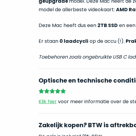
geüpgrade
model. Deze Mac heeft de z
model de allerbeste videokaart:
AMD Rad
Deze Mac heeft dus een
2TB SSD
en een
Er staan
0 laadcycli
op de accu (!).
Pra
Toebehoren zoals ongebruikte USB C la
Optische en technische conditi
Klik hier
voor meer informatie over de st
Zakelijk kopen? BTW is aftrekb