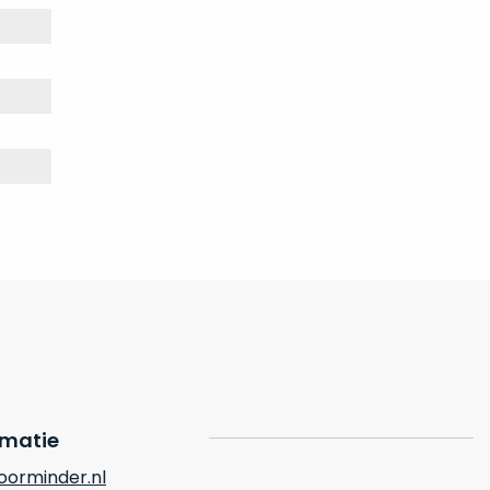
rmatie
orminder.nl