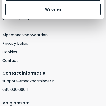
een
‘
customer
1382 KA Weesp
Weigeren
return’
.
Dit
(Alleen op afspraak)
Kort
model
uitgepakt
biedt
en
het
Algemene voorwaarden
binnen
beste
de
Privacy beleid
‘
all-
retourperiode
round’
Cookies
teruggestuurd.
pakket
Dus
Contact
binnen
niks
de
refurbished,
Contact informatie
categorie.
niks
Het
vervangen.
support@macvoorminder.nl
is
Simpelweg
085 060 6664
een
weinig
Mac
gebruikt.
die
Volg ons op:
Zowel