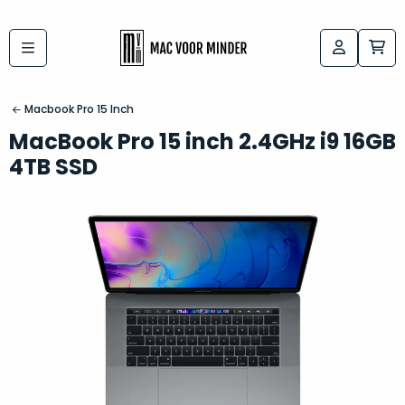
Bij
Labels:
macvoorminder.nl
kies
koop
Macbook Pro 15 Inch
de
je
MacBook Pro 15 inch 2.4GHz i9 16GB
altijd
Mac
4TB SSD
in
die
5-
bij
sterren
“
als
jou
nieuw
”
past
conditie
–
Het
gegarandeerd.
kan
Zowel
lastig
de
zijn
“
customer
om