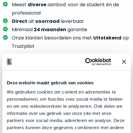
je
je
Meest
diverse
aanbod: voor de student én de
nou
slim,
professional
precies
zonder
Direct
uit
voorraad
leverbaar
nodig?
concessies
Minimaal
24 maanden
garantie
te
We
Onze klanten beoordelen ons met
Uitstekend
op
doen
hebben
Trustpilot
aan
inmiddels
kwaliteit.
zoveel
verschillende
Hier
klanten
Product specificaties
lees
voorzien
je
Deze website maakt gebruik van cookies
van
Model
MacBook Pro 15"
welke
We gebruiken cookies om content en advertenties te
een
conditiebeschrijvingen
Modeljaar
2019
personaliseren, om functies voor social media te bieden
MacBook
wij
en om ons websiteverkeer te analyseren. Ook delen we
dat
Kleur
Space Gray
bij
informatie over uw gebruik van onze site met onze
we
Processor
2.4GHz 8-core Intel Core i9
onze
partners voor social media, adverteren en analyse. Deze
weten
producten
Opslag
4TB SSD
partners kunnen deze gegevens combineren met andere
voor
gebruiken.