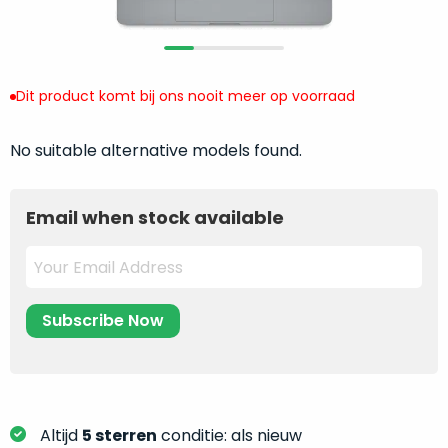
return
”
de
als
juiste
“ongebruikt,
MacBook
doos
te
Dit product komt bij ons nooit meer op voorraad
eenmalig
kiezen.
geopend
”
Zeker
No suitable alternative models found.
zijn
wanneer
varianten
je
van
eigenlijk
Email when stock available
onze
niet
“
als
precies
nieuw
”-
weet
selectie:
waar
volledige
je
nieuwstaat,
moet
scherpe
beginnen.
prijs.
Wat
Zo
heb
Altijd
5 sterren
conditie: als nieuw
bespaar