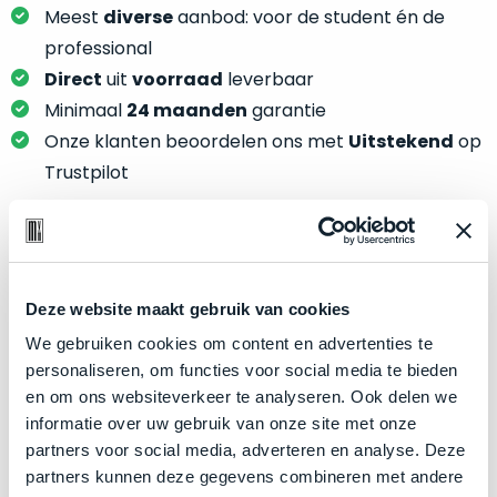
je
je
Meest
diverse
aanbod: voor de student én de
nou
slim,
professional
precies
zonder
Direct
uit
voorraad
leverbaar
nodig?
concessies
Minimaal
24 maanden
garantie
te
We
Onze klanten beoordelen ons met
Uitstekend
op
doen
hebben
Trustpilot
aan
inmiddels
kwaliteit.
zoveel
verschillende
Hier
klanten
Product specificaties
lees
voorzien
je
Deze website maakt gebruik van cookies
van
Model
MacBook Pro 15"
welke
We gebruiken cookies om content en advertenties te
een
conditiebeschrijvingen
Modeljaar
2019
personaliseren, om functies voor social media te bieden
MacBook
wij
en om ons websiteverkeer te analyseren. Ook delen we
dat
Kleur
Space Gray
bij
informatie over uw gebruik van onze site met onze
we
Processor
2.4GHz 8-core Intel Core i9
onze
partners voor social media, adverteren en analyse. Deze
weten
producten
Opslag
2TB SSD
partners kunnen deze gegevens combineren met andere
voor
gebruiken.