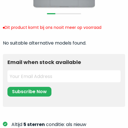
return
”
de
als
juiste
“ongebruikt,
MacBook
doos
te
Dit product komt bij ons nooit meer op voorraad
eenmalig
kiezen.
geopend
”
Zeker
No suitable alternative models found.
zijn
wanneer
varianten
je
van
eigenlijk
Email when stock available
onze
niet
“
als
precies
nieuw
”-
weet
selectie:
waar
volledige
je
nieuwstaat,
moet
scherpe
beginnen.
prijs.
Wat
Zo
heb
Altijd
5 sterren
conditie: als nieuw
bespaar