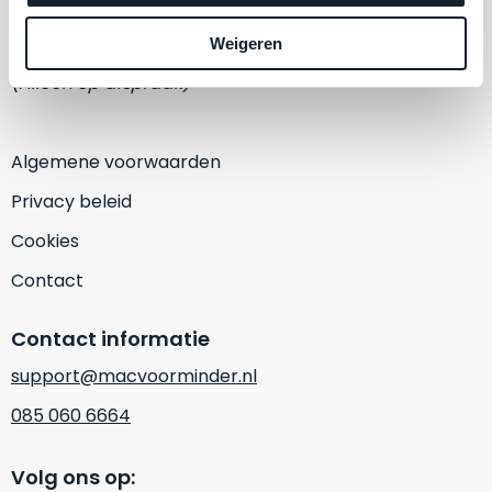
een
‘
customer
1382 KA Weesp
Weigeren
return’
.
Dit
(Alleen op afspraak)
Kort
model
uitgepakt
biedt
en
het
Algemene voorwaarden
binnen
beste
de
Privacy beleid
‘
all-
retourperiode
round’
Cookies
teruggestuurd.
pakket
Dus
Contact
binnen
niks
de
refurbished,
Contact informatie
categorie.
niks
Het
vervangen.
support@macvoorminder.nl
is
Simpelweg
085 060 6664
een
weinig
Mac
gebruikt.
die
Volg ons op:
Zowel