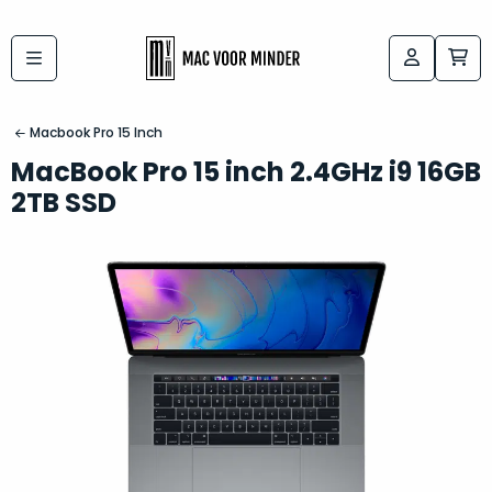
Bij
Labels:
macvoorminder.nl
kies
koop
Macbook Pro 15 Inch
de
je
MacBook Pro 15 inch 2.4GHz i9 16GB
altijd
Mac
2TB SSD
in
die
5-
bij
sterren
“
als
jou
nieuw
”
past
conditie
–
Het
gegarandeerd.
kan
Zowel
lastig
de
zijn
“
customer
om