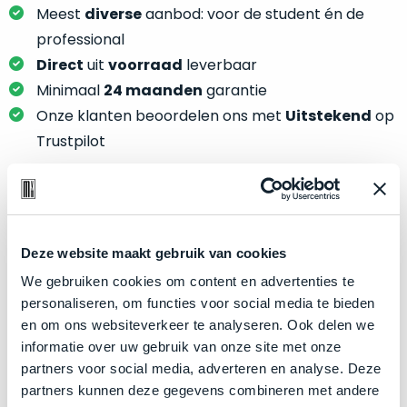
je
je
Meest
diverse
aanbod: voor de student én de
nou
slim,
professional
precies
zonder
Direct
uit
voorraad
leverbaar
nodig?
concessies
Minimaal
24 maanden
garantie
te
We
Onze klanten beoordelen ons met
Uitstekend
op
doen
hebben
Trustpilot
aan
inmiddels
kwaliteit.
zoveel
verschillende
Hier
klanten
Product specificaties
lees
voorzien
je
Deze website maakt gebruik van cookies
van
Model
MacBook Pro 15"
welke
We gebruiken cookies om content en advertenties te
een
conditiebeschrijvingen
Modeljaar
2019
personaliseren, om functies voor social media te bieden
MacBook
wij
en om ons websiteverkeer te analyseren. Ook delen we
dat
Kleur
Space Gray
bij
informatie over uw gebruik van onze site met onze
we
Processor
2.3GHz 8-core Intel Core i9
onze
partners voor social media, adverteren en analyse. Deze
weten
producten
Opslag
2TB SSD
partners kunnen deze gegevens combineren met andere
voor
gebruiken.