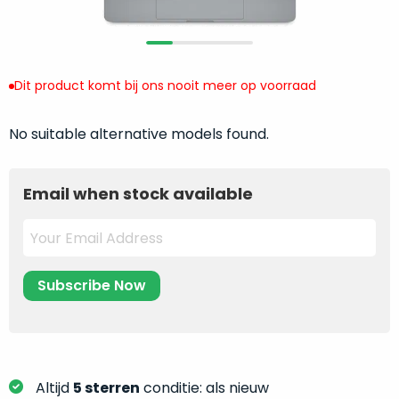
return
”
de
als
juiste
“ongebruikt,
MacBook
doos
te
Dit product komt bij ons nooit meer op voorraad
eenmalig
kiezen.
geopend
”
Zeker
No suitable alternative models found.
zijn
wanneer
varianten
je
van
eigenlijk
Email when stock available
onze
niet
“
als
precies
nieuw
”-
weet
selectie:
waar
volledige
je
nieuwstaat,
moet
scherpe
beginnen.
prijs.
Wat
Zo
heb
Altijd
5 sterren
conditie: als nieuw
bespaar