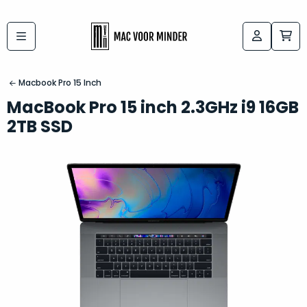
Bij
Labels:
macvoorminder.nl
kies
koop
Macbook Pro 15 Inch
de
je
MacBook Pro 15 inch 2.3GHz i9 16GB
altijd
Mac
2TB SSD
in
die
5-
bij
sterren
“
als
jou
nieuw
”
past
conditie
–
Het
gegarandeerd.
kan
Zowel
lastig
de
zijn
“
customer
om