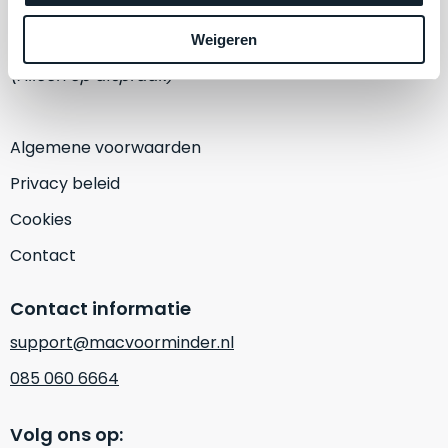
een
‘
customer
1382 KA Weesp
Weigeren
return’
.
Dit
(Alleen op afspraak)
Kort
model
uitgepakt
biedt
en
het
Algemene voorwaarden
binnen
beste
de
Privacy beleid
‘
all-
retourperiode
round’
Cookies
teruggestuurd.
pakket
Dus
Contact
binnen
niks
de
refurbished,
Contact informatie
categorie.
niks
Het
vervangen.
support@macvoorminder.nl
is
Simpelweg
085 060 6664
een
weinig
Mac
gebruikt.
die
Volg ons op:
Zowel