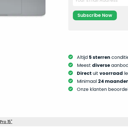
Altijd
5 sterren
conditie
Meest
diverse
aanbod:
Direct
uit
voorraad
l
Minimaal
24 maande
Onze klanten beoorde
ro 15"