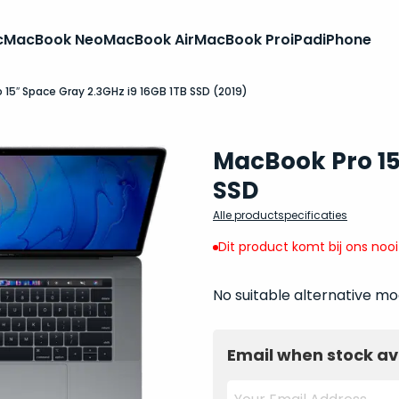
c
MacBook Neo
MacBook Air
MacBook Pro
iPad
iPhone
 15″ Space Gray 2.3GHz i9 16GB 1TB SSD (2019)
MacBook Pro 15 
SSD
Alle productspecificaties
Dit product komt bij ons noo
No suitable alternative mo
Email when stock av