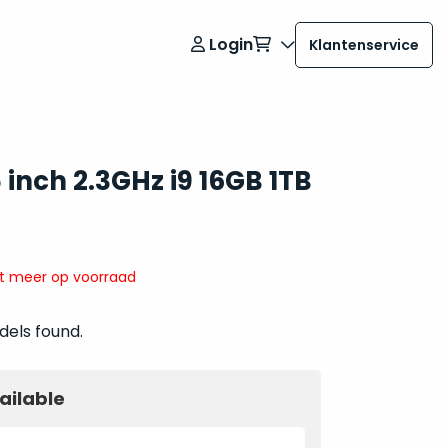
Login
Klantenservice
inch 2.3GHz i9 16GB 1TB
it meer op voorraad
dels found.
ailable