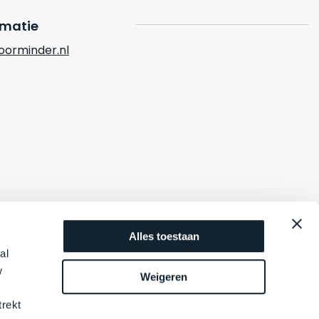
rmatie
orminder.nl
Alles toestaan
al
w
Weigeren
trekt