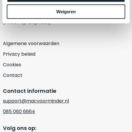
een
‘
customer
1382 KA Weesp
Weigeren
return’
.
Dit
(Alleen op afspraak)
Kort
model
uitgepakt
biedt
en
het
Algemene voorwaarden
binnen
beste
de
Privacy beleid
‘
all-
retourperiode
round’
Cookies
teruggestuurd.
pakket
Dus
Contact
binnen
niks
de
refurbished,
Contact informatie
categorie.
niks
Het
vervangen.
support@macvoorminder.nl
is
Simpelweg
085 060 6664
een
weinig
Mac
gebruikt.
die
Volg ons op:
Zowel