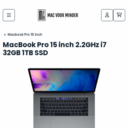
Bij
Labels:
macvoorminder.nl
kies
koop
Macbook Pro 15 Inch
de
je
MacBook Pro 15 inch 2.2GHz i7
altijd
Mac
32GB 1TB SSD
in
die
5-
bij
sterren
“
als
jou
nieuw
”
past
conditie
–
Het
gegarandeerd.
kan
Zowel
lastig
de
zijn
“
customer
om