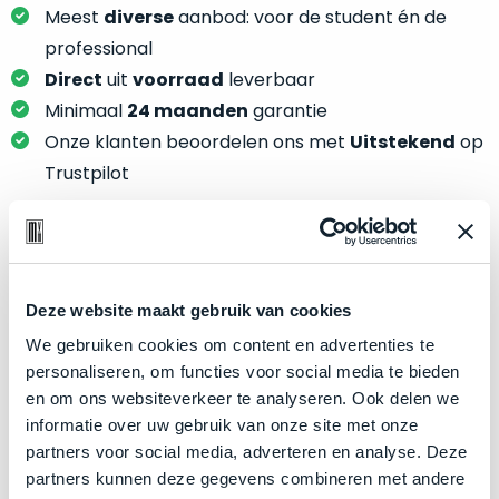
je
je
Meest
diverse
aanbod: voor de student én de
nou
slim,
professional
precies
zonder
Direct
uit
voorraad
leverbaar
nodig?
concessies
Minimaal
24 maanden
garantie
te
We
Onze klanten beoordelen ons met
Uitstekend
op
doen
hebben
Trustpilot
aan
inmiddels
kwaliteit.
zoveel
verschillende
Hier
klanten
Product specificaties
lees
voorzien
je
Deze website maakt gebruik van cookies
van
Model
MacBook Pro 15"
welke
We gebruiken cookies om content en advertenties te
een
conditiebeschrijvingen
Modeljaar
2018
personaliseren, om functies voor social media te bieden
MacBook
wij
en om ons websiteverkeer te analyseren. Ook delen we
dat
Kleur
Space Gray
bij
informatie over uw gebruik van onze site met onze
we
Processor
2.2GHz 6-core Intel Core i7
onze
partners voor social media, adverteren en analyse. Deze
weten
producten
Opslag
1TB SSD
partners kunnen deze gegevens combineren met andere
voor
gebruiken.