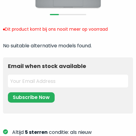
return
”
de
als
juiste
“ongebruikt,
MacBook
doos
te
Dit product komt bij ons nooit meer op voorraad
eenmalig
kiezen.
geopend
”
Zeker
No suitable alternative models found.
zijn
wanneer
varianten
je
van
eigenlijk
Email when stock available
onze
niet
“
als
precies
nieuw
”-
weet
selectie:
waar
volledige
je
nieuwstaat,
moet
scherpe
beginnen.
prijs.
Wat
Zo
heb
Altijd
5 sterren
conditie: als nieuw
bespaar