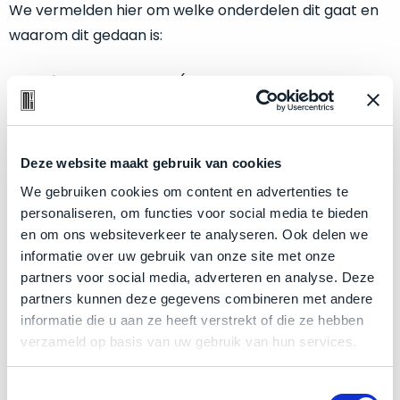
een
We vermelden hier om welke onderdelen dit gaat en
‘
customer
waarom dit gedaan is:
return’
.
Dit
Kort
Display Assembly
(beeldscherm met camera
model
uitgepakt
biedt
en behuizing). Lees
HIER
waarom dit onderdeel
en
het
vervangen is.
binnen
beste
de
Topcase Assembly
(behuizing met toetsenbord,
Deze website maakt gebruik van cookies
‘
all-
retourperiode
trackpad, speakers en batterij). Lees
HIER
onze
round’
We gebruiken cookies om content en advertenties te
teruggestuurd.
blog waarom dit onderdeel is vervangen.
pakket
personaliseren, om functies voor social media te bieden
Dus
binnen
en om ons websiteverkeer te analyseren. Ook delen we
niks
Deze Mac is voorzien van een
splinternieuw
de
informatie over uw gebruik van onze site met onze
refurbished,
beeldscherm
. Ook heeft dit model een
categorie.
partners voor social media, adverteren en analyse. Deze
niks
splinternieuwe topcase
(behuizing met
Het
partners kunnen deze gegevens combineren met andere
vervangen.
is
toetsenbord, trackpad en batterij). Hierdoor staan er
informatie die u aan ze heeft verstrekt of die ze hebben
Simpelweg
een
verzameld op basis van uw gebruik van hun services.
0 laadcycli
op de accu!
weinig
Mac
gebruikt.
die
Zowel
Conclusie:
Letterlijk alles aan deze Mac is nieuw. Dit
Toestemmingsselectie