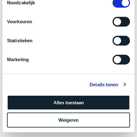
zich
Noodzakelijk
optisch
betreft dus eigenlijk een nieuwe Mac!
heeft
als
bewezen
technisch
Klik hier
voor meer informatie over de ster vermelding
Voorkeuren
en
niet
bij producten
waar
van
–
nieuw
Statistieken
wij
te
–
Zakelijk kopen? BTW is aftrekbaar!
onderscheiden.
er
Marketing
De prijs is inclusief 21% BTW.
veel
Betreft
van
een
hebben
nagenoeg
Details tonen
verkocht.
ongebruikt
apparaat.
Je
Alles toestaan
kan
Grondig
er
gecontroleerd:
vrijwel
Door
Weigeren
ons
niet
geïnspecteerd
de