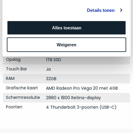
zich
optisch
Product specificaties
heeft
als
Details tonen
bewezen
technisch
Model
MacBook Pro 15"
en
niet
Alles toestaan
waar
Modeljaar
2018
van
–
nieuw
Kleur
Silver
wij
Weigeren
te
Processor
2.9GHz 6-core Intel Core i9
–
onderscheiden.
er
Opslag
1TB SSD
veel
Betreft
Touch Bar
Ja
van
een
RAM
32GB
hebben
nagenoeg
verkocht.
ongebruikt
Grafische kaart
AMD Radeon Pro Vega 20 met 4GB
apparaat.
Je
Schermresolutie
2880 x 1800 Retina-display
kan
Grondig
Poorten
4 Thunderbolt 3-poorten (USB-C)
er
gecontroleerd:
vrijwel
Door
ons
niet
geïnspecteerd
de