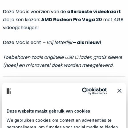
welk
gebruiksdoel
Deze Mac is voorzien van de
allerbeste
videokaart
een
die je kon kiezen:
AMD Radeon Pro Vega 20
met 4GB
Mac
videogeheugen!
geschikt
is.
Deze Mac is echt
–
vrij letterlijk
– als nieuw!
Op
Als
Toebehoren zoals originele USB C lader, gratis sleeve
basis
nieuw
van
(hoes) en microvezel doek worden meegeleverd.
–
echte
klantervaringen
tref
nauwelijks
je
gebruikt,
hier
Optische en technische conditie:
maximaal
onze
voordeel.
labels.
Als nieuw.
Deze MacBook Pro wijkt –
letterlijk
– niet af
Dit
Deze website maakt gebruik van cookies
Onze
van nieuw. Zowel optisch als technisch niet van nieuw
product
We gebruiken cookies om content en advertenties te
favoriet
is
te onderscheiden.
personaliseren, om functies voor social media te bieden