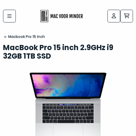
Bij
Labels:
macvoorminder.nl
kies
koop
Macbook Pro 15 Inch
de
je
MacBook Pro 15 inch 2.9GHz i9
altijd
Mac
32GB 1TB SSD
in
die
5-
bij
sterren
“
als
jou
nieuw
”
past
conditie
–
Het
gegarandeerd.
kan
Zowel
lastig
de
zijn
“
customer
om