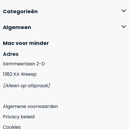
op
mist
perfecte
mee
Categorieën
staat.
in
Profiteer
gaan.
Algemeen
van
een
Ze
scherpe
Mac voor minder
zijn
prijs
–
Adres
voor
in
een
Eemmeerlaan 2-D
hun
product
categorie
1382 KA Weesp
dat
–
praktisch
(Alleen op afspraak)
gewoon
nieuw
is.
een
rocksolid
Minimaal
Algemene voorwaarden
optie
.
24
Een
maanden
Privacy beleid
garantie
voorbeeld
Cookies
bij
hiervan