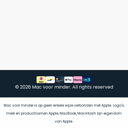
vrijwel
betreft
iedereen
.
een
Daarom
gloednieuwe,
is
ongebruikte
dit
MacBook.
‘onze
Wanneer
favoriet’.
er
een
Je
nieuw
kiest
model
hierbij
wordt
voor
uitgebracht,
‘
value
blijft
© 2026 Mac voor minder. All rights reserved
for
er
money
‘
vaak
of
ongebruikte
Mac voor minder is op geen enkele wijze verbonden met Apple. Logo's,
‘
prijs/kwaliteitverhouding
‘.
voorraad
merk en productnamen Apple, MacBook, Macintosh zijn eigendom
Het
van
van Apple.
is
het