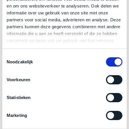
een
en om ons websiteverkeer te analyseren. Ook delen we
‘
customer
Klik hier
voor meer informatie over de ster vermelding
informatie over uw gebruik van onze site met onze
return’
.
bij producten
Dit
partners voor social media, adverteren en analyse. Deze
Kort
model
partners kunnen deze gegevens combineren met andere
uitgepakt
biedt
informatie die u aan ze heeft verstrekt of die ze hebben
en
Zakelijk kopen? BTW is aftrekbaar!
het
verzameld op basis van uw gebruik van hun services.
binnen
beste
de
De prijs is inclusief 21% BTW.
‘
all-
retourperiode
Toestemmingsselectie
round’
Noodzakelijk
teruggestuurd.
pakket
Dus
binnen
niks
Voorkeuren
de
refurbished,
categorie.
niks
Het
vervangen.
Statistieken
is
Simpelweg
een
weinig
Marketing
Mac
gebruikt.
die
Zowel