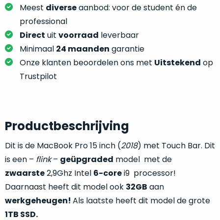
je
Meest
diverse
aanbod: voor de student én de
je
nou
slim,
professional
precies
zonder
Direct
uit
voorraad
leverbaar
nodig?
concessies
Minimaal
24 maanden
garantie
te
We
Onze klanten beoordelen ons met
Uitstekend
op
doen
hebben
Trustpilot
aan
inmiddels
kwaliteit.
zoveel
verschillende
Hier
klanten
Productbeschrijving
lees
voorzien
je
van
Dit is de MacBook Pro 15 inch (
2018
) met Touch Bar. Dit
welke
een
is een –
flink
–
geüpgraded
model met de
conditiebeschrijvingen
MacBook
wij
zwaarste
2,9Ghz Intel
6-core
i9 processor!
dat
bij
Daarnaast heeft dit model ook
32GB
aan
we
onze
werkgeheugen!
Als laatste heeft dit model de grote
weten
producten
voor
1TB SSD.
gebruiken.