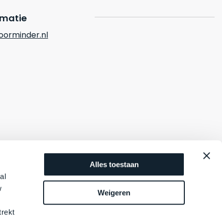
rmatie
orminder.nl
Alles toestaan
al
w
Weigeren
trekt