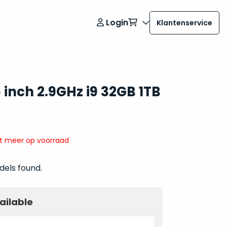
Login
Klantenservice
inch 2.9GHz i9 32GB 1TB
it meer op voorraad
dels found.
ailable