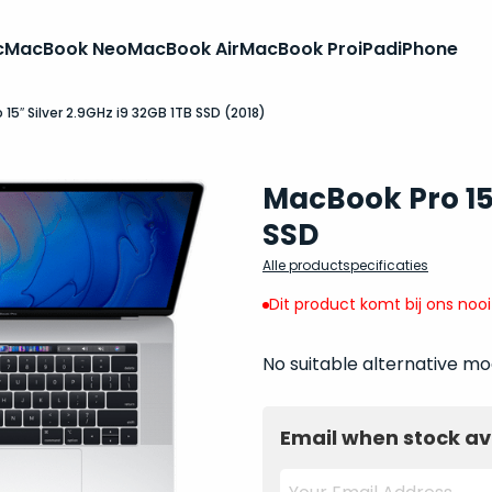
c
MacBook Neo
MacBook Air
MacBook Pro
iPad
iPhone
15″ Silver 2.9GHz i9 32GB 1TB SSD (2018)
MacBook Pro 15 
SSD
Alle productspecificaties
Dit product komt bij ons noo
No suitable alternative mo
Email when stock av