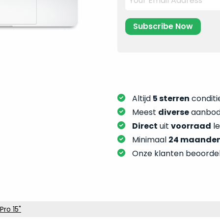
Altijd
5 sterren
conditie
Meest
diverse
aanbod:
Direct
uit
voorraad
l
Minimaal
24 maande
Onze klanten beoorde
ro 15"