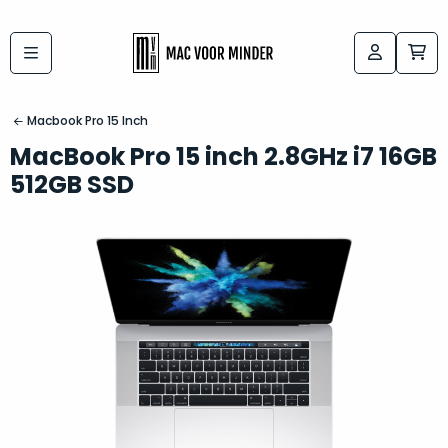
Bij
Labels:
macvoorminder.nl
kies
koop
Macbook Pro 15 Inch
de
je
MacBook Pro 15 inch 2.8GHz i7 16GB
altijd
Mac
512GB SSD
in
die
5-
bij
sterren
“
als
jou
nieuw
”
past
conditie
–
Het
gegarandeerd.
kan
Zowel
lastig
de
zijn
“
customer
om