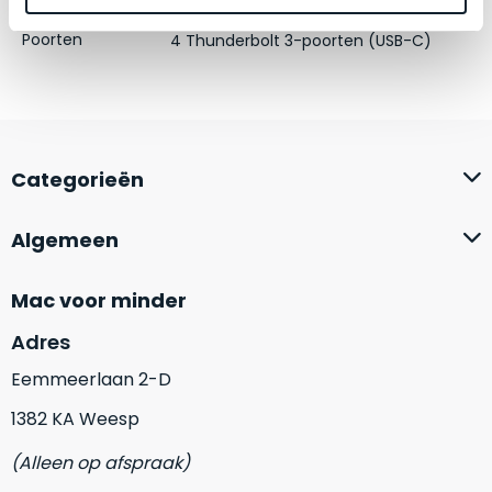
Schermresolutie
zich
2880 x 1800 Retina-display
optisch
heeft
als
Poorten
4 Thunderbolt 3-poorten (USB-C)
bewezen
technisch
en
niet
waar
van
–
nieuw
wij
te
Categorieën
–
onderscheiden.
er
Algemeen
veel
Betreft
van
een
hebben
nagenoeg
Mac voor minder
verkocht.
ongebruikt
Adres
apparaat.
Je
kan
Eemmeerlaan 2-D
Grondig
er
gecontroleerd:
1382 KA Weesp
vrijwel
Door
ons
niet
(Alleen op afspraak)
geïnspecteerd
de