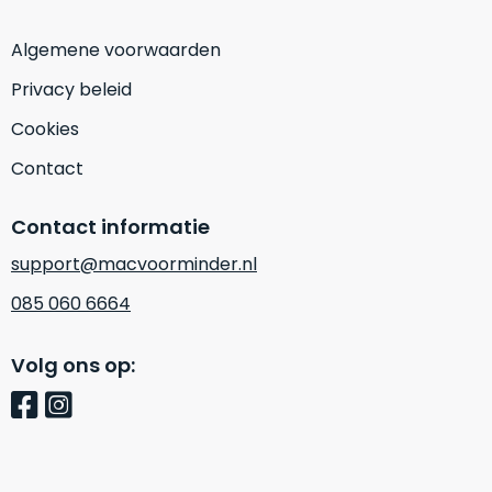
op
mist
perfecte
mee
Algemene voorwaarden
staat.
in
Privacy beleid
Profiteer
gaan.
van
Cookies
een
Ze
scherpe
Contact
zijn
prijs
–
voor
Contact informatie
in
een
hun
product
support@macvoorminder.nl
categorie
dat
085 060 6664
–
praktisch
gewoon
nieuw
is.
een
Volg ons op:
rocksolid
Minimaal
optie
.
24
Een
maanden
garantie
voorbeeld
bij
hiervan