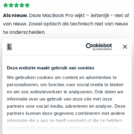
welk
gebruiksdoel
Als nieuw.
Deze MacBook Pro wijkt –
letterlijk
– niet af
een
van nieuw. Zowel optisch als technisch niet van nieuw
Mac
geschikt
te onderscheiden.
is.
Klik hier
voor meer informatie over de ster vermelding
Op
bij producten
Als
basis
nieuw
van
Deze website maakt gebruik van cookies
–
echte
klantervaringen
tref
nauwelijks
We gebruiken cookies om content en advertenties te
Zakelijk kopen? BTW is aftrekbaar!
je
gebruikt,
personaliseren, om functies voor social media te bieden
hier
De prijs is inclusief 21% BTW.
maximaal
en om ons websiteverkeer te analyseren. Ook delen we
onze
voordeel.
informatie over uw gebruik van onze site met onze
labels.
partners voor social media, adverteren en analyse. Deze
Dit
partners kunnen deze gegevens combineren met andere
Onze
product
informatie die u aan ze heeft verstrekt of die ze hebben
favoriet
is
verzameld op basis van uw gebruik van hun services.