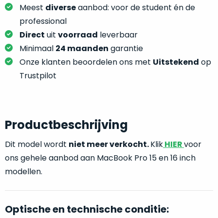
je
Meest
diverse
aanbod: voor de student én de
je
nou
slim,
professional
precies
zonder
Direct
uit
voorraad
leverbaar
nodig?
concessies
Minimaal
24 maanden
garantie
te
We
Onze klanten beoordelen ons met
Uitstekend
op
doen
hebben
Trustpilot
aan
inmiddels
kwaliteit.
zoveel
verschillende
Hier
klanten
Productbeschrijving
lees
voorzien
je
van
Dit model wordt
niet meer verkocht.
Klik
HIER
voor
welke
een
ons gehele aanbod aan MacBook Pro 15 en 16 inch
conditiebeschrijvingen
MacBook
wij
modellen.
dat
bij
we
onze
weten
producten
Optische en technische conditie:
voor
gebruiken.