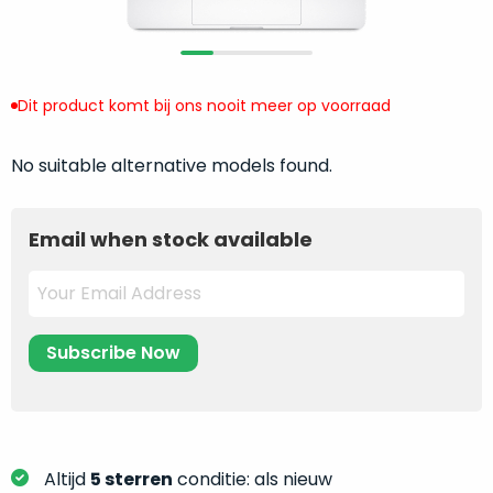
return
”
de
als
juiste
“ongebruikt,
MacBook
doos
te
Dit product komt bij ons nooit meer op voorraad
eenmalig
kiezen.
geopend
”
Zeker
No suitable alternative models found.
zijn
wanneer
varianten
je
van
eigenlijk
Email when stock available
onze
niet
“
als
precies
nieuw
”-
weet
selectie:
waar
volledige
je
nieuwstaat,
moet
scherpe
beginnen.
prijs.
Wat
Zo
heb
Altijd
5 sterren
conditie: als nieuw
bespaar