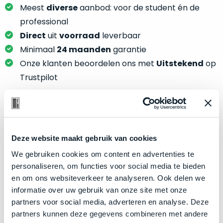
je
Meest
diverse
aanbod: voor de student én de
je
nou
slim,
professional
precies
zonder
Direct
uit
voorraad
leverbaar
nodig?
concessies
Minimaal
24 maanden
garantie
te
We
Onze klanten beoordelen ons met
Uitstekend
op
doen
hebben
Trustpilot
aan
inmiddels
kwaliteit.
zoveel
verschillende
Hier
klanten
Product specificaties
lees
voorzien
je
Deze website maakt gebruik van cookies
van
Model
MacBook Pro 15"
welke
We gebruiken cookies om content en advertenties te
een
conditiebeschrijvingen
Modeljaar
2019
personaliseren, om functies voor social media te bieden
MacBook
wij
en om ons websiteverkeer te analyseren. Ook delen we
dat
Kleur
Silver
bij
informatie over uw gebruik van onze site met onze
we
Processor
2.6GHz 6-core Intel Core i7
onze
partners voor social media, adverteren en analyse. Deze
weten
producten
Opslag
256GB SSD
partners kunnen deze gegevens combineren met andere
voor
gebruiken.