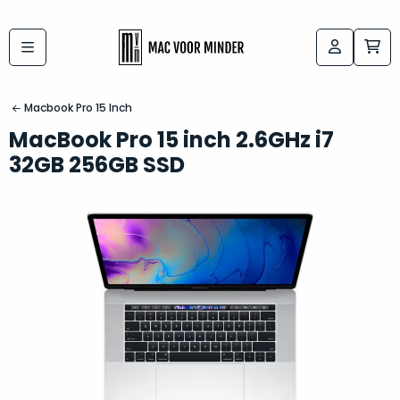
Bij
Labels:
macvoorminder.nl
kies
koop
Macbook Pro 15 Inch
de
je
MacBook Pro 15 inch 2.6GHz i7
altijd
Mac
32GB 256GB SSD
in
die
5-
bij
sterren
“
als
jou
nieuw
”
past
conditie
–
Het
gegarandeerd.
kan
Zowel
lastig
de
zijn
“
customer
om