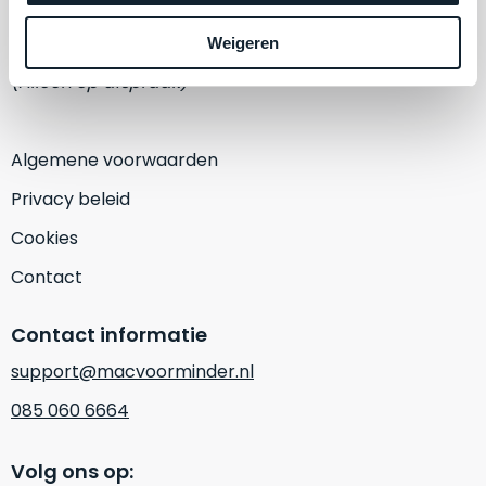
een
‘
customer
1382 KA Weesp
Weigeren
return’
.
Dit
(Alleen op afspraak)
Kort
model
uitgepakt
biedt
en
het
Algemene voorwaarden
binnen
beste
de
Privacy beleid
‘
all-
retourperiode
round’
Cookies
teruggestuurd.
pakket
Dus
Contact
binnen
niks
de
refurbished,
Contact informatie
categorie.
niks
Het
vervangen.
support@macvoorminder.nl
is
Simpelweg
085 060 6664
een
weinig
Mac
gebruikt.
die
Volg ons op:
Zowel