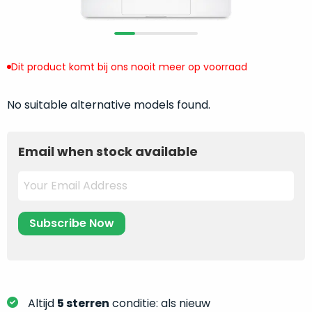
return
”
de
als
juiste
“ongebruikt,
MacBook
doos
te
Dit product komt bij ons nooit meer op voorraad
eenmalig
kiezen.
geopend
”
Zeker
No suitable alternative models found.
zijn
wanneer
varianten
je
van
eigenlijk
Email when stock available
onze
niet
“
als
precies
nieuw
”-
weet
selectie:
waar
volledige
je
nieuwstaat,
moet
scherpe
beginnen.
prijs.
Wat
Zo
heb
Altijd
5 sterren
conditie: als nieuw
bespaar