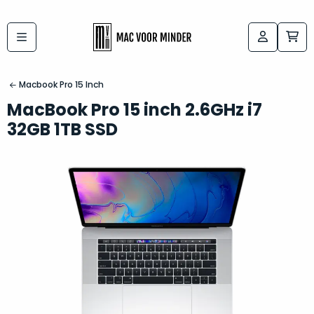
Bij
Labels:
macvoorminder.nl
kies
koop
Macbook Pro 15 Inch
de
je
MacBook Pro 15 inch 2.6GHz i7
altijd
Mac
32GB 1TB SSD
in
die
5-
bij
sterren
“
als
jou
nieuw
”
past
conditie
–
Het
gegarandeerd.
kan
Zowel
lastig
de
zijn
“
customer
om