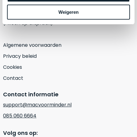
een
‘
customer
1382 KA Weesp
Weigeren
return’
.
Dit
(Alleen op afspraak)
Kort
model
uitgepakt
biedt
en
het
Algemene voorwaarden
binnen
beste
de
Privacy beleid
‘
all-
retourperiode
round’
Cookies
teruggestuurd.
pakket
Dus
Contact
binnen
niks
de
refurbished,
Contact informatie
categorie.
niks
Het
vervangen.
support@macvoorminder.nl
is
Simpelweg
085 060 6664
een
weinig
Mac
gebruikt.
die
Volg ons op:
Zowel