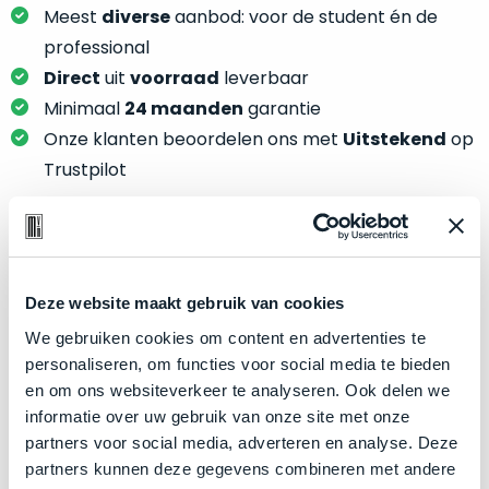
je
Meest
diverse
aanbod: voor de student én de
je
nou
slim,
professional
precies
zonder
Direct
uit
voorraad
leverbaar
nodig?
concessies
Minimaal
24 maanden
garantie
te
We
Onze klanten beoordelen ons met
Uitstekend
op
doen
hebben
Trustpilot
aan
inmiddels
kwaliteit.
zoveel
verschillende
Hier
klanten
Product specificaties
lees
voorzien
je
Deze website maakt gebruik van cookies
van
Model
MacBook Pro 15"
welke
We gebruiken cookies om content en advertenties te
een
conditiebeschrijvingen
Modeljaar
2019
personaliseren, om functies voor social media te bieden
MacBook
wij
en om ons websiteverkeer te analyseren. Ook delen we
dat
Kleur
Silver
bij
informatie over uw gebruik van onze site met onze
we
Processor
2.6GHz 6-core Intel Core i7
onze
partners voor social media, adverteren en analyse. Deze
weten
producten
Opslag
1TB SSD
partners kunnen deze gegevens combineren met andere
voor
gebruiken.