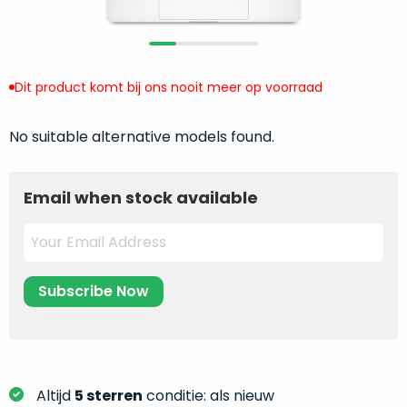
return
”
de
als
juiste
“ongebruikt,
MacBook
doos
te
Dit product komt bij ons nooit meer op voorraad
eenmalig
kiezen.
geopend
”
Zeker
No suitable alternative models found.
zijn
wanneer
varianten
je
van
eigenlijk
Email when stock available
onze
niet
“
als
precies
nieuw
”-
weet
selectie:
waar
volledige
je
nieuwstaat,
moet
scherpe
beginnen.
prijs.
Wat
Zo
heb
Altijd
5 sterren
conditie: als nieuw
bespaar