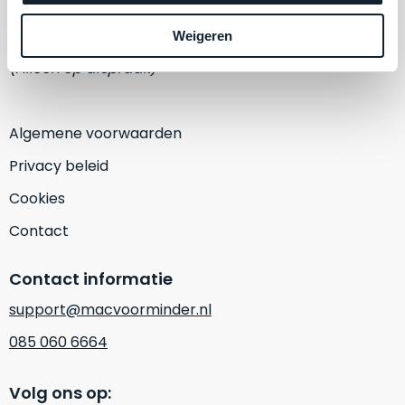
een
‘
customer
1382 KA Weesp
Weigeren
return’
.
Dit
(Alleen op afspraak)
Kort
model
uitgepakt
biedt
en
het
Algemene voorwaarden
binnen
beste
de
Privacy beleid
‘
all-
retourperiode
round’
Cookies
teruggestuurd.
pakket
Dus
Contact
binnen
niks
de
refurbished,
Contact informatie
categorie.
niks
Het
vervangen.
support@macvoorminder.nl
is
Simpelweg
085 060 6664
een
weinig
Mac
gebruikt.
die
Volg ons op:
Zowel