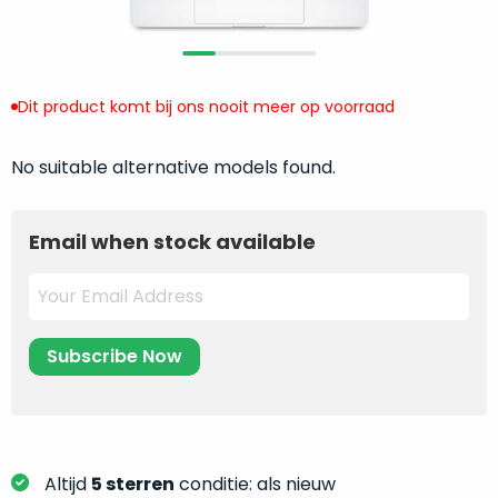
return
”
de
als
juiste
“ongebruikt,
MacBook
doos
te
Dit product komt bij ons nooit meer op voorraad
eenmalig
kiezen.
geopend
”
Zeker
No suitable alternative models found.
zijn
wanneer
varianten
je
van
eigenlijk
Email when stock available
onze
niet
“
als
precies
nieuw
”-
weet
selectie:
waar
volledige
je
nieuwstaat,
moet
scherpe
beginnen.
prijs.
Wat
Zo
heb
Altijd
5 sterren
conditie: als nieuw
bespaar