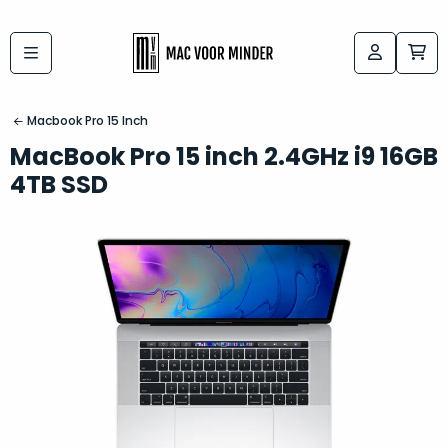
Bij
Labels:
macvoorminder.nl
kies
koop
Macbook Pro 15 Inch
de
je
MacBook Pro 15 inch 2.4GHz i9 16GB
altijd
Mac
4TB SSD
in
die
5-
bij
sterren
“
als
jou
nieuw
”
past
conditie
–
Het
gegarandeerd.
kan
Zowel
lastig
de
zijn
“
customer
om