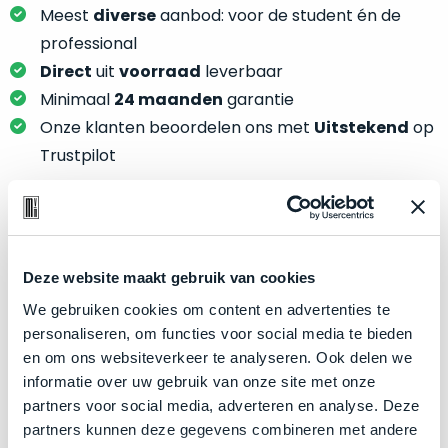
je
Meest
diverse
aanbod: voor de student én de
je
nou
slim,
professional
precies
zonder
Direct
uit
voorraad
leverbaar
nodig?
concessies
Minimaal
24 maanden
garantie
te
We
Onze klanten beoordelen ons met
Uitstekend
op
doen
hebben
Trustpilot
aan
inmiddels
kwaliteit.
zoveel
verschillende
Hier
klanten
Product specificaties
lees
voorzien
je
Deze website maakt gebruik van cookies
van
Model
MacBook Pro 15"
welke
We gebruiken cookies om content en advertenties te
een
conditiebeschrijvingen
Modeljaar
2019
personaliseren, om functies voor social media te bieden
MacBook
wij
en om ons websiteverkeer te analyseren. Ook delen we
dat
Kleur
Silver
bij
informatie over uw gebruik van onze site met onze
we
Processor
2.4GHz 8-core Intel Core i9
onze
partners voor social media, adverteren en analyse. Deze
weten
producten
Opslag
4TB SSD
partners kunnen deze gegevens combineren met andere
voor
gebruiken.