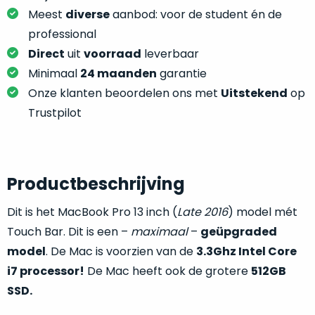
je
je
Meest
diverse
aanbod: voor de student én de
nou
slim,
professional
precies
zonder
nodig?
Direct
uit
voorraad
leverbaar
concessies
Minimaal
24 maanden
garantie
te
We
Onze klanten beoordelen ons met
Uitstekend
op
doen
hebben
aan
Trustpilot
inmiddels
kwaliteit.
zoveel
verschillende
Hier
klanten
lees
Productbeschrijving
voorzien
je
van
Dit is het MacBook Pro 13 inch (
Late 2016
) model mét
welke
een
conditiebeschrijvingen
Touch Bar. Dit is een –
maximaal
–
geüpgraded
MacBook
wij
model
. De Mac is voorzien van de
3.3Ghz Intel Core
dat
bij
i7 processor!
De Mac heeft ook de grotere
512GB
we
onze
weten
SSD.
producten
voor
gebruiken.