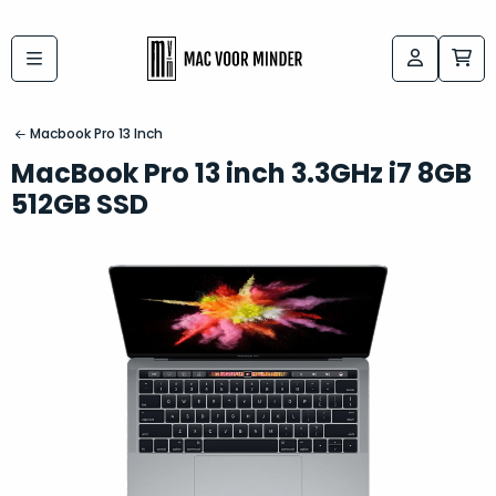
Bij
Labels:
macvoorminder.nl
kies
koop
Macbook Pro 13 Inch
de
je
MacBook Pro 13 inch 3.3GHz i7 8GB
altijd
Mac
512GB SSD
in
die
5-
bij
sterren
“
als
jou
nieuw
”
past
conditie
–
Het
gegarandeerd.
kan
Zowel
lastig
de
zijn
“
customer
om