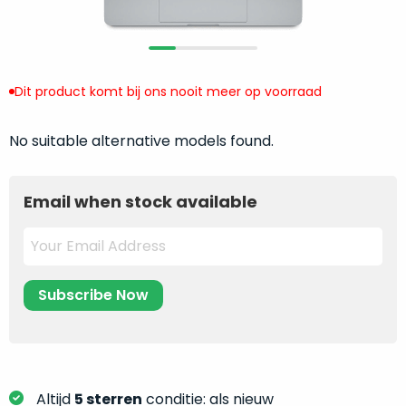
return
”
de
als
juiste
“ongebruikt,
MacBook
doos
te
Dit product komt bij ons nooit meer op voorraad
eenmalig
kiezen.
geopend
”
Zeker
zijn
No suitable alternative models found.
wanneer
varianten
je
van
eigenlijk
Email when stock available
onze
niet
“
als
precies
nieuw
”-
weet
selectie:
waar
volledige
je
nieuwstaat,
moet
scherpe
beginnen.
prijs.
Wat
Zo
heb
bespaar
Altijd
5 sterren
conditie: als nieuw