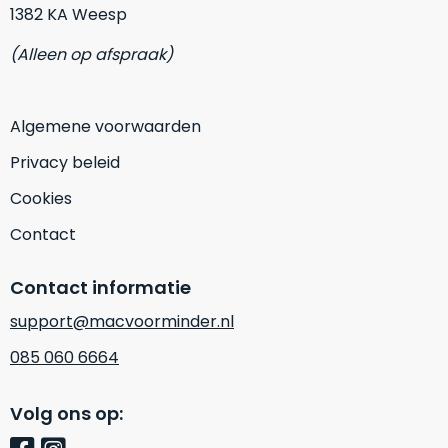
op
mist
1382 KA Weesp
perfecte
mee
staat.
(Alleen op afspraak)
in
Profiteer
gaan.
van
een
Algemene voorwaarden
Ze
scherpe
zijn
Privacy beleid
prijs
–
voor
Cookies
in
een
hun
Contact
product
categorie
dat
–
praktisch
Contact informatie
gewoon
nieuw
support@macvoorminder.nl
is.
een
rocksolid
Minimaal
085 060 6664
optie
.
24
Een
maanden
Volg ons op:
garantie
voorbeeld
bij
hiervan