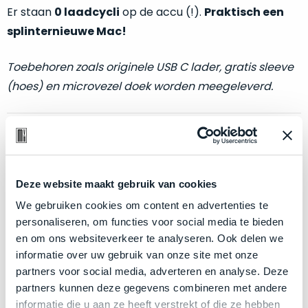
welk
Er staan
0 laadcycli
op de accu (!).
Praktisch een
gebruiksdoel
splinternieuwe Mac!
een
Mac
Toebehoren zoals originele USB C lader, gratis sleeve
geschikt
(hoes) en microvezel doek worden meegeleverd.
is.
Op
Als
Optische en technische conditie:
basis
nieuw
van
–
echte
klantervaringen
tref
nauwelijks
Deze website maakt gebruik van cookies
Klik hier
voor meer informatie over de ster vermelding
je
gebruikt,
hier
bij producten
We gebruiken cookies om content en advertenties te
maximaal
onze
personaliseren, om functies voor social media te bieden
voordeel.
labels.
en om ons websiteverkeer te analyseren. Ook delen we
informatie over uw gebruik van onze site met onze
Zakelijk kopen? BTW is aftrekbaar!
Dit
Onze
partners voor social media, adverteren en analyse. Deze
product
De prijs is inclusief 21% BTW.
partners kunnen deze gegevens combineren met andere
favoriet
is
informatie die u aan ze heeft verstrekt of die ze hebben