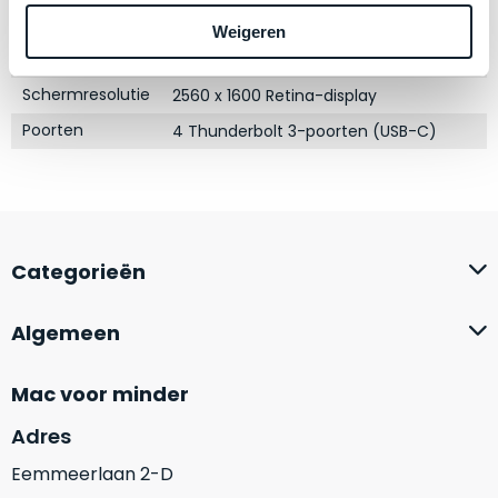
zich
optisch
Touch Bar
Ja
heeft
Weigeren
als
bewezen
RAM
8GB
technisch
en
niet
Schermresolutie
2560 x 1600 Retina-display
waar
van
Poorten
4 Thunderbolt 3-poorten (USB-C)
–
nieuw
wij
te
–
onderscheiden.
er
veel
Betreft
Categorieën
van
een
hebben
nagenoeg
verkocht.
ongebruikt
Algemeen
apparaat.
Je
kan
Grondig
Mac voor minder
er
gecontroleerd:
vrijwel
Door
Adres
ons
niet
Eemmeerlaan 2-D
geïnspecteerd
de