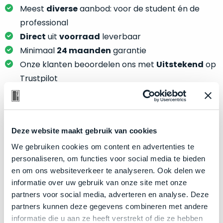
je
je
Meest
diverse
aanbod: voor de student én de
nou
slim,
professional
precies
zonder
Direct
uit
voorraad
leverbaar
nodig?
concessies
Minimaal
24 maanden
garantie
te
We
Onze klanten beoordelen ons met
Uitstekend
op
doen
hebben
Trustpilot
aan
inmiddels
kwaliteit.
zoveel
verschillende
Hier
klanten
Product specificaties
lees
voorzien
Deze website maakt gebruik van cookies
je
van
We gebruiken cookies om content en advertenties te
Model
MacBook Pro 13"
welke
een
personaliseren, om functies voor social media te bieden
conditiebeschrijvingen
Modeljaar
2017
MacBook
en om ons websiteverkeer te analyseren. Ook delen we
wij
dat
Kleur
Space Gray
informatie over uw gebruik van onze site met onze
bij
we
partners voor social media, adverteren en analyse. Deze
Processor
3.3GHz dual-core Intel Core i5
onze
weten
partners kunnen deze gegevens combineren met andere
producten
Opslag
256GB SSD
voor
informatie die u aan ze heeft verstrekt of die ze hebben
gebruiken.