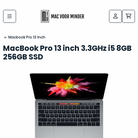
Bij
Labels:
macvoorminder.nl
kies
koop
Macbook Pro 13 Inch
de
je
MacBook Pro 13 inch 3.3GHz i5 8GB
altijd
Mac
256GB SSD
in
die
5-
bij
sterren
“
als
jou
nieuw
”
past
conditie
–
Het
gegarandeerd.
kan
Zowel
lastig
de
zijn
“
customer
om