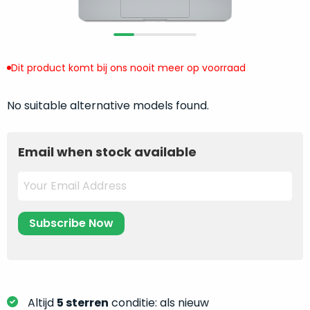
return
”
de
als
juiste
“ongebruikt,
MacBook
doos
te
Dit product komt bij ons nooit meer op voorraad
eenmalig
kiezen.
geopend
”
Zeker
zijn
No suitable alternative models found.
wanneer
varianten
je
van
eigenlijk
Email when stock available
onze
niet
“
als
precies
nieuw
”-
weet
selectie:
waar
volledige
je
nieuwstaat,
moet
scherpe
beginnen.
prijs.
Wat
Zo
heb
Altijd
5 sterren
conditie: als nieuw
bespaar