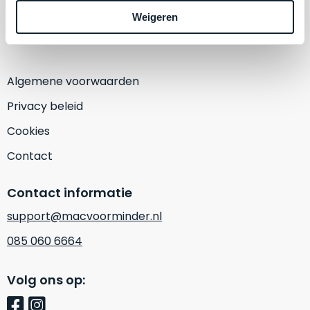
een
1382 KA Weesp
Weigeren
‘
customer
(Alleen op afspraak)
return’
.
Dit
Kort
model
uitgepakt
Algemene voorwaarden
biedt
en
het
binnen
Privacy beleid
beste
de
Cookies
‘
all-
retourperiode
round’
teruggestuurd.
Contact
pakket
Dus
binnen
niks
Contact informatie
de
refurbished,
categorie.
support@macvoorminder.nl
niks
Het
vervangen.
085 060 6664
is
Simpelweg
een
weinig
Volg ons op:
Mac
gebruikt.
die
Zowel