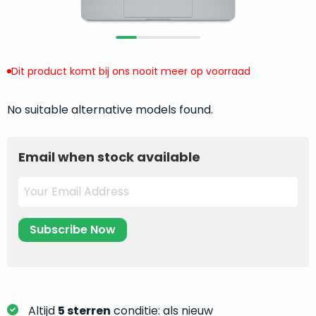
return
”
de
als
juiste
“ongebruikt,
MacBook
doos
te
Dit product komt bij ons nooit meer op voorraad
eenmalig
kiezen.
geopend
”
Zeker
zijn
No suitable alternative models found.
wanneer
varianten
je
van
eigenlijk
Email when stock available
onze
niet
“
als
precies
nieuw
”-
weet
selectie:
waar
volledige
je
nieuwstaat,
moet
scherpe
beginnen.
prijs.
Wat
Zo
heb
bespaar
Altijd
5 sterren
conditie: als nieuw