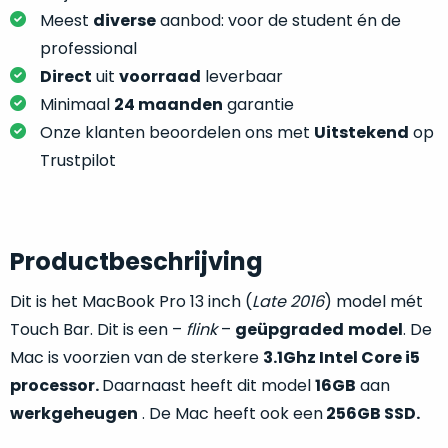
je
je
Meest
diverse
aanbod: voor de student én de
nou
slim,
professional
precies
zonder
nodig?
Direct
uit
voorraad
leverbaar
concessies
Minimaal
24 maanden
garantie
te
We
Onze klanten beoordelen ons met
Uitstekend
op
doen
hebben
aan
Trustpilot
inmiddels
kwaliteit.
zoveel
verschillende
Hier
klanten
lees
Productbeschrijving
voorzien
je
van
Dit is het MacBook Pro 13 inch (
Late 2016
) model mét
welke
een
conditiebeschrijvingen
Touch Bar. Dit is een –
flink
–
geüpgraded
model
. De
MacBook
wij
Mac is voorzien van de sterkere
3.1Ghz Intel Core i5
dat
bij
processor.
Daarnaast heeft dit model
16GB
aan
we
onze
weten
werkgeheugen
. De Mac heeft ook een
256GB SSD.
producten
voor
gebruiken.