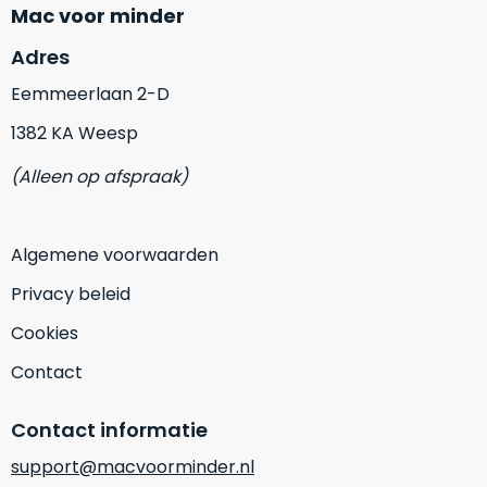
op
Mac voor minder
mist
perfecte
mee
Adres
staat.
in
Profiteer
gaan.
Eemmeerlaan 2-D
van
1382 KA Weesp
een
Ze
scherpe
zijn
(Alleen op afspraak)
prijs
–
voor
in
een
hun
Algemene voorwaarden
product
categorie
dat
Privacy beleid
–
praktisch
gewoon
nieuw
Cookies
is.
een
Contact
rocksolid
Minimaal
optie
.
24
Contact informatie
Een
maanden
garantie
voorbeeld
support@macvoorminder.nl
bij
hiervan