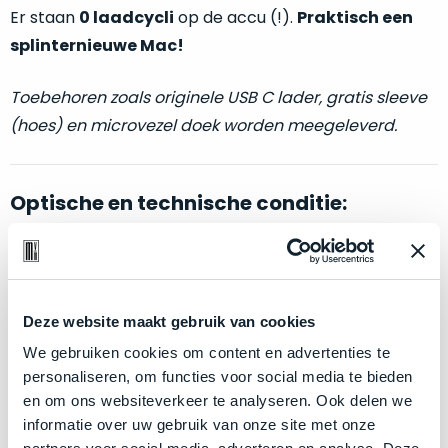
welk
Er staan
0 laadcycli
op de accu (!).
Praktisch een
gebruiksdoel
splinternieuwe Mac!
een
Mac
Toebehoren zoals originele USB C lader, gratis sleeve
geschikt
(hoes) en microvezel doek worden meegeleverd.
is.
Op
Als
Optische en technische conditie:
basis
nieuw
van
–
echte
klantervaringen
tref
nauwelijks
Als nieuw.
Deze MacBook Pro wijkt –
letterlijk
– niet af
je
gebruikt,
hier
van nieuw. Zowel optisch als technisch niet van nieuw
maximaal
onze
Deze website maakt gebruik van cookies
te onderscheiden.
voordeel.
labels.
We gebruiken cookies om content en advertenties te
personaliseren, om functies voor social media te bieden
Klik hier
voor meer informatie over de ster vermelding
Dit
Onze
en om ons websiteverkeer te analyseren. Ook delen we
product
bij producten
favoriet
informatie over uw gebruik van onze site met onze
is