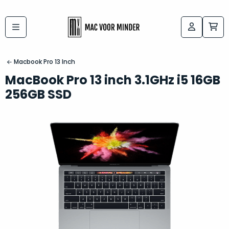
Bij
Labels:
macvoorminder.nl
kies
koop
Macbook Pro 13 Inch
de
je
MacBook Pro 13 inch 3.1GHz i5 16GB
altijd
Mac
256GB SSD
in
die
5-
bij
sterren
“
als
jou
nieuw
”
past
conditie
–
Het
gegarandeerd.
kan
Zowel
lastig
de
zijn
“
customer
om