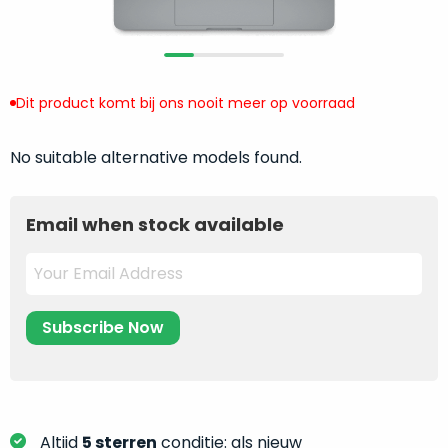
return
”
de
als
juiste
“ongebruikt,
MacBook
doos
te
eenmalig
Dit product komt bij ons nooit meer op voorraad
kiezen.
geopend
”
Zeker
zijn
No suitable alternative models found.
wanneer
varianten
je
van
eigenlijk
Email when stock available
onze
niet
“
als
precies
nieuw
”-
weet
selectie:
waar
volledige
je
nieuwstaat,
moet
scherpe
beginnen.
prijs.
Wat
Zo
heb
bespaar
Altijd
5 sterren
conditie: als nieuw