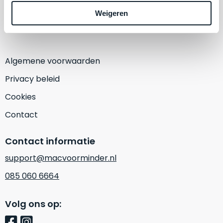
een
1382 KA Weesp
‘
customer
Weigeren
(Alleen op afspraak)
return’
.
Dit
Kort
model
uitgepakt
biedt
Algemene voorwaarden
en
het
binnen
Privacy beleid
beste
de
‘
all-
Cookies
retourperiode
round’
teruggestuurd.
Contact
pakket
Dus
binnen
niks
Contact informatie
de
refurbished,
categorie.
niks
support@macvoorminder.nl
Het
vervangen.
085 060 6664
is
Simpelweg
een
weinig
Mac
Volg ons op:
gebruikt.
die
Zowel