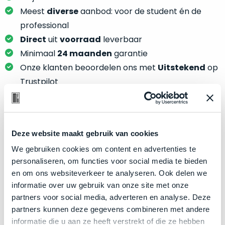
je
je
Meest
diverse
aanbod: voor de student én de
nou
slim,
precies
professional
zonder
nodig?
Direct
uit
voorraad
leverbaar
concessies
Minimaal
24 maanden
garantie
te
We
Onze klanten beoordelen ons met
Uitstekend
op
doen
hebben
aan
Trustpilot
inmiddels
kwaliteit.
zoveel
verschillende
Hier
klanten
lees
Product specificaties
voorzien
Deze website maakt gebruik van cookies
je
van
We gebruiken cookies om content en advertenties te
welke
Model
MacBook Pro 13"
een
personaliseren, om functies voor social media te bieden
conditiebeschrijvingen
MacBook
Modeljaar
2018
en om ons websiteverkeer te analyseren. Ook delen we
wij
dat
Kleur
Space Gray
informatie over uw gebruik van onze site met onze
bij
we
partners voor social media, adverteren en analyse. Deze
onze
Processor
2.7GHz quad-core Intel Core i7
weten
partners kunnen deze gegevens combineren met andere
producten
voor
Opslag
512GB SSD
informatie die u aan ze heeft verstrekt of die ze hebben
gebruiken.