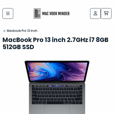
Bij
Labels:
macvoorminder.nl
kies
koop
Macbook Pro 13 Inch
de
je
MacBook Pro 13 inch 2.7GHz i7 8GB
altijd
Mac
512GB SSD
in
die
5-
bij
sterren
“
als
jou
nieuw
”
past
conditie
–
Het
gegarandeerd.
kan
Zowel
lastig
de
zijn
“
customer
om