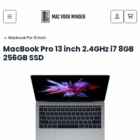
Bij
Labels:
macvoorminder.nl
kies
koop
Macbook Pro 13 Inch
de
je
MacBook Pro 13 inch 2.4GHz i7 8GB
altijd
Mac
256GB SSD
in
die
5-
bij
sterren
“
als
jou
nieuw
”
past
conditie
–
Het
gegarandeerd.
kan
Zowel
lastig
de
zijn
“
customer
om