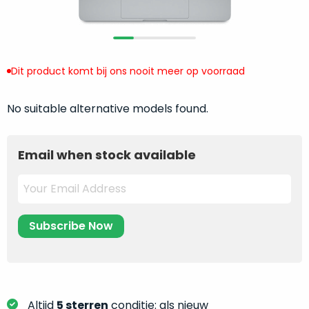
return
”
de
als
juiste
“ongebruikt,
MacBook
doos
te
eenmalig
Dit product komt bij ons nooit meer op voorraad
kiezen.
geopend
”
Zeker
zijn
No suitable alternative models found.
wanneer
varianten
je
van
eigenlijk
Email when stock available
onze
niet
“
als
precies
nieuw
”-
weet
selectie:
waar
volledige
je
nieuwstaat,
moet
scherpe
beginnen.
prijs.
Wat
Zo
heb
bespaar
Altijd
5 sterren
conditie: als nieuw