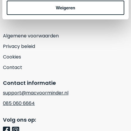
een
1382 KA Weesp
‘
customer
Weigeren
(Alleen op afspraak)
return’
.
Dit
Kort
model
uitgepakt
biedt
Algemene voorwaarden
en
het
binnen
Privacy beleid
beste
de
‘
all-
Cookies
retourperiode
round’
teruggestuurd.
Contact
pakket
Dus
binnen
niks
Contact informatie
de
refurbished,
categorie.
niks
support@macvoorminder.nl
Het
vervangen.
085 060 6664
is
Simpelweg
een
weinig
Mac
Volg ons op:
gebruikt.
die
Zowel