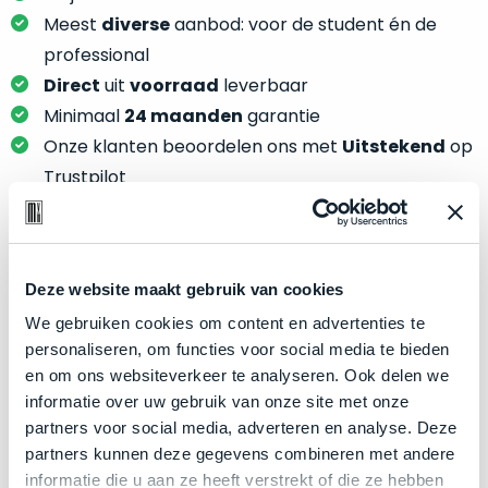
je
je
Meest
diverse
aanbod: voor de student én de
nou
slim,
precies
professional
zonder
nodig?
Direct
uit
voorraad
leverbaar
concessies
Minimaal
24 maanden
garantie
te
We
Onze klanten beoordelen ons met
Uitstekend
op
doen
hebben
aan
Trustpilot
inmiddels
kwaliteit.
zoveel
verschillende
Hier
klanten
lees
Product specificaties
voorzien
Deze website maakt gebruik van cookies
je
van
We gebruiken cookies om content en advertenties te
welke
Model
MacBook Pro 13"
een
personaliseren, om functies voor social media te bieden
conditiebeschrijvingen
MacBook
Modeljaar
Late 2016
en om ons websiteverkeer te analyseren. Ook delen we
wij
dat
Kleur
Space Gray
informatie over uw gebruik van onze site met onze
bij
we
partners voor social media, adverteren en analyse. Deze
onze
Processor
2.4GHz dual-core Intel Core i7
weten
partners kunnen deze gegevens combineren met andere
producten
voor
Opslag
256GB SSD
informatie die u aan ze heeft verstrekt of die ze hebben
gebruiken.