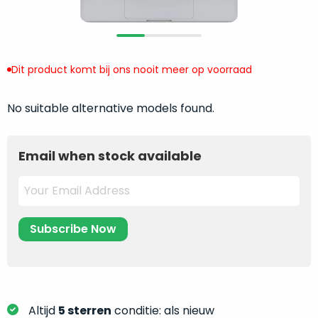
return
”
de
als
juiste
“ongebruikt,
MacBook
doos
te
Dit product komt bij ons nooit meer op voorraad
eenmalig
kiezen.
geopend
”
Zeker
zijn
No suitable alternative models found.
wanneer
varianten
je
van
eigenlijk
Email when stock available
onze
niet
“
als
precies
nieuw
”-
weet
selectie:
waar
volledige
je
nieuwstaat,
moet
scherpe
beginnen.
prijs.
Wat
Zo
heb
Altijd
5 sterren
conditie: als nieuw
bespaar