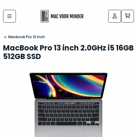
Bij
Labels:
macvoorminder.nl
kies
koop
Macbook Pro 13 Inch
de
je
MacBook Pro 13 inch 2.0GHz i5 16GB
altijd
Mac
512GB SSD
in
die
5-
bij
sterren
“
als
jou
nieuw
”
past
conditie
–
Het
gegarandeerd.
kan
Zowel
lastig
de
zijn
“
customer
om