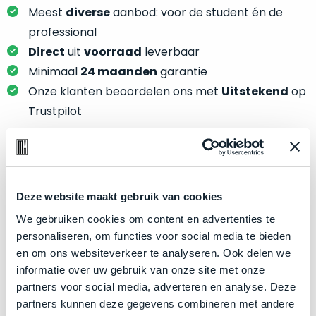
je
je
Meest
diverse
aanbod: voor de student én de
nou
slim,
professional
precies
zonder
Direct
uit
voorraad
leverbaar
nodig?
concessies
Minimaal
24 maanden
garantie
te
We
Onze klanten beoordelen ons met
Uitstekend
op
doen
hebben
Trustpilot
aan
inmiddels
kwaliteit.
zoveel
verschillende
Hier
klanten
Product specificaties
lees
voorzien
je
Deze website maakt gebruik van cookies
van
Model
MacBook Pro 13"
welke
We gebruiken cookies om content en advertenties te
een
conditiebeschrijvingen
Modeljaar
2020
personaliseren, om functies voor social media te bieden
MacBook
wij
en om ons websiteverkeer te analyseren. Ook delen we
dat
Kleur
Space Gray
bij
informatie over uw gebruik van onze site met onze
we
Processor
2.0GHz quad-core Intel Core i5
onze
partners voor social media, adverteren en analyse. Deze
weten
producten
Opslag
512GB SSD
partners kunnen deze gegevens combineren met andere
voor
gebruiken.