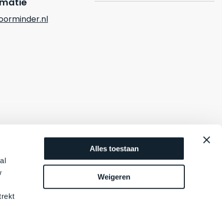
rmatie
orminder.nl
Alles toestaan
al
w
Weigeren
trekt