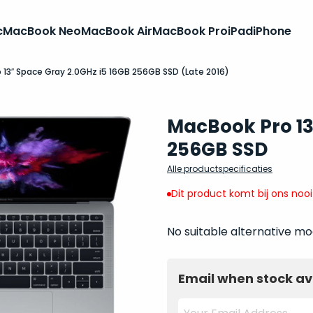
c
MacBook Neo
MacBook Air
MacBook Pro
iPad
iPhone
 13″ Space Gray 2.0GHz i5 16GB 256GB SSD (Late 2016)
MacBook Pro 13 
256GB SSD
Alle productspecificaties
Dit product komt bij ons noo
No suitable alternative mo
Email when stock av