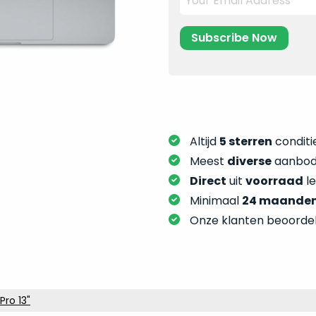
Altijd
5 sterren
conditie
Meest
diverse
aanbod:
Direct
uit
voorraad
l
Minimaal
24 maande
Onze klanten beoorde
ro 13"