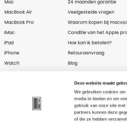
Mac
24 maanden garantie
MacBook Air
Veelgestelde vragen
MacBook Pro
Waarom kopen bij macvoo
iMac
Conditie van het Apple pr
iPad
Hoe kan ik betalen?
iPhone
Retouraanvraag
Watch
Blog
Inruilen
Contact
Deze website maakt gebru
We gebruiken cookies om c
media te bieden en om ons
gebruik van onze site met
partners kunnen deze gege
of die ze hebben verzamel
© 2026 Mac voor minder. All rights reserved