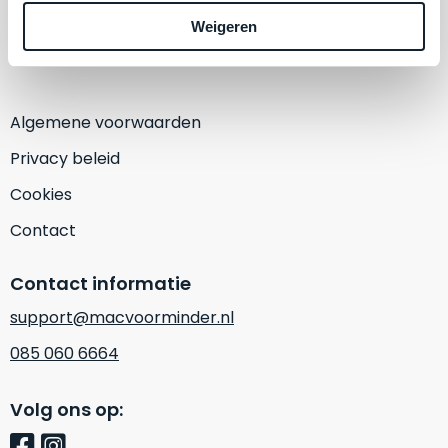
een
1382 KA Weesp
‘
customer
Weigeren
(Alleen op afspraak)
return’
.
Dit
Kort
model
uitgepakt
biedt
Algemene voorwaarden
en
het
binnen
Privacy beleid
beste
de
‘
all-
Cookies
retourperiode
round’
teruggestuurd.
Contact
pakket
Dus
binnen
niks
Contact informatie
de
refurbished,
categorie.
niks
support@macvoorminder.nl
Het
vervangen.
085 060 6664
is
Simpelweg
een
weinig
Mac
Volg ons op:
gebruikt.
die
Zowel