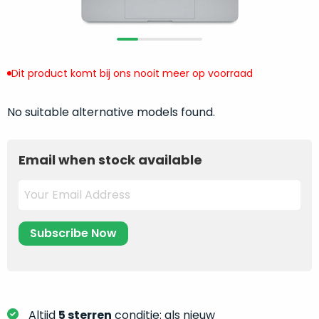
return
”
de
als
juiste
“ongebruikt,
MacBook
doos
te
eenmalig
Dit product komt bij ons nooit meer op voorraad
kiezen.
geopend
”
Zeker
zijn
No suitable alternative models found.
wanneer
varianten
je
van
eigenlijk
Email when stock available
onze
niet
“
als
precies
nieuw
”-
weet
selectie:
waar
volledige
je
nieuwstaat,
moet
scherpe
beginnen.
prijs.
Wat
Zo
heb
bespaar
Altijd
5 sterren
conditie: als nieuw