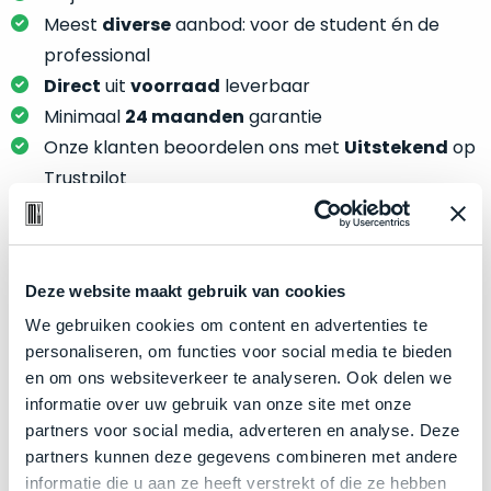
je
je
Meest
diverse
aanbod: voor de student én de
nou
slim,
precies
professional
zonder
nodig?
Direct
uit
voorraad
leverbaar
concessies
Minimaal
24 maanden
garantie
te
We
Onze klanten beoordelen ons met
Uitstekend
op
doen
hebben
aan
Trustpilot
inmiddels
kwaliteit.
zoveel
verschillende
Hier
klanten
lees
Product specificaties
voorzien
Deze website maakt gebruik van cookies
je
van
We gebruiken cookies om content en advertenties te
welke
Model
MacBook Pro 13"
een
personaliseren, om functies voor social media te bieden
conditiebeschrijvingen
MacBook
Modeljaar
Late 2016
en om ons websiteverkeer te analyseren. Ook delen we
wij
dat
Kleur
Space Gray
informatie over uw gebruik van onze site met onze
bij
we
partners voor social media, adverteren en analyse. Deze
onze
Processor
2.0GHz dual-core Intel Core i5
weten
partners kunnen deze gegevens combineren met andere
producten
voor
Opslag
1TB SSD
informatie die u aan ze heeft verstrekt of die ze hebben
gebruiken.