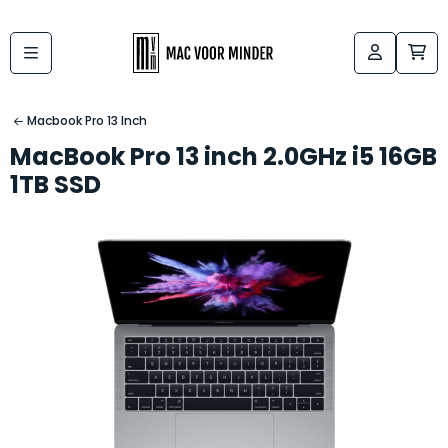
Bij
Labels:
macvoorminder.nl
kies
koop
Macbook Pro 13 Inch
de
je
MacBook Pro 13 inch 2.0GHz i5 16GB
altijd
Mac
1TB SSD
in
die
5-
bij
sterren
“
als
jou
nieuw
”
past
conditie
–
Het
gegarandeerd.
kan
Zowel
lastig
de
zijn
“
customer
om