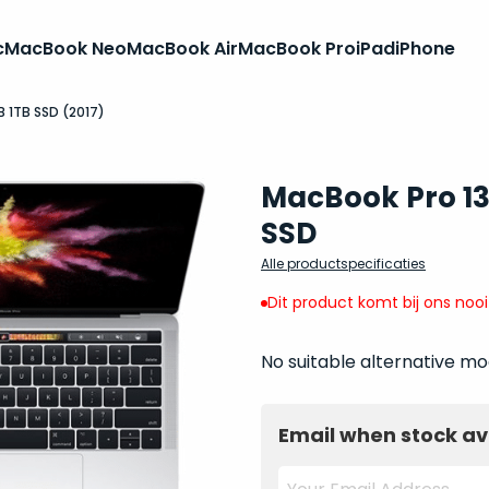
c
MacBook Neo
MacBook Air
MacBook Pro
iPad
iPhone
B 1TB SSD (2017)
MacBook Pro 13 
SSD
Alle productspecificaties
Dit product komt bij ons noo
No suitable alternative mo
Email when stock av