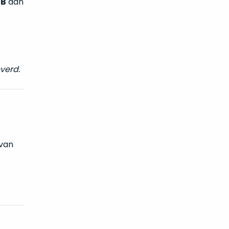
GB
aan
verd.
 van