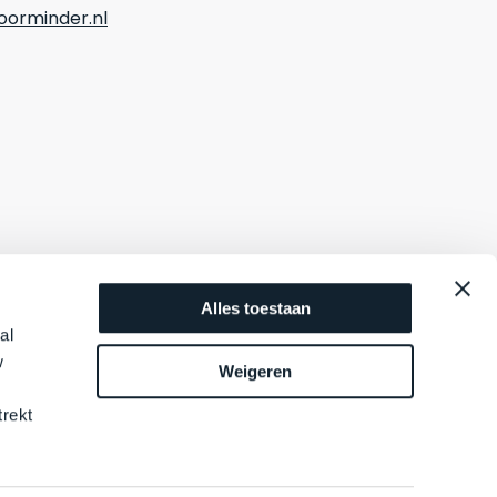
orminder.nl
Alles toestaan
al
w
Weigeren
trekt