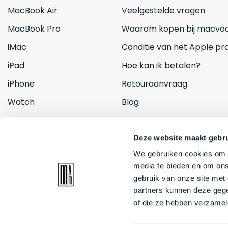
MacBook Air
Veelgestelde vragen
MacBook Pro
Waarom kopen bij macvoo
iMac
Conditie van het Apple pr
iPad
Hoe kan ik betalen?
iPhone
Retouraanvraag
Watch
Blog
Inruilen
Contact
Deze website maakt gebru
We gebruiken cookies om c
media te bieden en om ons
gebruik van onze site met
partners kunnen deze gege
of die ze hebben verzamel
© 2026 Mac voor minder. All rights reserved