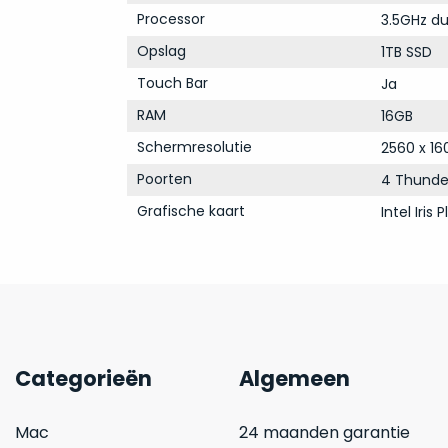
Processor
3.5GHz du
Opslag
1TB SSD
Touch Bar
Ja
RAM
16GB
Schermresolutie
2560 x 16
Poorten
4 Thunde
Grafische kaart
Intel Iris
Categorieën
Algemeen
Mac
24 maanden garantie