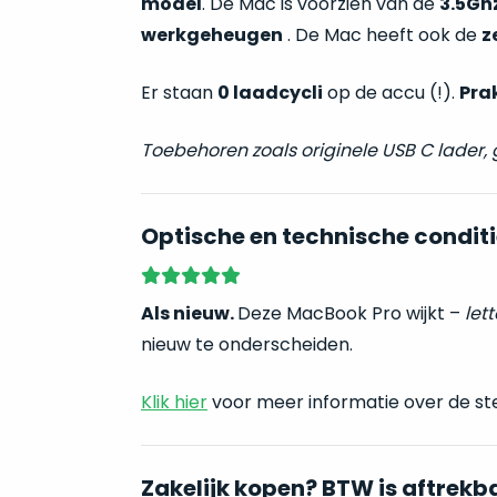
model
. De Mac is voorzien van de
3.5Ghz
werkgeheugen
. De Mac heeft ook de
z
Er staan
0 laadcycli
op de accu (!).
Pra
Toebehoren zoals originele USB C lader,
Optische en technische conditi
Als nieuw.
Deze MacBook Pro wijkt –
lett
nieuw te onderscheiden.
Klik hier
voor meer informatie over de st
Zakelijk kopen? BTW is aftrekb