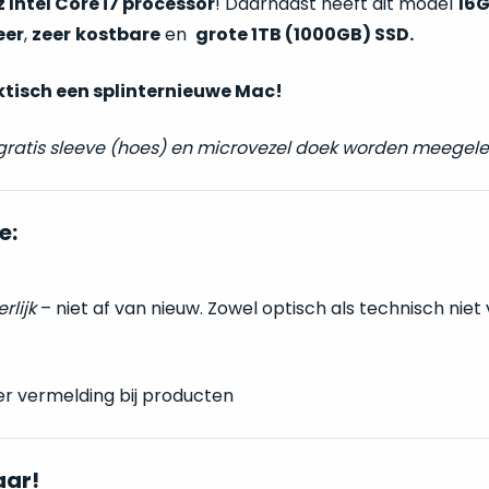
 Intel Core i7 processor
! Daarnaast heeft dit model
16
eer
,
zeer
kostbare
en
grote 1TB (1000GB) SSD.
ktisch een splinternieuwe Mac!
 gratis sleeve (hoes) en microvezel doek worden meegele
e:
erlijk
– niet af van nieuw. Zowel optisch als technisch niet
er vermelding bij producten
aar!