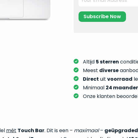
Altijd
5 sterren
conditie
Meest
diverse
aanbod:
Direct
uit
voorraad
l
Minimaal
24 maande
Onze klanten beoorde
del
mét
Touch Bar
. Dit is een –
maximaal
–
geüpgraded