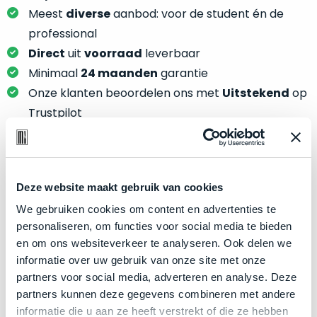
je
je
Meest
diverse
aanbod: voor de student én de
nou
slim,
professional
precies
zonder
nodig?
Direct
uit
voorraad
leverbaar
concessies
Minimaal
24 maanden
garantie
te
We
Onze klanten beoordelen ons met
Uitstekend
op
doen
hebben
aan
Trustpilot
inmiddels
kwaliteit.
zoveel
verschillende
Hier
klanten
lees
Product specificaties
voorzien
Deze website maakt gebruik van cookies
je
van
We gebruiken cookies om content en advertenties te
welke
Model
MacBook Pro 13"
een
personaliseren, om functies voor social media te bieden
conditiebeschrijvingen
Modeljaar
Late 2016
MacBook
en om ons websiteverkeer te analyseren. Ook delen we
wij
dat
Kleur
Silver
informatie over uw gebruik van onze site met onze
bij
we
partners voor social media, adverteren en analyse. Deze
onze
Processor
3.1GHz dual-core Intel Core i5
weten
partners kunnen deze gegevens combineren met andere
producten
Opslag
512GB SSD
voor
informatie die u aan ze heeft verstrekt of die ze hebben
gebruiken.