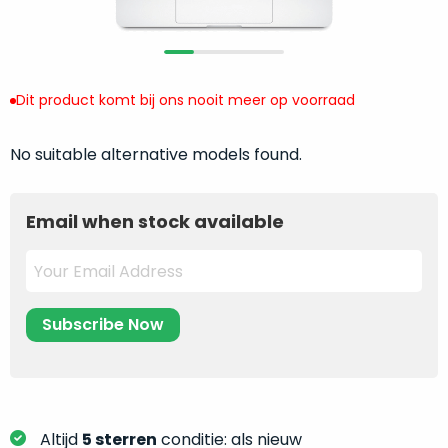
return
”
de
als
juiste
“ongebruikt,
MacBook
doos
te
Dit product komt bij ons nooit meer op voorraad
eenmalig
kiezen.
geopend
”
Zeker
zijn
No suitable alternative models found.
wanneer
varianten
je
van
eigenlijk
Email when stock available
onze
niet
“
als
precies
nieuw
”-
weet
selectie:
waar
volledige
je
nieuwstaat,
moet
scherpe
beginnen.
prijs.
Wat
Zo
heb
bespaar
Altijd
5 sterren
conditie: als nieuw