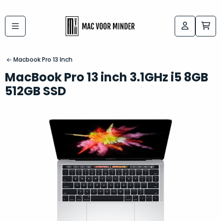
Bij
Labels:
macvoorminder.nl
kies
koop
Macbook Pro 13 Inch
de
je
MacBook Pro 13 inch 3.1GHz i5 8GB
altijd
Mac
512GB SSD
in
die
5-
bij
sterren
“
als
jou
nieuw
”
past
conditie
–
Het
gegarandeerd.
kan
Zowel
lastig
de
zijn
“
customer
om