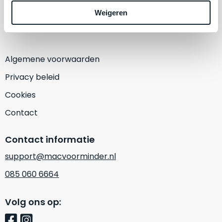
een
1382 KA Weesp
‘
customer
Weigeren
(Alleen op afspraak)
return’
.
Dit
Kort
model
uitgepakt
biedt
Algemene voorwaarden
en
het
binnen
Privacy beleid
beste
de
‘
all-
Cookies
retourperiode
round’
teruggestuurd.
Contact
pakket
Dus
binnen
niks
Contact informatie
de
refurbished,
categorie.
support@macvoorminder.nl
niks
Het
vervangen.
085 060 6664
is
Simpelweg
een
weinig
Mac
Volg ons op:
gebruikt.
die
Zowel