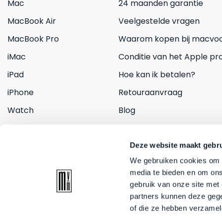
Mac
24 maanden garantie
MacBook Air
Veelgestelde vragen
MacBook Pro
Waarom kopen bij macvoo
iMac
Conditie van het Apple pr
iPad
Hoe kan ik betalen?
iPhone
Retouraanvraag
Watch
Blog
Inruilen
Contact
Deze website maakt gebru
We gebruiken cookies om c
media te bieden en om ons
gebruik van onze site met
partners kunnen deze gege
of die ze hebben verzamel
© 2026 Mac voor minder. All rights reserved