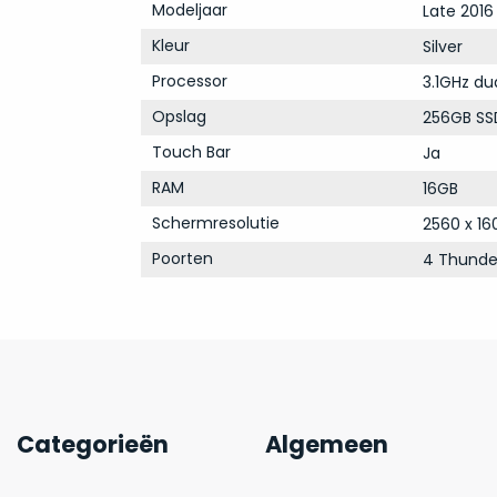
Modeljaar
Late 2016
Kleur
Silver
Processor
3.1GHz du
Opslag
256GB SS
Touch Bar
Ja
RAM
16GB
Schermresolutie
2560 x 16
Poorten
4 Thunde
Categorieën
Algemeen