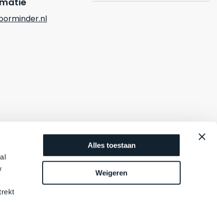
rmatie
orminder.nl
Alles toestaan
al
w
Weigeren
trekt