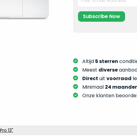
Altijd
5 sterren
conditie
Meest
diverse
aanbod:
Direct
uit
voorraad
l
Minimaal
24 maande
Onze klanten beoorde
ro 13"