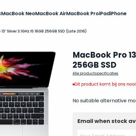
c
MacBook Neo
MacBook Air
MacBook Pro
iPad
iPhone
13″ Silver 3.1GHz i5 16GB 256GB SSD (Late 2016)
MacBook Pro 13 
256GB SSD
Alle productspecificaties
Dit product komt bij ons noo
No suitable alternative mo
Email when stock av