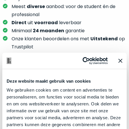
je
je
Meest
diverse
aanbod: voor de student én de
nou
slim,
precies
professional
zonder
nodig?
Direct
uit
voorraad
leverbaar
concessies
Minimaal
24 maanden
garantie
te
We
Onze klanten beoordelen ons met
Uitstekend
op
doen
hebben
aan
Trustpilot
inmiddels
kwaliteit.
zoveel
verschillende
Hier
klanten
lees
Product specificaties
voorzien
je
Deze website maakt gebruik van cookies
van
welke
Model
MacBook Pro 13"
een
We gebruiken cookies om content en advertenties te
conditiebeschrijvingen
MacBook
Modeljaar
2019
personaliseren, om functies voor social media te bieden
wij
dat
en om ons websiteverkeer te analyseren. Ook delen we
Kleur
Silver
bij
we
informatie over uw gebruik van onze site met onze
onze
Processor
2.8GHz quad-core Intel Core i7
weten
partners voor social media, adverteren en analyse. Deze
producten
voor
Opslag
1TB SSD
partners kunnen deze gegevens combineren met andere
gebruiken.