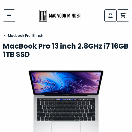
Bij
Labels:
macvoorminder.nl
kies
koop
Macbook Pro 13 Inch
de
je
MacBook Pro 13 inch 2.8GHz i7 16GB
altijd
Mac
1TB SSD
in
die
5-
bij
sterren
“
als
jou
nieuw
”
past
conditie
–
Het
gegarandeerd.
kan
Zowel
lastig
de
zijn
“
customer
om