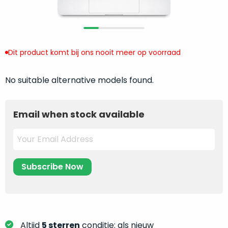
return
”
de
als
juiste
“ongebruikt,
MacBook
doos
te
eenmalig
Dit product komt bij ons nooit meer op voorraad
kiezen.
geopend
”
Zeker
zijn
No suitable alternative models found.
wanneer
varianten
je
van
eigenlijk
Email when stock available
onze
niet
“
als
precies
nieuw
”-
weet
selectie:
waar
volledige
je
nieuwstaat,
moet
scherpe
beginnen.
prijs.
Wat
Zo
heb
bespaar
Altijd
5 sterren
conditie: als nieuw