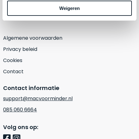
een
1382 KA Weesp
‘
customer
Weigeren
(Alleen op afspraak)
return’
.
Dit
Kort
model
uitgepakt
biedt
Algemene voorwaarden
en
het
binnen
Privacy beleid
beste
de
‘
all-
Cookies
retourperiode
round’
teruggestuurd.
Contact
pakket
Dus
binnen
niks
Contact informatie
de
refurbished,
categorie.
niks
support@macvoorminder.nl
Het
vervangen.
085 060 6664
is
Simpelweg
een
weinig
Mac
Volg ons op:
gebruikt.
die
Zowel