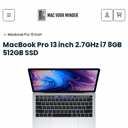
Bij
Labels:
macvoorminder.nl
kies
koop
Macbook Pro 13 Inch
de
je
MacBook Pro 13 inch 2.7GHz i7 8GB
altijd
Mac
512GB SSD
in
die
5-
bij
sterren
“
als
jou
nieuw
”
past
conditie
–
Het
gegarandeerd.
kan
Zowel
lastig
de
zijn
“
customer
om