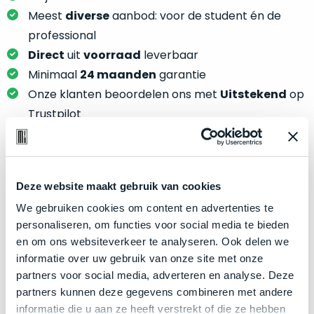
je
je
Meest
diverse
aanbod: voor de student én de
nou
slim,
precies
professional
zonder
nodig?
Direct
uit
voorraad
leverbaar
concessies
Minimaal
24 maanden
garantie
te
We
Onze klanten beoordelen ons met
Uitstekend
op
doen
hebben
aan
Trustpilot
inmiddels
kwaliteit.
zoveel
verschillende
Hier
klanten
lees
Product specificaties
voorzien
Deze website maakt gebruik van cookies
je
van
We gebruiken cookies om content en advertenties te
welke
Model
MacBook Pro 13"
een
personaliseren, om functies voor social media te bieden
conditiebeschrijvingen
MacBook
Modeljaar
2018
en om ons websiteverkeer te analyseren. Ook delen we
wij
dat
Kleur
Silver
informatie over uw gebruik van onze site met onze
bij
we
partners voor social media, adverteren en analyse. Deze
onze
Processor
2.7GHz quad-core Intel Core i7
weten
partners kunnen deze gegevens combineren met andere
producten
voor
Opslag
512GB SSD
informatie die u aan ze heeft verstrekt of die ze hebben
gebruiken.