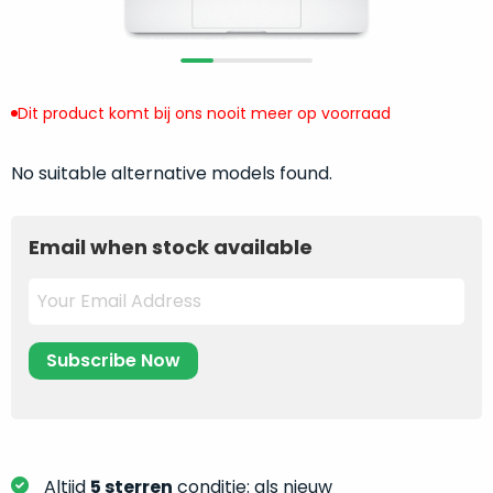
return
”
de
als
juiste
“ongebruikt,
MacBook
doos
te
eenmalig
Dit product komt bij ons nooit meer op voorraad
kiezen.
geopend
”
Zeker
zijn
No suitable alternative models found.
wanneer
varianten
je
van
eigenlijk
Email when stock available
onze
niet
“
als
precies
nieuw
”-
weet
selectie:
waar
volledige
je
nieuwstaat,
moet
scherpe
beginnen.
prijs.
Wat
Zo
heb
bespaar
Altijd
5 sterren
conditie: als nieuw