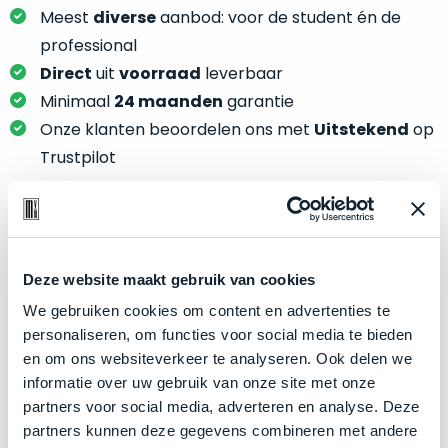
je
je
Meest
diverse
aanbod: voor de student én de
nou
slim,
professional
precies
zonder
nodig?
Direct
uit
voorraad
leverbaar
concessies
Minimaal
24 maanden
garantie
te
We
Onze klanten beoordelen ons met
Uitstekend
op
doen
hebben
Trustpilot
aan
inmiddels
kwaliteit.
zoveel
verschillende
Hier
klanten
Product specificaties
lees
voorzien
je
Deze website maakt gebruik van cookies
van
Model
MacBook Pro 13"
welke
een
We gebruiken cookies om content en advertenties te
conditiebeschrijvingen
Modeljaar
2020
MacBook
personaliseren, om functies voor social media te bieden
wij
dat
en om ons websiteverkeer te analyseren. Ook delen we
Kleur
Silver
bij
we
informatie over uw gebruik van onze site met onze
Processor
1.7GHz quad-core Intel Core i7
onze
weten
partners voor social media, adverteren en analyse. Deze
producten
Opslag
1TB SSD
voor
partners kunnen deze gegevens combineren met andere
gebruiken.