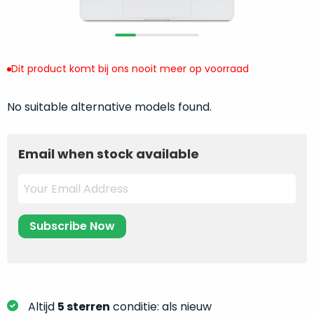
return
”
de
als
juiste
“ongebruikt,
MacBook
doos
te
Dit product komt bij ons nooit meer op voorraad
eenmalig
kiezen.
geopend
”
Zeker
zijn
No suitable alternative models found.
wanneer
varianten
je
van
eigenlijk
Email when stock available
onze
niet
“
als
precies
nieuw
”-
weet
selectie:
waar
volledige
je
nieuwstaat,
moet
scherpe
beginnen.
prijs.
Wat
Zo
heb
Altijd
5 sterren
conditie: als nieuw
bespaar