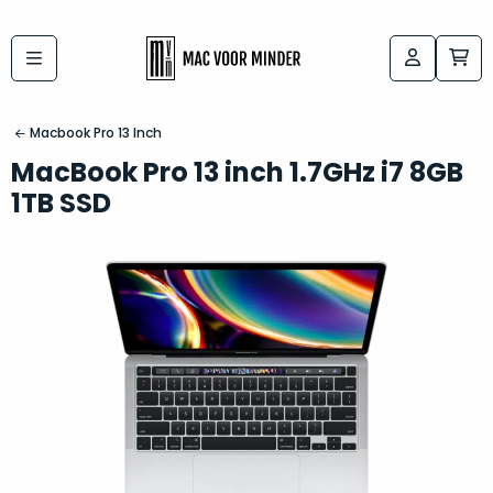
Bij
Labels:
macvoorminder.nl
kies
koop
Macbook Pro 13 Inch
de
je
MacBook Pro 13 inch 1.7GHz i7 8GB
altijd
Mac
1TB SSD
in
die
5-
bij
sterren
“
als
jou
nieuw
”
past
conditie
–
Het
gegarandeerd.
kan
Zowel
lastig
de
zijn
“
customer
om