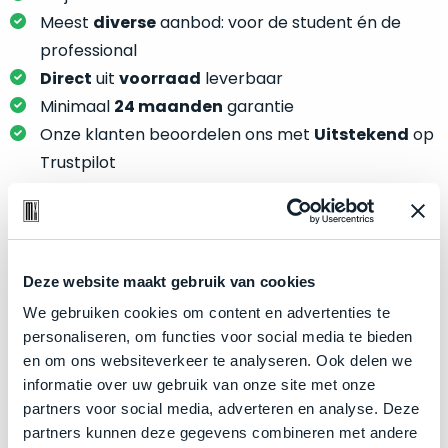
je
je
Meest
diverse
aanbod: voor de student én de
nou
slim,
precies
professional
zonder
nodig?
Direct
uit
voorraad
leverbaar
concessies
Minimaal
24 maanden
garantie
te
We
Onze klanten beoordelen ons met
Uitstekend
op
doen
hebben
aan
Trustpilot
inmiddels
kwaliteit.
zoveel
verschillende
Hier
klanten
lees
Product specificaties
voorzien
je
Deze website maakt gebruik van cookies
van
welke
Model
MacBook Pro 13"
een
We gebruiken cookies om content en advertenties te
conditiebeschrijvingen
MacBook
Modeljaar
2019
personaliseren, om functies voor social media te bieden
wij
dat
en om ons websiteverkeer te analyseren. Ook delen we
Kleur
Silver
bij
we
informatie over uw gebruik van onze site met onze
onze
Processor
1.4GHz quad-core Intel Core i5
weten
partners voor social media, adverteren en analyse. Deze
producten
voor
Opslag
256GB SSD
partners kunnen deze gegevens combineren met andere
gebruiken.