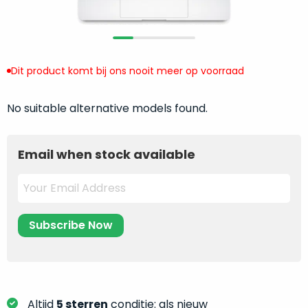
return
”
de
als
juiste
“ongebruikt,
MacBook
doos
te
eenmalig
Dit product komt bij ons nooit meer op voorraad
kiezen.
geopend
”
Zeker
zijn
No suitable alternative models found.
wanneer
varianten
je
van
eigenlijk
Email when stock available
onze
niet
“
als
precies
nieuw
”-
weet
selectie:
waar
volledige
je
nieuwstaat,
moet
scherpe
beginnen.
prijs.
Wat
Zo
heb
bespaar
Altijd
5 sterren
conditie: als nieuw