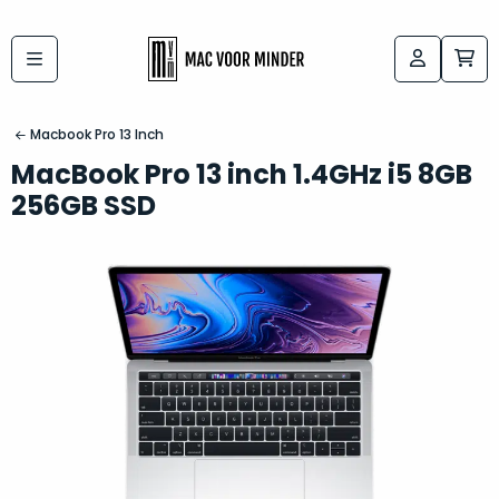
Bij
Labels:
macvoorminder.nl
kies
koop
Macbook Pro 13 Inch
de
je
MacBook Pro 13 inch 1.4GHz i5 8GB
altijd
Mac
256GB SSD
in
die
5-
bij
sterren
“
als
jou
nieuw
”
past
conditie
–
Het
gegarandeerd.
kan
Zowel
lastig
de
zijn
“
customer
om