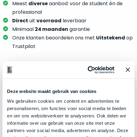
je
Meest
diverse
aanbod: voor de student én de
je
nou
professional
slim,
precies
zonder
Direct
uit
voorraad
leverbaar
nodig?
concessies
Minimaal
24 maanden
garantie
te
We
Onze klanten beoordelen ons met
Uitstekend
op
doen
hebben
Trustpilot
aan
inmiddels
kwaliteit.
zoveel
verschillende
Hier
klanten
Product specificaties
lees
voorzien
je
van
Model
iPad Air 13"
Deze website maakt gebruik van cookies
welke
een
Modeljaar
conditiebeschrijvingen
2024
We gebruiken cookies om content en advertenties te
MacBook
wij
personaliseren, om functies voor social media te bieden
Kleur
Purple
dat
bij
en om ons websiteverkeer te analyseren. Ook delen we
we
Processor
M2 met 8-core CPU
onze
informatie over uw gebruik van onze site met onze
weten
Opslag
producten
1TB SSD
partners voor social media, adverteren en analyse. Deze
voor
gebruiken.