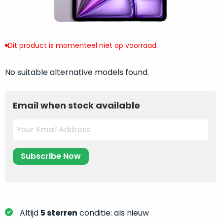
return
”
de
als
juiste
“ongebruikt,
MacBook
doos
te
Dit product is momenteel niet op voorraad.
eenmalig
kiezen.
geopend
”
Zeker
No suitable alternative models found.
zijn
wanneer
varianten
je
van
eigenlijk
Email when stock available
onze
niet
“
als
precies
nieuw
”-
weet
selectie:
waar
volledige
je
nieuwstaat,
moet
scherpe
beginnen.
prijs.
Wat
Zo
heb
Altijd
5 sterren
conditie: als nieuw
bespaar