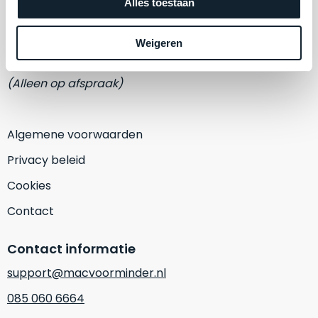
een
Adres
Alles toestaan
‘
customer
Eemmeerlaan 2-D
return’
.
Weigeren
Dit
Kort
1382 KA Weesp
model
uitgepakt
(Alleen op afspraak)
biedt
en
het
binnen
beste
de
Algemene voorwaarden
‘
all-
retourperiode
round’
teruggestuurd.
Privacy beleid
pakket
Dus
Cookies
binnen
niks
de
refurbished,
Contact
categorie.
niks
Het
vervangen.
Contact informatie
is
Simpelweg
een
support@macvoorminder.nl
weinig
Mac
gebruikt.
085 060 6664
die
Zowel