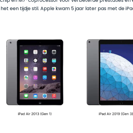
hip en M7-coprocessor voor verbeterde prestaties en ene
het een tijdje stil. Apple kwam 5 jaar later pas met de iPad