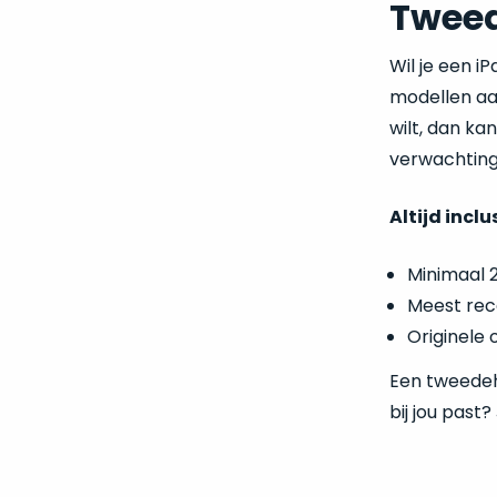
Tweed
Wil je een i
modellen aan
wilt, dan ka
verwachting
Altijd inclu
Minimaal 
Meest rec
Originele 
Een tweedeha
bij jou past