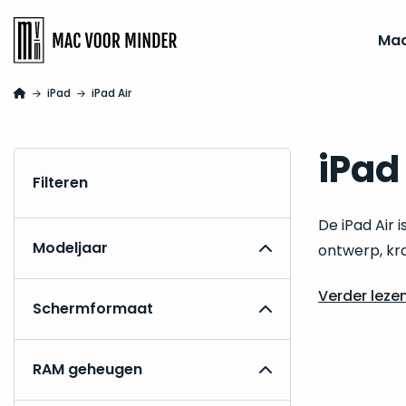
Ma
iPad
iPad Air
iPad
Filteren
De iPad Air 
Modeljaar
ontwerp, kra
Verder leze
Schermformaat
RAM geheugen