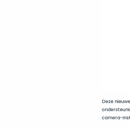
Deze nieuwe 
ondersteunin
camera-inste