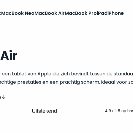
c
MacBook Neo
MacBook Air
MacBook Pro
iPad
iPhone
 Air
is een tablet van Apple die zich bevindt tussen de standa
chtige prestaties en een prachtig scherm, ideaal voor z
n