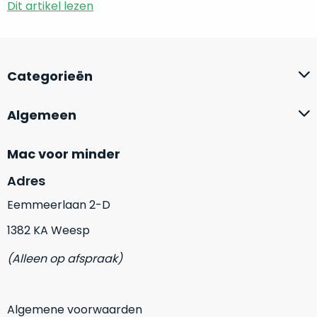
de
Dit artikel lezen
Bij
batterijstatus
de
te
‘onze
controleren.
favoriet’
De
Categorieën
is
doos
een
is
Algemeen
vergelijkbaar
geopend,
alternatief
maar
vaak
Mac voor minder
het
een
apparaat
Adres
stuk
is
duurder.
Eemmeerlaan 2-D
verder
volledig
1382 KA Weesp
Nieuw
nieuw
en
(Alleen op afspraak)
in
ongebruikt.
doos
Niet
Algemene voorwaarden