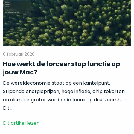
vrijwel
betreft
Hoe
iedereen
.
een
werkt
Daarom
gloednieuwe,
de
is
ongebruikte
forceer
dit
MacBook.
stop
‘onze
Wanneer
functie
favoriet’.
er
op
een
jouw
6 februari 2026
Je
nieuw
Mac?
Hoe werkt de forceer stop functie op
kiest
model
jouw Mac?
hierbij
wordt
voor
uitgebracht,
De wereldeconomie staat op een kantelpunt.
‘
value
blijft
Stijgende energieprijzen, hoge inflatie, chip tekorten
for
er
en alsmaar groter wordende focus op duurzaamheid.
money
‘
vaak
Dit...
of
ongebruikte
‘
prijs/kwaliteitverhouding
‘.
voorraad
Dit artikel lezen
Het
van
is
het