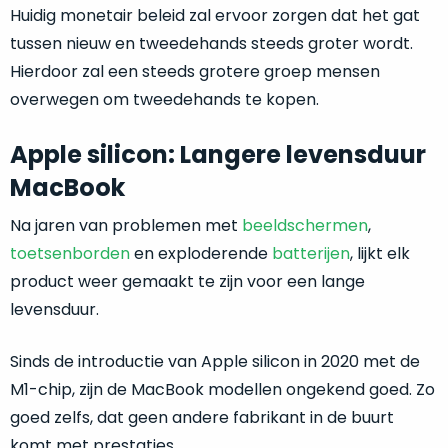
je
Huidig monetair beleid zal ervoor zorgen dat het gat
je
nou
slim,
tussen nieuw en tweedehands steeds groter wordt.
precies
zonder
Hierdoor zal een steeds grotere groep mensen
nodig?
concessies
overwegen om tweedehands te kopen.
te
We
doen
hebben
Apple silicon: Langere levensduur
aan
inmiddels
MacBook
kwaliteit.
zoveel
verschillende
Na jaren van problemen met
beeldschermen
,
Hier
klanten
toetsenborden
en exploderende
batterijen
, lijkt elk
lees
voorzien
je
product weer gemaakt te zijn voor een lange
van
welke
levensduur.
een
conditiebeschrijvingen
MacBook
wij
Sinds de introductie van Apple silicon in 2020 met de
dat
bij
we
M1-chip, zijn de MacBook modellen ongekend goed. Zo
onze
weten
goed zelfs, dat geen andere fabrikant in de buurt
producten
voor
komt met prestaties.
gebruiken.