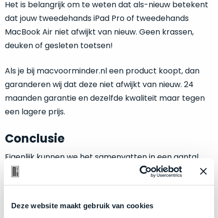
zich
Het is belangrijk om te weten dat als-nieuw betekent
optisch
heeft
als
dat jouw tweedehands iPad Pro of tweedehands
bewezen
technisch
MacBook Air niet afwijkt van nieuw. Geen krassen,
en
niet
deuken of gesleten toetsen!
waar
van
–
nieuw
Als je bij macvoorminder.nl een product koopt, dan
wij
te
garanderen wij dat deze niet afwijkt van nieuw. 24
–
onderscheiden.
er
maanden garantie en dezelfde kwaliteit maar tegen
veel
Betreft
een lagere prijs.
van
een
hebben
nagenoeg
Conclusie
verkocht.
ongebruikt
apparaat.
Je
Eigenlijk kunnen we het samenvatten in een aantal
kan
Grondig
punten:
er
gecontroleerd:
vrijwel
Door
Apple silicon zorgt voor ongekend lange levensduur
ons
niet
Deze website maakt gebruik van cookies
van het apparaat.
geïnspecteerd
de