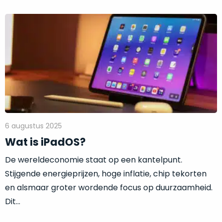
een
voorgaande
MacBook
Verder
model
die
lezen:
achter
zodanig
Wat
in
goed
is
magazijnen.
geprijsd
iPadOS?
Wij
is
nemen
voor
deze
de
voorraad
prestaties
over!
die
6 augustus 2025
De
worden
Wat is iPadOS?
doos
geleverd,
wordt
De wereldeconomie staat op een kantelpunt.
dat
slechts
wij
dit
Stijgende energieprijzen, hoge inflatie, chip tekorten
één
adviseren
en alsmaar groter wordende focus op duurzaamheid.
keer
als
geopend
Dit...
onze
favoriet
.
om