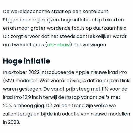
return
”
de
als
De wereldeconomie staat op een kantelpunt.
juiste
“ongebruikt,
MacBook
Stijgende energieprijzen, hoge inflatie, chip tekorten
doos
te
en alsmaar groter wordende focus op duurzaamheid.
eenmalig
kiezen.
Dit zorgt ervoor dat het steeds aantrekkelijker wordt
geopend
”
Zeker
om tweedehands (
als-nieuw
) te overwegen.
zijn
wanneer
varianten
je
van
Hoge inflatie
eigenlijk
onze
niet
In oktober 2022 introduceerde Apple nieuwe iPad Pro
“
als
precies
(M2) modellen. Wat vooral opviel, is dat de prijzen flink
nieuw
”-
weet
selectie:
waren gestegen. De vanaf prijs steeg met 11% voor de
waar
volledige
iPad Pro 12,9 inch terwijl de instap variant zelfs met
je
nieuwstaat,
moet
20% omhoog ging. Dit zal een trend zijn welke we
scherpe
beginnen.
zullen terugzien bij de introductie van nieuwe modellen
prijs.
Wat
in 2023.
Zo
heb
bespaar