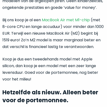
modellen van de afgelopen jaren. Geen kinderziektes,
een
‘
customer
ongekende prestaties en goede ‘value for money’.
return’
.
Dit
Kort
Bij ons koop je al een
MacBook Air met M1-chip
(met
model
uitgepakt
8-core CPU en lange accuduur) voor minder dan 1000
biedt
en
EUR. Terwijl een nieuwe MacBook Air (M2) begint bij
het
binnen
beste
1519 euro! Zo’n M2 model is maar marginaal beter en
de
‘
all-
dat verschil is financieel lastig te verantwoorden.
retourperiode
round’
teruggestuurd.
pakket
Dus
Koop je dus een tweedehands model met Apple
binnen
niks
silicon, dan koop je een model met een zeer lange
de
refurbished,
levensduur. Goed voor de portemonnee, nog beter
categorie.
niks
voor het milieu!
Het
vervangen.
is
Simpelweg
Hetzelfde als nieuw. Alleen beter
een
weinig
Mac
gebruikt.
voor de portemonnee.
die
Zowel