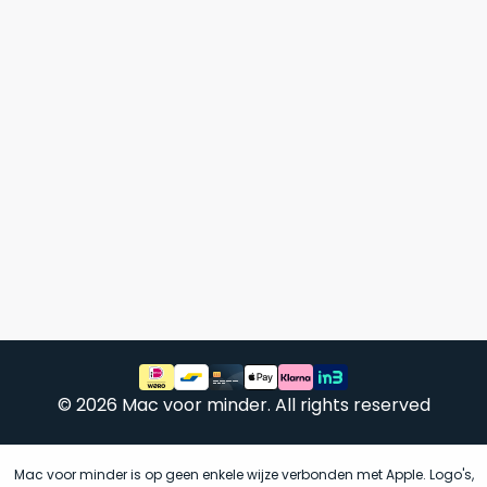
doos
een
flink
lagere
prijs!
Dit
Compleet
product
in
is
als
de
nieuw.
De
originele
doos
doos
van
geleverd,
inclusief
dit
alle
model
ongebruikte
is
toebehoren.
geopend
,
echter
Ga
is
© 2026 Mac voor minder. All rights reserved
jij
het
voor
product
een
nog
Mac voor minder is op geen enkele wijze verbonden met Apple. Logo's,
product