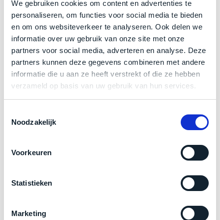
op
We gebruiken cookies om content en advertenties te
Tweedehands hardware blijft langer actueel (bv.
mist
perfecte
personaliseren, om functies voor social media te bieden
mee
model met M1-chip).
staat.
en om ons websiteverkeer te analyseren. Ook delen we
in
Je bespaart (flink) geld door te gaan voor
informatie over uw gebruik van onze site met onze
Profiteer
gaan.
tweedehands.
van
partners voor social media, adverteren en analyse. Deze
Dezelfde als-nieuwe kwaliteit.
een
partners kunnen deze gegevens combineren met andere
Ze
scherpe
Minimaal 24 maanden garantie.
informatie die u aan ze heeft verstrekt of die ze hebben
zijn
prijs
verzameld op basis van uw gebruik van hun services.
Milieu speelt een steeds grotere rol in de keuze
–
voor
in
voor tweedehands.
een
hun
Toestemmingsselectie
product
Op het moment dat je bij macvoorminder.nl een Mac
Noodzakelijk
categorie
dat
–
besteld, dan maak je de beste keuze. Je bespaart
praktisch
gewoon
nieuw
serieus geld en zorgt voor minder belasting op het
Voorkeuren
is.
een
milieu. Daarnaast krijg je dezelfde kwaliteit als bij
rocksolid
Minimaal
nieuw!
optie
.
Statistieken
24
Een
maanden
2000+ reviews op Trustpilot:
garantie
voorbeeld
Marketing
bij
hiervan