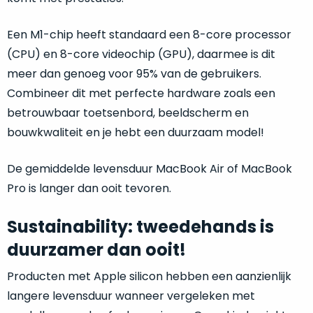
welk
gebruiksdoel
Een M1-chip heeft standaard een 8-core processor
een
(CPU) en 8-core videochip (GPU), daarmee is dit
Mac
meer dan genoeg voor 95% van de gebruikers.
geschikt
is.
Combineer dit met perfecte hardware zoals een
betrouwbaar toetsenbord, beeldscherm en
Op
Als
bouwkwaliteit en je hebt een duurzaam model!
basis
nieuw
van
–
De gemiddelde levensduur MacBook Air of MacBook
echte
klantervaringen
tref
nauwelijks
Pro is langer dan ooit tevoren.
je
gebruikt,
hier
maximaal
Sustainability: tweedehands is
onze
voordeel.
labels.
duurzamer dan ooit!
Dit
Onze
Producten met Apple silicon hebben een aanzienlijk
product
langere levensduur wanneer vergeleken met
favoriet
is