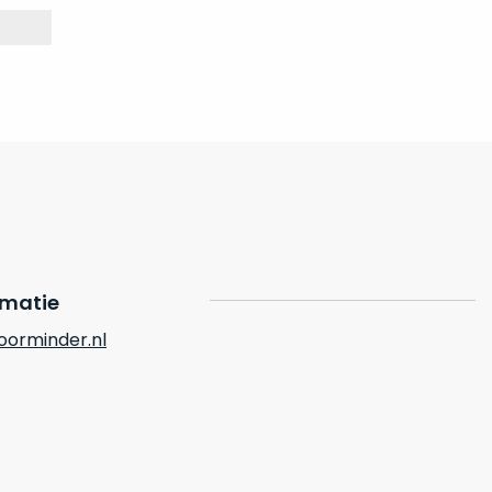
rmatie
orminder.nl