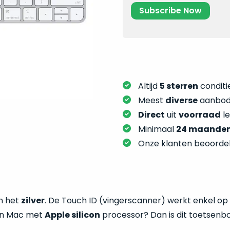
Altijd
5 sterren
conditie
Meest
diverse
aanbod:
Direct
uit
voorraad
l
Minimaal
24 maande
Onze klanten beoorde
in het
zilver
. De Touch ID (vingerscanner) werkt enkel op
een Mac met
Apple silicon
processor? Dan is dit toetsenb