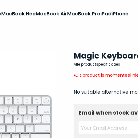
c
MacBook Neo
MacBook Air
MacBook Pro
iPad
iPhone
Magic Keyboard
Alle productspecificaties
Dit product is momenteel nie
No suitable alternative mo
Email when stock av