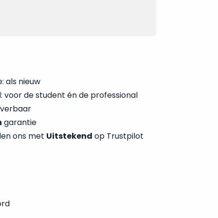
: als nieuw
 voor de student én de professional
everbaar
n
garantie
len ons met
Uitstekend
op Trustpilot
ord