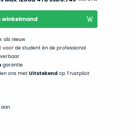
n winkelmand
: als nieuw
 voor de student én de professional
everbaar
n
garantie
len ons met
Uitstekend
op Trustpilot
aan