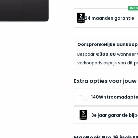
INBE
24 maanden garantie
Oorspronkelijke aankoo
Bespaar
€300,00
wanneer v
verkoopadviesprijs van dit p
Extra opties voor jouw
140W stroomadapte
3e jaar garantie bijb
MacBook Pro 16 inch 