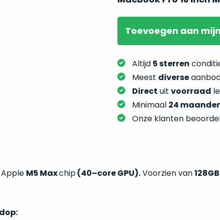
Toevoegen
aan mij
Altijd
5 sterren
conditie
Meest
diverse
aanbod:
Direct
uit
voorraad
l
Minimaal
24 maande
Onze klanten beoorde
t Apple
M5 Max
chip
(40–core GPU).
Voorzien van
128GB
ndop: