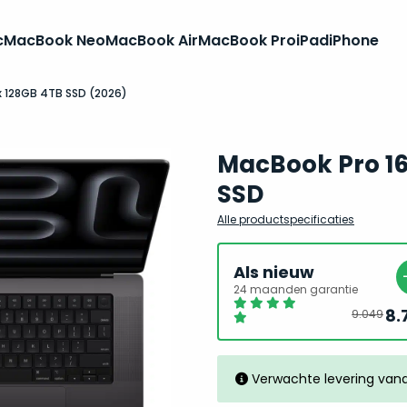
c
MacBook Neo
MacBook Air
MacBook Pro
iPad
iPhone
x 128GB 4TB SSD (2026)
MacBook Pro 16
SSD
Alle productspecificaties
Als nieuw
24 maanden garantie
8.
9.049
Verwachte levering van