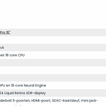
ro 16"
ack
et 18 core CPU
PU en 16‑core Neural Engine
64 Liquid Retina XDR-display
derbolt 5-poorten, HDMI-poort, SDXC-kaartsleuf, mini‑jack-