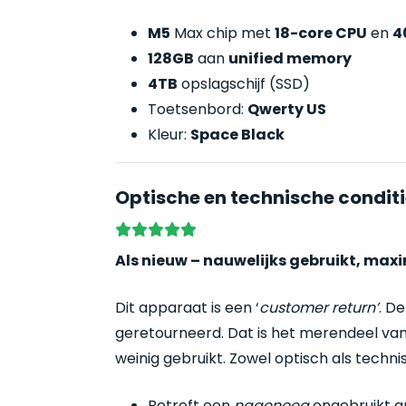
M5
Max chip met
18-core CPU
en
4
128GB
aan
unified memory
4TB
opslagschijf (SSD)
Toetsenbord:
Qwerty US
Kleur:
Space Black
Optische en technische conditi
Als nieuw – nauwelijks gebruikt, max
Dit apparaat is een ‘
customer return’
. D
geretourneerd. Dat is het merendeel van
weinig gebruikt. Zowel optisch als techn
Betreft een
nagenoeg
ongebruikt a