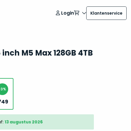
Login
Klantenservice
 inch M5 Max 128GB 4TB
-3%
749
Oorspronkelijke
Huidige
prijs
prijs
was:
is:
9.049.
8.749.
af:
13 augustus 2026