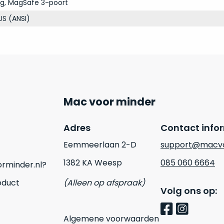
ng, MagSafe 3-poort
S (ANSI)
Mac voor minder
Adres
Contact info
Eemmeerlaan 2-D
support@macvo
1382 KA Weesp
085 060 6664
rminder.nl?
oduct
(Alleen op afspraak)
Volg ons op:
Algemene voorwaarden