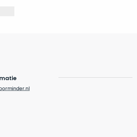
rmatie
orminder.nl