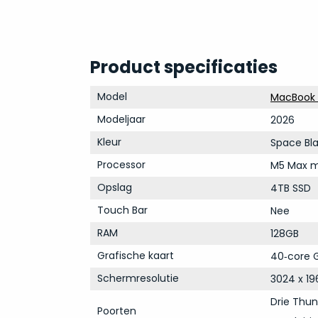
Product specificaties
Model
MacBook P
Modeljaar
2026
Kleur
Space Bl
Processor
M5 Max m
Opslag
4TB SSD
Touch Bar
Nee
RAM
128GB
Grafische kaart
40‑core G
Schermresolutie
3024 x 19
Drie Thun
Poorten