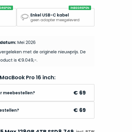
GREPEN
INBEGREPEN
Enkel USB-C kabel
geen adapter meegeleverd
pdatum:
Mei 2026
ergeleken met de originele nieuwprijs. De
roduct is €9.049,-.
 MacBook Pro 16 inch:
69
r meebestellen?
69
estellen?
M5 Max 128GB 4TB SSD
8.749
incl. BTW