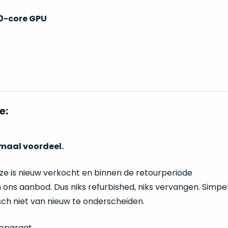
0-core GPU
e:
imaal voordeel.
eze is nieuw verkocht en binnen de retourperiode
 ons aanbod. Dus niks refurbished, niks vervangen. Simp
isch niet van nieuw te onderscheiden.
pparaat.