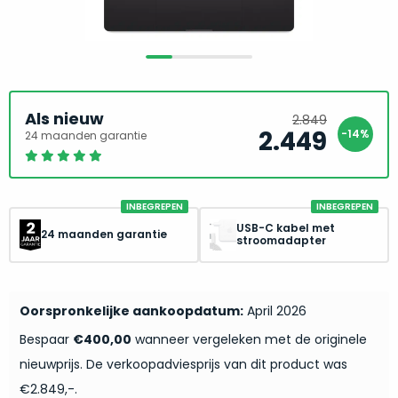
return
”
de
als
juiste
“ongebruikt,
MacBook
doos
te
eenmalig
kiezen.
geopend
”
Als nieuw
2.849
Zeker
zijn
2.449
-14%
24 maanden garantie
Oorspron
Huidige
wanneer
prijs
prijs
varianten
je
was:
is:
van
eigenlijk
2.849.
2.449.
onze
niet
INBEGREPEN
INBEGREPEN
“
als
precies
USB-C kabel met
24 maanden garantie
nieuw
”-
stroomadapter
weet
selectie:
waar
volledige
je
nieuwstaat,
Oorspronkelijke aankoopdatum:
April 2026
moet
scherpe
beginnen.
Bespaar
€400,00
wanneer vergeleken met de originele
prijs.
Wat
nieuwprijs. De verkoopadviesprijs van dit product was
Zo
heb
€2.849,-.
bespaar