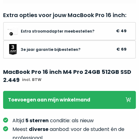
je
je
nou
slim,
Extra opties voor jouw MacBook Pro 16 inch:
precies
zonder
nodig?
concessies
49
Extra stroomadapter meebestellen?
te
We
doen
hebben
aan
69
3e jaar garantie bijbestellen?
inmiddels
kwaliteit.
zoveel
verschillende
MacBook Pro 16 inch M4 Pro 24GB 512GB SSD
Hier
klanten
lees
2.449
incl. BTW
voorzien
je
van
welke
een
Toevoegen
aan mijn winkelmand
conditiebeschrijvingen
MacBook
wij
dat
bij
we
Altijd
5 sterren
conditie: als nieuw
onze
weten
Meest
diverse
aanbod: voor de student én de
producten
voor
professional
gebruiken.