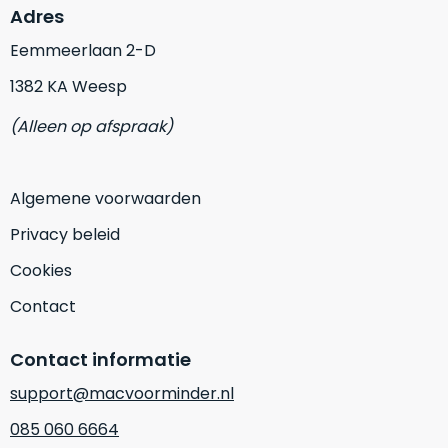
vrijwel
betreft
Adres
iedereen
.
een
Eemmeerlaan 2-D
Daarom
gloednieuwe,
is
ongebruikte
1382 KA Weesp
dit
MacBook.
‘onze
(Alleen op afspraak)
Wanneer
favoriet’.
er
een
Je
Algemene voorwaarden
nieuw
kiest
model
Privacy beleid
hierbij
wordt
voor
Cookies
uitgebracht,
‘
value
blijft
Contact
for
er
money
‘
vaak
Contact informatie
of
ongebruikte
‘
prijs/kwaliteitverhouding
‘.
support@macvoorminder.nl
voorraad
Het
van
085 060 6664
is
het