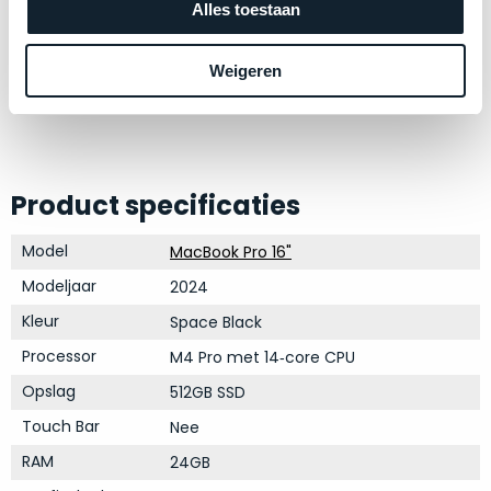
op
Alles toestaan
mist
perfecte
mee
staat.
in
Weigeren
Profiteer
gaan.
van
een
Ze
scherpe
zijn
prijs
–
Product specificaties
voor
in
een
hun
Model
MacBook Pro 16"
product
categorie
dat
Modeljaar
2024
–
praktisch
Kleur
Space Black
gewoon
nieuw
is.
een
Processor
M4 Pro met 14‑core CPU
rocksolid
Minimaal
Opslag
512GB SSD
optie
.
24
Touch Bar
Nee
Een
maanden
garantie
voorbeeld
RAM
24GB
bij
hiervan