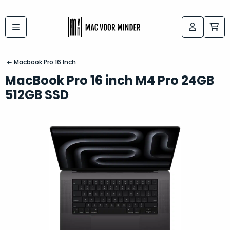
Bij
Labels:
macvoorminder.nl
kies
koop
Macbook Pro 16 Inch
de
je
MacBook Pro 16 inch M4 Pro 24GB
altijd
Mac
512GB SSD
in
die
5-
bij
sterren
“
als
jou
nieuw
”
past
conditie
–
Het
gegarandeerd.
kan
Zowel
lastig
de
zijn
“
customer
om