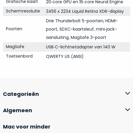
Grafische kaart
20‑core GPU en 16‑core Neural Engine
Mac
is
voor
Schermresolutie
3456 x 2234 Liquid Retina XDR-display
de
MacBook
minder.
Pro
Drie Thunderbolt 5-poorten, HDMI-
16
Poorten
poort, SDXC-kaartsleuf, mini‑jack-
inch
aansluiting, MagSafe 3-poort
van
MagSafe
USB‑C-lichtnetadapter van 140 W
€1.649,00
.
Perfect
Toetsenbord
QWERTY US (ANSI)
voor
grafisch
Als
werk
nieuw
zoals
–
foto-
Categorieën
Ongebruikt,
én
doos
videobewerking.
éénmalig
Algemeen
IJzersterke
geopend.
prestaties
Mac voor minder
voor
Dit