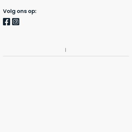
een
voorgaande
Volg ons op:
MacBook
model
die
achter
zodanig
in
goed
magazijnen.
geprijsd
Wij
is
nemen
voor
deze
de
voorraad
prestaties
over!
die
De
worden
doos
geleverd,
wordt
dat
slechts
wij
dit
één
adviseren
keer
als
geopend
onze
favoriet
.
om