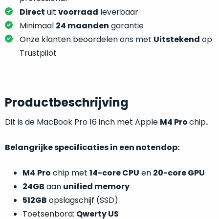
welk
Direct
uit
voorraad
leverbaar
gebruiksdoel
Minimaal
24 maanden
garantie
een
Onze klanten beoordelen ons met
Uitstekend
op
Mac
geschikt
Trustpilot
is.
Op
Als
basis
Productbeschrijving
nieuw
van
–
Dit is de MacBook Pro 16 inch met Apple
M4 Pro
chip
.
echte
klantervaringen
tref
nauwelijks
je
gebruikt,
hier
Belangrijke specificaties in een notendop:
maximaal
onze
voordeel.
labels.
M4
Pro
chip met
14-core CPU
en
20-core GPU
Dit
24GB
aan
unified memory
Onze
product
512GB
opslagschijf (SSD)
favoriet
is
Toetsenbord:
Qwerty US