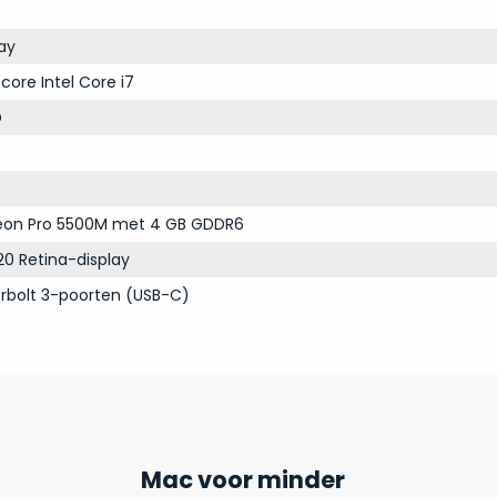
ay
core Intel Core i7
D
on Pro 5500M met 4 GB GDDR6
20 Retina-display
rbolt 3-poorten (USB-C)
Mac voor minder