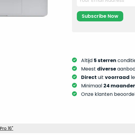
Altijd
5 sterren
conditie
Meest
diverse
aanbod:
Direct
uit
voorraad
l
Minimaal
24 maande
Onze klanten beoorde
ro 16"