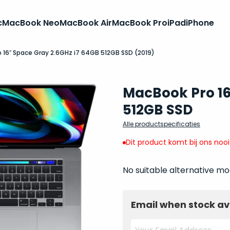
c
MacBook Neo
MacBook Air
MacBook Pro
iPad
iPhone
 16″ Space Gray 2.6GHz i7 64GB 512GB SSD (2019)
MacBook Pro 16
512GB SSD
Alle productspecificaties
Dit product komt bij ons noo
No suitable alternative mo
Email when stock av