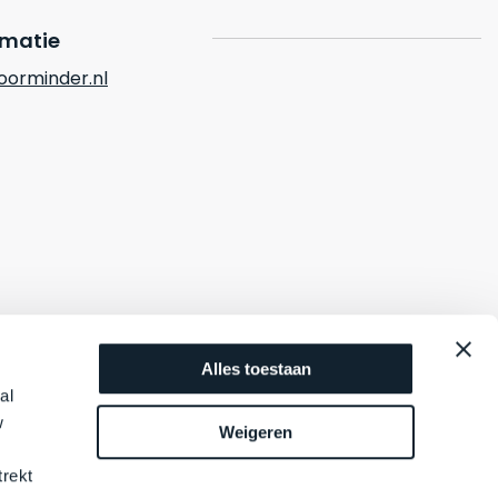
rmatie
orminder.nl
Alles toestaan
al
w
Weigeren
trekt