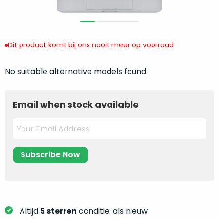
return
”
de
als
juiste
“ongebruikt,
MacBook
doos
te
Dit product komt bij ons nooit meer op voorraad
eenmalig
kiezen.
geopend
”
Zeker
No suitable alternative models found.
zijn
wanneer
varianten
je
van
eigenlijk
Email when stock available
onze
niet
“
als
precies
nieuw
”-
weet
selectie:
waar
volledige
je
nieuwstaat,
moet
scherpe
beginnen.
prijs.
Wat
Zo
heb
Altijd
5 sterren
conditie: als nieuw
bespaar