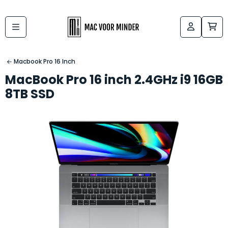
Bij
Labels:
macvoorminder.nl
kies
koop
Macbook Pro 16 Inch
de
je
MacBook Pro 16 inch 2.4GHz i9 16GB
altijd
Mac
8TB SSD
in
die
5-
bij
sterren
“
als
jou
nieuw
”
past
conditie
–
Het
gegarandeerd.
kan
Zowel
lastig
de
zijn
“
customer
om