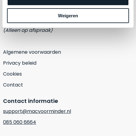
een
Eemmeerlaan 2-D
‘
customer
return’
.
Weigeren
1382 KA Weesp
Dit
Kort
model
(Alleen op afspraak)
uitgepakt
biedt
en
het
binnen
beste
Algemene voorwaarden
de
‘
all-
retourperiode
Privacy beleid
round’
teruggestuurd.
pakket
Cookies
Dus
binnen
niks
Contact
de
refurbished,
categorie.
niks
Contact informatie
Het
vervangen.
is
Simpelweg
support@macvoorminder.nl
een
weinig
085 060 6664
Mac
gebruikt.
die
Zowel