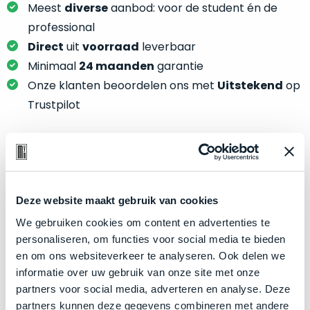
je
Meest
diverse
aanbod: voor de student én de
je
nou
slim,
professional
precies
zonder
Direct
uit
voorraad
leverbaar
nodig?
concessies
Minimaal
24 maanden
garantie
te
We
Onze klanten beoordelen ons met
Uitstekend
op
doen
hebben
Trustpilot
aan
inmiddels
kwaliteit.
zoveel
verschillende
Hier
klanten
Product specificaties
lees
voorzien
je
van
Deze website maakt gebruik van cookies
Model
MacBook Pro 16"
welke
een
We gebruiken cookies om content en advertenties te
conditiebeschrijvingen
Modeljaar
2019
MacBook
personaliseren, om functies voor social media te bieden
wij
Kleur
Space Gray
dat
en om ons websiteverkeer te analyseren. Ook delen we
bij
we
Processor
2.4GHz 8-core Intel Core i9
informatie over uw gebruik van onze site met onze
onze
weten
partners voor social media, adverteren en analyse. Deze
producten
Opslag
8TB SSD
voor
partners kunnen deze gegevens combineren met andere
gebruiken.