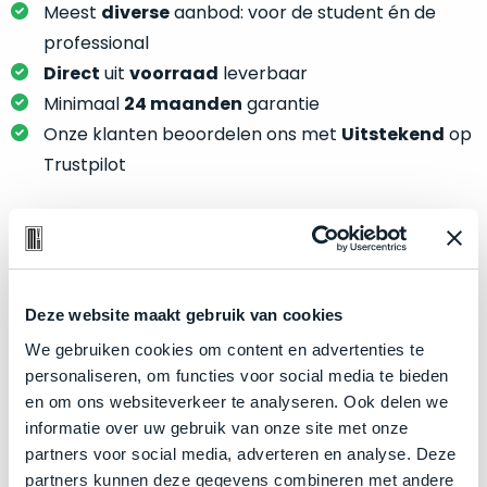
je
Meest
diverse
aanbod: voor de student én de
je
nou
slim,
professional
precies
zonder
Direct
uit
voorraad
leverbaar
nodig?
concessies
Minimaal
24 maanden
garantie
te
We
Onze klanten beoordelen ons met
Uitstekend
op
doen
hebben
Trustpilot
aan
inmiddels
kwaliteit.
zoveel
verschillende
Hier
klanten
Product specificaties
lees
voorzien
je
van
Deze website maakt gebruik van cookies
Model
MacBook Pro 16"
welke
een
We gebruiken cookies om content en advertenties te
conditiebeschrijvingen
Modeljaar
2019
MacBook
personaliseren, om functies voor social media te bieden
wij
Kleur
Space Gray
dat
en om ons websiteverkeer te analyseren. Ook delen we
bij
we
Processor
2.3GHz 8-core Intel Core i9
informatie over uw gebruik van onze site met onze
onze
weten
partners voor social media, adverteren en analyse. Deze
producten
Opslag
512GB SSD
voor
partners kunnen deze gegevens combineren met andere
gebruiken.