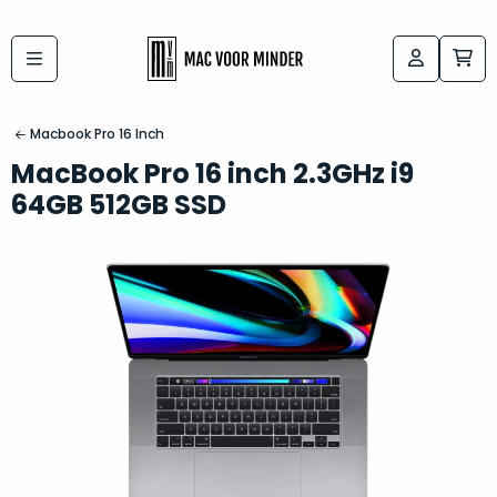
Bij
Labels:
macvoorminder.nl
kies
koop
Macbook Pro 16 Inch
de
je
MacBook Pro 16 inch 2.3GHz i9
altijd
Mac
64GB 512GB SSD
in
die
5-
bij
sterren
“
als
jou
nieuw
”
past
conditie
–
Het
gegarandeerd.
kan
Zowel
lastig
de
zijn
“
customer
om