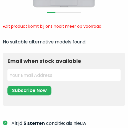
return
”
de
als
juiste
“ongebruikt,
MacBook
doos
te
Dit product komt bij ons nooit meer op voorraad
eenmalig
kiezen.
geopend
”
Zeker
No suitable alternative models found.
zijn
wanneer
varianten
je
van
eigenlijk
Email when stock available
onze
niet
“
als
precies
nieuw
”-
weet
selectie:
waar
volledige
je
nieuwstaat,
moet
scherpe
beginnen.
prijs.
Wat
Zo
heb
Altijd
5 sterren
conditie: als nieuw
bespaar