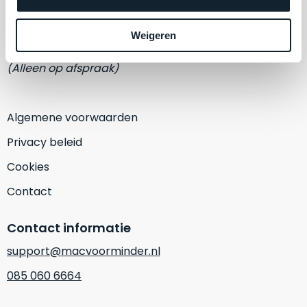
een
Eemmeerlaan 2-D
‘
customer
return’
.
Weigeren
1382 KA Weesp
Dit
Kort
model
(Alleen op afspraak)
uitgepakt
biedt
en
het
binnen
beste
Algemene voorwaarden
de
‘
all-
retourperiode
Privacy beleid
round’
teruggestuurd.
pakket
Cookies
Dus
binnen
niks
Contact
de
refurbished,
categorie.
niks
Contact informatie
Het
vervangen.
is
Simpelweg
support@macvoorminder.nl
een
weinig
085 060 6664
Mac
gebruikt.
die
Zowel