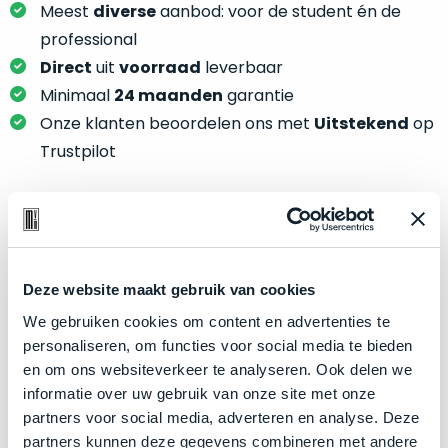
je
Meest
diverse
aanbod: voor de student én de
je
nou
slim,
professional
precies
zonder
Direct
uit
voorraad
leverbaar
nodig?
concessies
Minimaal
24 maanden
garantie
te
We
Onze klanten beoordelen ons met
Uitstekend
op
doen
hebben
Trustpilot
aan
inmiddels
kwaliteit.
zoveel
verschillende
Hier
klanten
Product specificaties
lees
voorzien
je
van
Deze website maakt gebruik van cookies
Model
MacBook Pro 16"
welke
een
We gebruiken cookies om content en advertenties te
conditiebeschrijvingen
Modeljaar
2019
MacBook
personaliseren, om functies voor social media te bieden
wij
Kleur
Space Gray
dat
en om ons websiteverkeer te analyseren. Ook delen we
bij
we
Processor
2.3GHz 8-core Intel Core i9
informatie over uw gebruik van onze site met onze
onze
weten
partners voor social media, adverteren en analyse. Deze
producten
Opslag
8TB SSD
voor
partners kunnen deze gegevens combineren met andere
gebruiken.