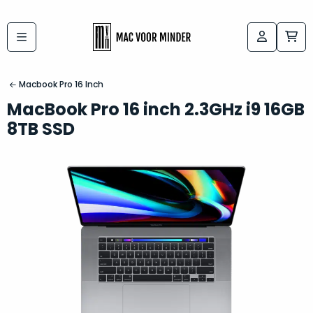
Bij
Labels:
macvoorminder.nl
kies
koop
Macbook Pro 16 Inch
de
je
MacBook Pro 16 inch 2.3GHz i9 16GB
altijd
Mac
8TB SSD
in
die
5-
bij
sterren
“
als
jou
nieuw
”
past
conditie
–
Het
gegarandeerd.
kan
Zowel
lastig
de
zijn
“
customer
om