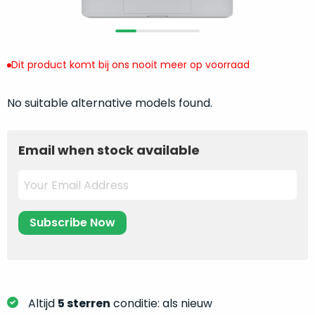
return
”
de
als
juiste
“ongebruikt,
MacBook
doos
te
Dit product komt bij ons nooit meer op voorraad
eenmalig
kiezen.
geopend
”
Zeker
No suitable alternative models found.
zijn
wanneer
varianten
je
van
eigenlijk
Email when stock available
onze
niet
“
als
precies
nieuw
”-
weet
selectie:
waar
volledige
je
nieuwstaat,
moet
scherpe
beginnen.
prijs.
Wat
Zo
heb
Altijd
5 sterren
conditie: als nieuw
bespaar