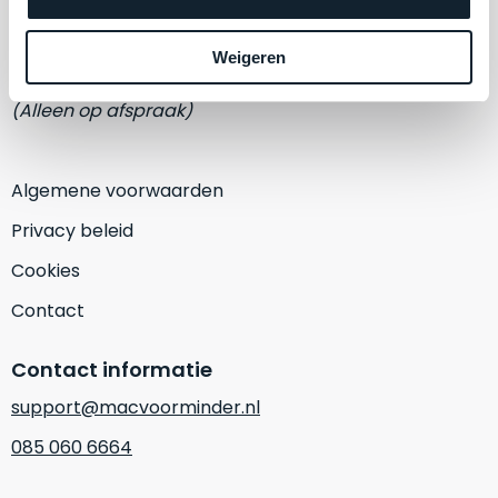
een
Eemmeerlaan 2-D
‘
customer
return’
.
Weigeren
1382 KA Weesp
Dit
Kort
model
(Alleen op afspraak)
uitgepakt
biedt
en
het
binnen
beste
Algemene voorwaarden
de
‘
all-
retourperiode
Privacy beleid
round’
teruggestuurd.
pakket
Cookies
Dus
binnen
niks
Contact
de
refurbished,
categorie.
niks
Contact informatie
Het
vervangen.
is
Simpelweg
support@macvoorminder.nl
een
weinig
085 060 6664
Mac
gebruikt.
die
Zowel