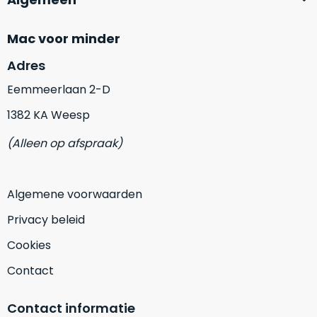
vrijwel
betreft
iedereen
.
een
Mac voor minder
Daarom
gloednieuwe,
is
ongebruikte
Adres
dit
MacBook.
‘onze
Eemmeerlaan 2-D
Wanneer
favoriet’.
er
1382 KA Weesp
een
Je
(Alleen op afspraak)
nieuw
kiest
model
hierbij
wordt
voor
Algemene voorwaarden
uitgebracht,
‘
value
blijft
Privacy beleid
for
er
money
‘
Cookies
vaak
of
ongebruikte
Contact
‘
prijs/kwaliteitverhouding
‘.
voorraad
Het
van
Contact informatie
is
het