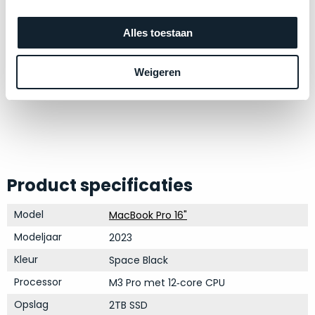
op
mist
perfecte
mee
Alles toestaan
staat.
in
Profiteer
gaan.
van
Weigeren
een
Ze
scherpe
zijn
prijs
–
voor
in
een
hun
product
categorie
dat
Product specificaties
–
praktisch
gewoon
nieuw
Model
MacBook Pro 16"
is.
een
Modeljaar
2023
rocksolid
Minimaal
Kleur
Space Black
optie
.
24
Een
maanden
Processor
M3 Pro met 12‑core CPU
garantie
voorbeeld
Opslag
2TB SSD
bij
hiervan