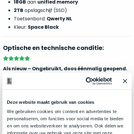
een
18GB
aan
unified memory
‘
customer
2TB
opslagschijf (SSD)
return’
.
Toetsenbord:
Qwerty NL
Dit
Kort
Kleur:
Space Black
model
uitgepakt
biedt
en
het
binnen
Optische en technische conditie:
beste
de
‘
all-
retourperiode
round’
teruggestuurd.
Als nieuw – Ongebruikt, doos éénmalig geopend.
pakket
Dus
binnen
niks
Dit betreft een gloednieuwe, ongebruikte MacBook.
de
refurbished,
Wanneer er een nieuw model wordt uitgebracht, blijft
categorie.
niks
Het
er vaak ongebruikte voorraad van het voorgaande
vervangen.
Deze website maakt gebruik van cookies
is
Simpelweg
model achter in magazijnen. Wij nemen deze voorraad
We gebruiken cookies om content en advertenties te
een
weinig
over! De doos wordt slechts één keer geopend om de
personaliseren, om functies voor social media te bieden
Mac
gebruikt.
batterijstatus te controleren. De doos is geopend,
en om ons websiteverkeer te analyseren. Ook delen we
die
Zowel
informatie over uw gebruik van onze site met onze