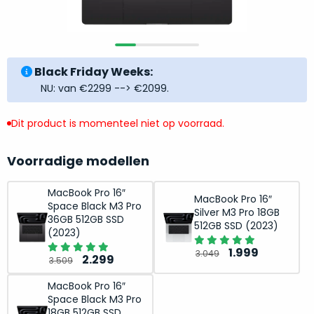
return
”
de
als
juiste
“ongebruikt,
MacBook
doos
te
Black Friday Weeks:
eenmalig
kiezen.
NU: van €2299 --> €2099.
geopend
”
Zeker
zijn
wanneer
varianten
Dit product is momenteel niet op voorraad.
je
van
eigenlijk
onze
Voorradige modellen
niet
“
als
precies
nieuw
”-
MacBook Pro 16″
weet
MacBook Pro 16″
Space Black M3 Pro
selectie:
Silver M3 Pro 18GB
waar
36GB 512GB SSD
volledige
512GB SSD (2023)
je
(2023)
nieuwstaat,
moet
Oorspronkelij
Huidige
1.999
3.049
scherpe
Oorspronkelijke
Huidige
2.299
3.509
beginnen.
prijs
prijs
prijs.
prijs
prijs
Wat
was:
is:
MacBook Pro 16″
Zo
was:
is:
heb
Space Black M3 Pro
3.049.
1.999.
bespaar
3.509.
2.299.
18GB 512GB SSD