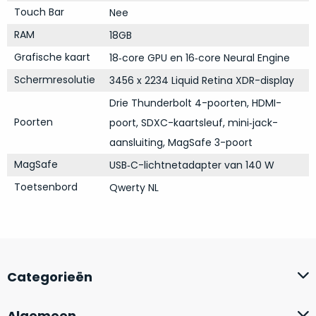
Mac
Touch Bar
Nee
is
voor
de
MacBook
RAM
18GB
minder.
Pro
Grafische kaart
18‑core GPU en 16‑core Neural Engine
16
Schermresolutie
3456 x 2234 Liquid Retina XDR-display
inch
van
Drie Thunderbolt 4-poorten, HDMI-
€1.649,00
.
Poorten
poort, SDXC-kaartsleuf, mini‑jack-
Perfect
aansluiting, MagSafe 3-poort
voor
MagSafe
USB‑C-lichtnetadapter van 140 W
grafisch
Als
werk
Toetsenbord
Qwerty NL
nieuw
zoals
–
foto-
Ongebruikt,
én
doos
videobewerking.
éénmalig
IJzersterke
geopend.
Categorieën
prestaties
voor
Dit
Algemeen