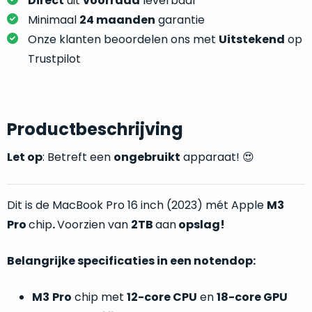
Direct
uit
voorraad
leverbaar
welk
Minimaal
24 maanden
garantie
gebruiksdoel
Onze klanten beoordelen ons met
Uitstekend
op
een
Mac
Trustpilot
geschikt
is.
Op
Productbeschrijving
Als
basis
nieuw
Let op
: Betreft een
ongebruikt
apparaat! 😍
van
–
echte
klantervaringen
tref
nauwelijks
je
gebruikt,
Dit is de MacBook Pro 16 inch (2023) mét Apple
M3
hier
maximaal
onze
Pro
chip
.
Voorzien van
2TB
aan
opslag!
voordeel.
labels.
Belangrijke specificaties in een notendop:
Dit
Onze
product
M3
Pro
chip met
12-core CPU
en
18-core GPU
favoriet
is