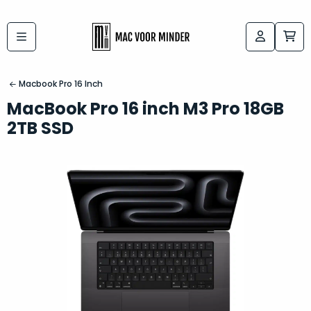
Bij
Labels:
macvoorminder.nl
kies
koop
Macbook Pro 16 Inch
de
je
MacBook Pro 16 inch M3 Pro 18GB
altijd
Mac
2TB SSD
in
die
5-
bij
sterren
“
als
jou
nieuw
”
past
conditie
–
Het
gegarandeerd.
kan
Zowel
lastig
de
zijn
“
customer
om