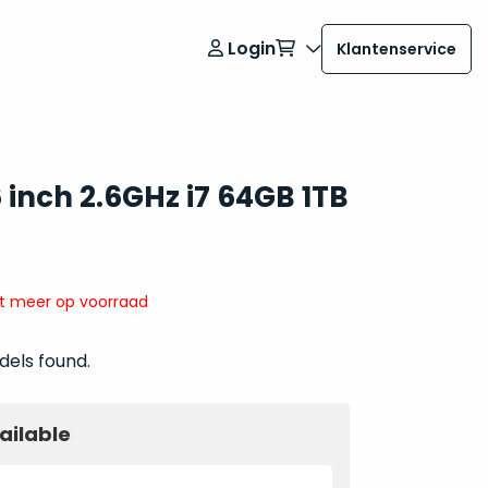
Login
Klantenservice
inch 2.6GHz i7 64GB 1TB
it meer op voorraad
dels found.
ailable