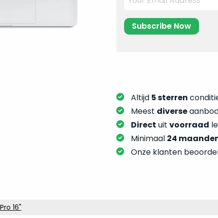
Altijd
5 sterren
conditie
Meest
diverse
aanbod:
Direct
uit
voorraad
l
Minimaal
24 maande
Onze klanten beoorde
ro 16"