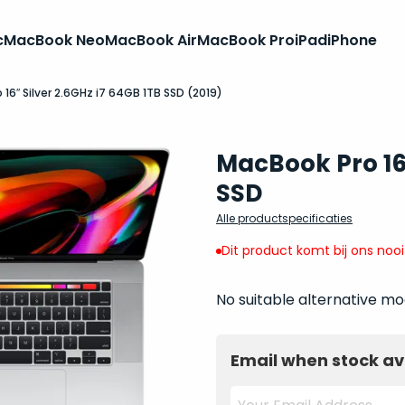
c
MacBook Neo
MacBook Air
MacBook Pro
iPad
iPhone
16″ Silver 2.6GHz i7 64GB 1TB SSD (2019)
MacBook Pro 16 
SSD
Alle productspecificaties
Dit product komt bij ons noo
No suitable alternative mo
Email when stock av