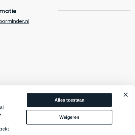
rmatie
orminder.nl
Alles toestaan
al
w
Weigeren
trekt